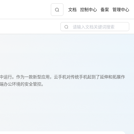
文档
控制中心
备案
管理中心
青云志云端助力计划
NEW
.9元
一站式科研助手，海外资源安全访问平台，助
力青年翼展宏图，平步青云
中小企业服务商合作专区
中运行。作为一款新型应用，云手机对传统手机起到了延伸和拓展作
端办公环境的安全管控。
配，
国家云助力中小企业腾飞，高额上云补贴重磅
上线
现金