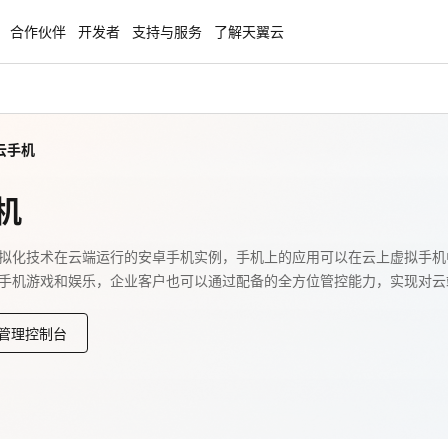
合作伙伴
开发者
支持与服务
了解天翼云
云手机
enClaw
聚力AI赋能 天翼云大模型专项
NEW
服务器专属“龙虾“套餐低至1.5折
大模型特惠专区·Token Plan 轻享包低至9
机
起
方案
天翼云信创专区
拟化技术在云端运行的安卓手机实例，手机上的应用可以在云上虚拟手机
NEW
NEW
手机游戏和娱乐，企业客户也可以通过配备的全方位管控能力，实现对云
扬帆出海，通达全球！
“一云多芯、一云多态”,国产化软件全面适
国产操作系统及硬件芯片支持丰富
管理控制台
天翼云奖励推广计划
特惠，2核4G只要1.8折起！
加入成为云推官，推荐新用户注册下单得
奖励