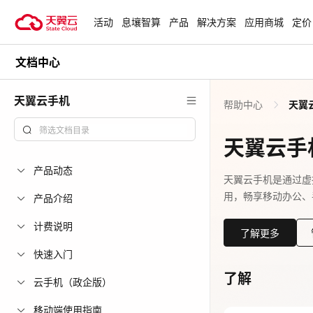
活动
息壤智算
产品
解决方案
应用商城
定价
文档中心
活动
热门活动
天翼云最新优惠活动，涵盖免费
天翼云手机
帮助中心
天翼
试用，产品折扣等，助您降本增
安全隔离版Op
效！
OpenClaw云
天翼云手
起
查看全部活动
产品动态
企业出海解决
天翼云手机是通过虚
用，畅享移动办公、
助力您的业务
产品介绍
计费说明
了解更多
云上钜惠
快速入门
爆款云主机全场
了解
云手机（政企版）
移动端使用指南