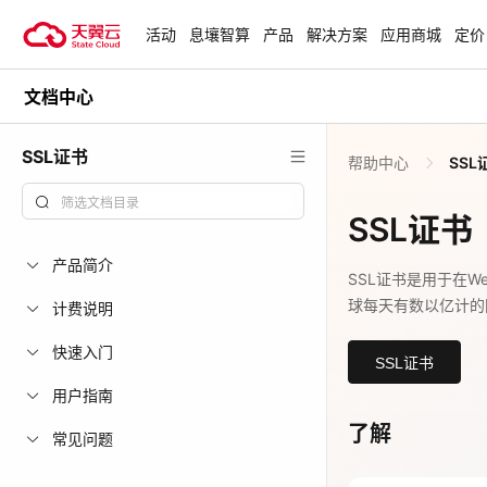
活动
息壤智算
产品
解决方案
应用商城
定价
文档中心
活动
热门活动
天翼云最新优惠活动，涵盖免费
SSL证书
帮助中心
SSL
试用，产品折扣等，助您降本增
安全隔离版Op
效！
OpenClaw云
SSL证书
起
查看全部活动
产品简介
企业出海解决
SSL证书是用于在
球每天有数以亿计的
助力您的业务
计费说明
快速入门
SSL证书
云上钜惠
用户指南
爆款云主机全场
了解
常见问题