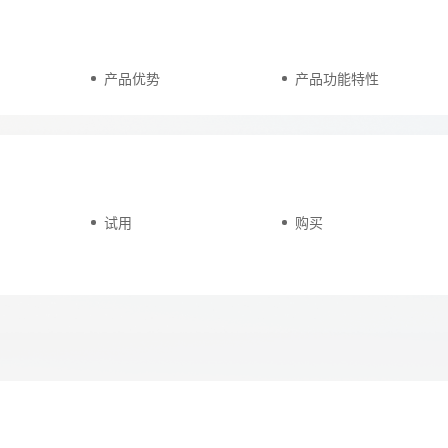
天翼云用户体验官
产品优势
产品功能特性
HOT
NEW
费试用，快来开启云上之旅
您的洞察，重塑科技边界
试用
购买