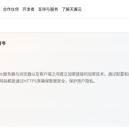
合作伙伴
开发者
支持与服务
了解天翼云
证书
enClaw
聚力AI赋能 天翼云大模型专项
NEW
服务器专属“龙虾“套餐低至1.5折
大模型特惠专区·Token Plan 轻享包低至9
起
方案
天翼云信创专区
Web服务器与浏览器以及客户端之间建立加密链接的加密技术，通过配置和
NEW
NEW
网站都是通过HTTPS来确保数据安全，保护用户隐私。
扬帆出海，通达全球！
“一云多芯、一云多态”,国产化软件全面适
国产操作系统及硬件芯片支持丰富
天翼云奖励推广计划
特惠，2核4G只要1.8折起！
加入成为云推官，推荐新用户注册下单得
奖励