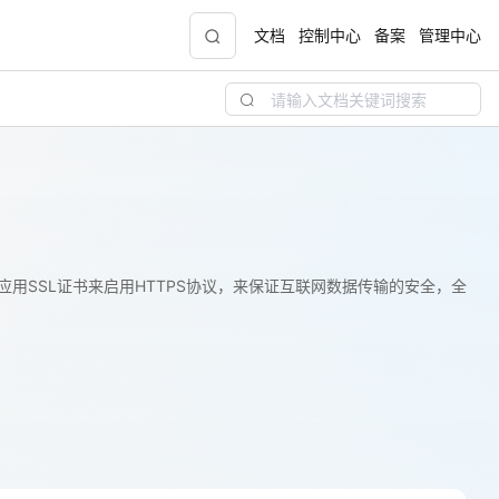
文档
控制中心
备案
管理中心
青云志云端助力计划
NEW
.9元
一站式科研助手，海外资源安全访问平台，助
力青年翼展宏图，平步青云
中小企业服务商合作专区
应用SSL证书来启用HTTPS协议，来保证互联网数据传输的安全，全
配，
国家云助力中小企业腾飞，高额上云补贴重磅
上线
现金