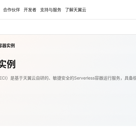
合作伙伴
开发者
支持与服务
了解天翼云
容器实例
enClaw
聚力AI赋能 天翼云大模型专项
NEW
服务器专属“龙虾“套餐低至1.5折
大模型特惠专区·Token Plan 轻享包低至9
实例
起
方案
天翼云信创专区
ECI）是基于天翼云自研的、敏捷安全的Serverless容器运行服务
NEW
NEW
扬帆出海，通达全球！
“一云多芯、一云多态”,国产化软件全面适
国产操作系统及硬件芯片支持丰富
天翼云奖励推广计划
特惠，2核4G只要1.8折起！
加入成为云推官，推荐新用户注册下单得
奖励