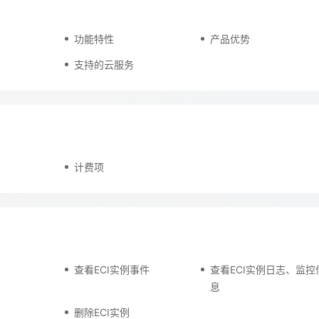
功能特性
产品优势
天翼云用户体验官
HOT
NEW
支持的云服务
费试用，快来开启云上之旅
您的洞察，重塑科技边界
计费项
查看ECI实例事件
查看ECI实例日志、监控
息
删除ECI实例