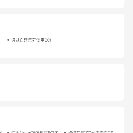
用
通过自建集群使用ECI
例
使用Nginx镜像创建ECI实
如何在ECI实例中查看GPU