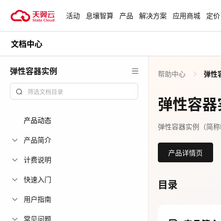
活动
息壤智算
产品
解决方案
应用商城
定价
文档中心
活动
热门活动
天翼云最新优惠活动，涵盖免费
弹性容器实例
帮助中心
弹性
试用，产品折扣等，助您降本增
安全隔离版Op
效！
OpenClaw云
弹性容器
起
查看全部活动
产品动态
企业出海解决
弹性容器实例（简称
助力您的业务
产品简介
产品详情页
计费说明
云上钜惠
快速入门
目录
爆款云主机全场
用户指南
常见问题