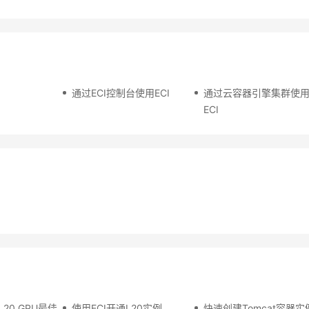
通过ECI控制台使用ECI
通过云容器引擎集群使
ECI
20 GPU最佳
使用ECI开通L20实例
快速创建Tomcat容器实