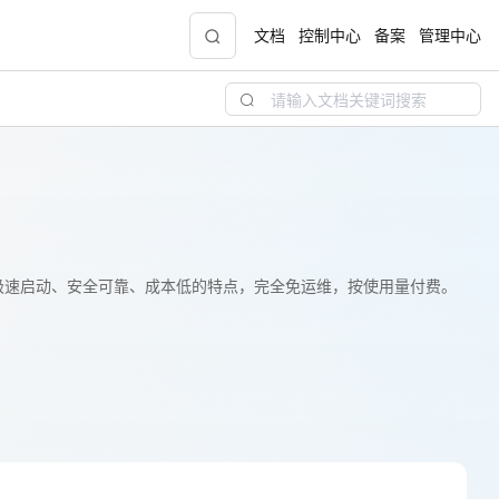
文档
控制中心
备案
管理中心
青云志云端助力计划
NEW
.9元
一站式科研助手，海外资源安全访问平台，助
力青年翼展宏图，平步青云
中小企业服务商合作专区
，具备极速启动、安全可靠、成本低的特点，完全免运维，按使用量付费。
配，
国家云助力中小企业腾飞，高额上云补贴重磅
上线
现金