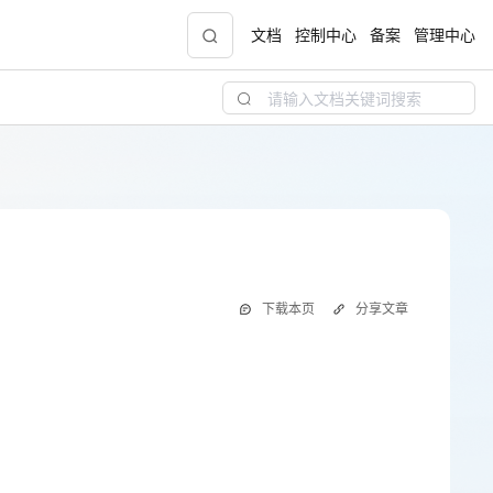
文档
控制中心
备案
管理中心
青云志云端助力计划
NEW
.9元
一站式科研助手，海外资源安全访问平台，助
力青年翼展宏图，平步青云
中小企业服务商合作专区
下载本页
分享文章
配，
国家云助力中小企业腾飞，高额上云补贴重磅
上线
现金