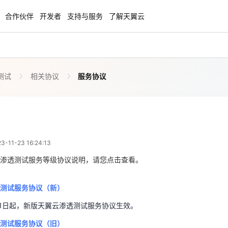
合作伙伴
开发者
支持与服务
了解天翼云
测试
相关协议
服务协议
enClaw
聚力AI赋能 天翼云大模型专项
NEW
服务器专属“龙虾“套餐低至1.5折
大模型特惠专区·Token Plan 轻享包低至9
起
服务协议
 08:24:13
方案
天翼云信创专区
NEW
NEW
11-23 16:24:13
扬帆出海，通达全球！
“一云多芯、一云多态”,国产化软件全面适
透测试服务协议（新）
国产操作系统及硬件芯片支持丰富
渗透测试服务等级协议说明，请您点击查看。
1月11日起，新版天翼云渗透测试服务协议生效。
天翼云奖励推广计划
透测试服务协议（旧）
测试服务协议（新）
特惠，2核4G只要1.8折起！
加入成为云推官，推荐新用户注册下单得
1月11日起，新版天翼云渗透测试服务协议生效。
奖励
测试服务协议（旧）