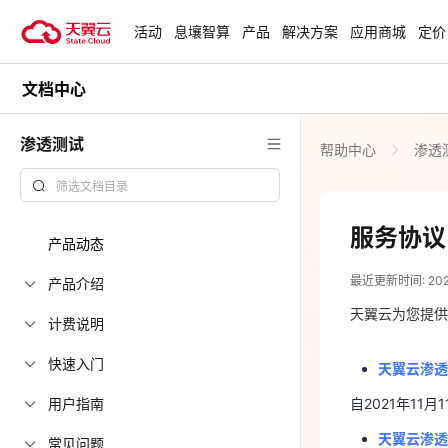
活动
息壤智算
产品
解决方案
应用商城
定价
文档中心
活动
热门活动
天翼云最新优惠活动，涵盖免费
渗透测试
帮助中心
渗透
试用，产品折扣等，助您降本增
安全隔离版Op
效！
OpenClaw云
起
查看全部活动
服务协议
产品动态
2023-11-23
企业出海解决
最近更新时间: 2023-
助力您的业务
产品介绍
天翼云渗
天翼云为您提供
计费说明
自2021年1
云上钜惠
天翼云渗
快速入门
天翼云渗透
爆款云主机全场
用户指南
自2021年1
天翼云渗透
常见问题