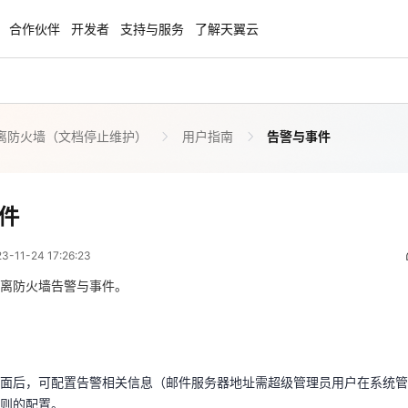
合作伙伴
开发者
支持与服务
了解天翼云
离防火墙（文档停止维护）
用户指南
告警与事件
enClaw
聚力AI赋能 天翼云大模型专项
NEW
服务器专属“龙虾“套餐低至1.5折
大模型特惠专区·Token Plan 轻享包低至9
起
告警与事件
件
 09:26:23
方案
天翼云信创专区
NEW
NEW
11-24 17:26:23
扬帆出海，通达全球！
“一云多芯、一云多态”,国产化软件全面适
国产操作系统及硬件芯片支持丰富
离防火墙告警与事件。
界面后，可配置告警相关信息（邮件服务器地址需超级管理员用户在系统
天翼云奖励推广计划
规则的配置。
特惠，2核4G只要1.8折起！
加入成为云推官，推荐新用户注册下单得
奖励
面后，可配置告警相关信息（邮件服务器地址需超级管理员用户在系统管
则的配置。