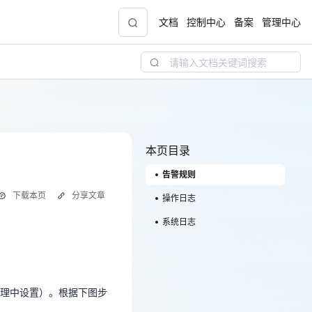
文档
控制中心
备案
管理中心
青云志云端助力计划
NEW
.9元
一站式科研助手，海外资源安全访问平台，助
力青年翼展宏图，平步青云
本页目录
告警规则
中小企业服务商合作专区
下载本页
分享文章
配，
国家云助力中小企业腾飞，高额上云补贴重磅
操作日志
上线
系统日志
管理中设置）。根据下图步
现金
理中设置）。根据下图步