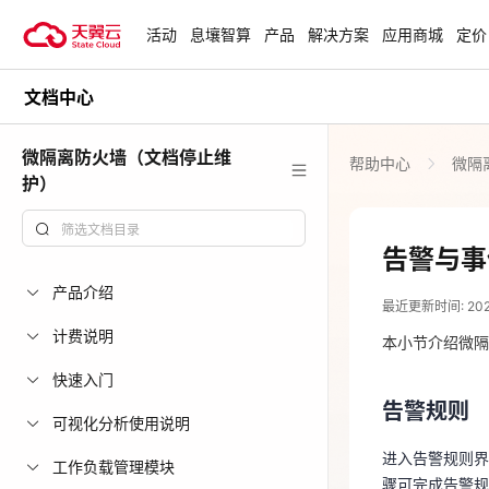
活动
息壤智算
产品
解决方案
应用商城
定价
文档中心
活动
热门活动
天翼云最新优惠活动，涵盖免费
微隔离防火墙（文档停止维
帮助中心
微隔
试用，产品折扣等，助您降本增
安全隔离版Op
护）
效！
OpenClaw云
起
查看全部活动
告警与事
2023-11-24
企业出海解决
产品介绍
最近更新时间: 2023-
助力您的业务
告警规则
计费说明
本小节介绍微隔
快速入门
进入告警规则
云上钜惠
骤可完成告警
告警规则
爆款云主机全场
可视化分析使用说明
进入告警规则界
工作负载管理模块
骤可完成告警规