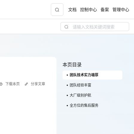
文档
控制中心
备案
管理中心
青云志云端助力计划
NEW
.9元
一站式科研助手，海外资源安全访问平台，助
力青年翼展宏图，平步青云
本页目录
团队技术实力雄厚
中小企业服务商合作专区
下载本页
分享文章
配，
国家云助力中小企业腾飞，高额上云补贴重磅
团队经验丰富
上线
大厂级别护航
全方位的售后服务
goDB等技术专家直接提供一站
现金