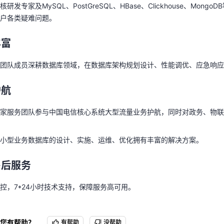
丰富
发专家及MySQL、PostGreSQL、HBase、Clickhouse、Mon
户各类疑难问题。
务团队成员深耕数据库领域，在数据库架构规划设计、性能调优、应急响
天翼云用户体验官
HOT
NEW
丰富
护航
费试用，快来开启云上之旅
您的洞察，重塑科技边界
团队成员深耕数据库领域，在数据库架构规划设计、性能调优、应急响应
专家服务团队参与中国电信核心系统大型流量业务护航，同时对政务、物
护航
、小型业务数据库的设计、实施、运维、优化拥有丰富的解决方案。
家服务团队参与中国电信核心系统大型流量业务护航，同时对政务、物联
售后服务
小型业务数据库的设计、实施、运维、优化拥有丰富的解决方案。
控，7*24小时技术支持，保障服务高可用。
售后服务
控，7*24小时技术支持，保障服务高可用。
您有帮助？
有帮助
没帮助