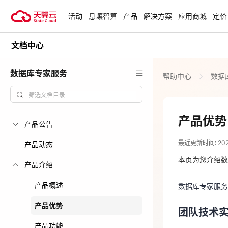
活动
息壤智算
产品
解决方案
应用商城
定价
文档中心
活动
热门活动
天翼云最新优惠活动，涵盖免费
数据库专家服务
帮助中心
数据
试用，产品折扣等，助您降本增
安全隔离版Op
效！
OpenClaw云
起
查看全部活动
产品优势
产品公告
2023-12-29
企业出海解决
最近更新时间: 2023-
助力您的业务
产品动态
数据库专家服
本页为您介绍数
产品介绍
团队技术
云上钜惠
产品概述
数据库专家服务
天翼云数据库内核研
爆款云主机全场
产品优势
式服务，解决
团队技术
产品功能