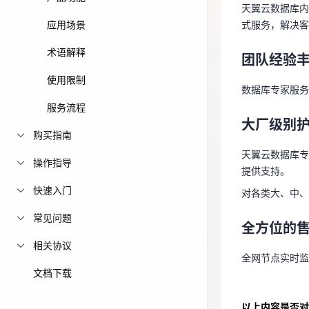
团队经验
天翼云数据库内核研
免费活动
应用场景
式服务，解决客
数据库专家服
术语解释
免费试用中心
团队经验
大厂级别
多款云产品免
使用限制
数据库专家服务
天翼云数据库
服务流程
提供支持。
大厂级别
购买指南
对各类大、中
天翼云数据库专
操作指导
提供支持。
全方位的
快速入门
对各类大、中、
全网节点实时监
常见问题
全方位的
相关协议
全网节点实时监
文档下载
以上内容是否对