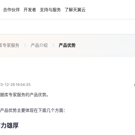
合作伙伴
开发者
支持与服务
了解天翼云
库专家服务
产品介绍
产品优势
enClaw
聚力AI赋能 天翼云大模型专项
NEW
服务器专属“龙虾“套餐低至1.5折
大模型特惠专区·Token Plan 轻享包低至9
起
产品优势
 08:54:35
方案
天翼云信创专区
NEW
NEW
12-29 16:54:35
扬帆出海，通达全球！
“一云多芯、一云多态”,国产化软件全面适
务产品优势主要体现在下面几个方面：
国产操作系统及硬件芯片支持丰富
据库专家服务的产品优势。
实力雄厚
天翼云奖励推广计划
产品优势主要体现在下面几个方面：
发专家及MySQL、PostGreSQL、HBase、Clickhouse、Mon
特惠，2核4G只要1.8折起！
加入成为云推官，推荐新用户注册下单得
客户各类疑难问题。
奖励
实力雄厚