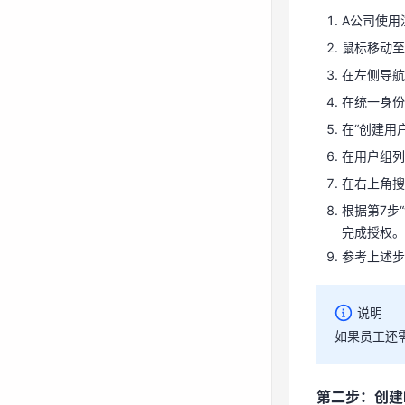
在用户组列
A公司使用
在右上角搜索
鼠标移动至
根据第7步
在左侧导航
完成授权
在统一身份
参考上述步骤
在“创建用
在用户组列
说明
在右上角搜索
如果员工还
根据第7步“
完成授权。
参考上述步骤
第二步：创建
在统一身份
说明
配置基本信
如果员工还
建，每次最
第二步：创建