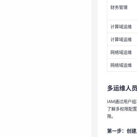
财务管理
网络域运维
网络域运维
计算域运维
多运维人
计算域运维
IAM通过用户
网络域运维
了解多权限配
网络域运维
限。
第一步：创建
多运维人
A公司使用
IAM通过用户
鼠标移动至
了解多权限配置
在左侧导航
限。
在统一身份
第一步：创建
在“创建用