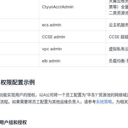
天翼云账
CtyunAcctAdmin
票等）全
vpc admin
虚拟私有
二类资源
elb admin
负载均衡-
ecs admin
云主机服务
员权限配置示例
CCSE admin
CCSE 
组功能实现用户的授权，以A公司将一个员工配置为“华东1”资源池的网络
vpc admin
虚拟私有云
置流程。如果需要将员工配置为其他运维负责人，请参考
系统策略
，为相
elb admin
负载均衡-
用户组和授权
员权限配置示例
注册的天翼云主账号，登录
天翼云
。
组功能实现用户的授权，以A公司将一个员工配置为“华东1”资源池的网络
右上方的用户名，在下拉列表中选择“账号中心”。
流程。如果需要将员工配置为其他运维负责人，请参考
系统策略
，为相关
栏选择“统一身份认证”。
认证服务，左侧导航窗格中，单击“用户组”，单击“创建用户组”。
用户组和授权
户组”界面，输入“用户组名称”，单击“确定”，完成用户组创建。