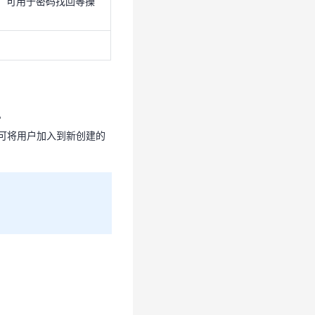
号，可用于密码找回等操
即可将用户加入到新创建的
。
。
即可将用户加入到新创建的
些员工就可以使用自己的邮