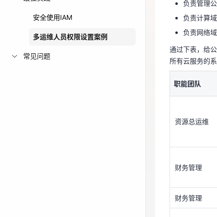
负责管理公
通过下表，给
免费活动
安全使用IAM
负责计算域
所有云服务的
负责网络域
多运维人员权限设置案例
免费试用中心
职能团队
通过下表，给公
多款云产品免
常见问题
所有云服务的系
资源总运维
职能团队
财务管理
资源总运维
财务管理
财务管理
财务管理
计算域运维
财务管理
计算域运维