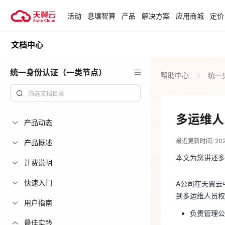
活动
息壤智算
产品
解决方案
应用商城
定价
文档中心
活动
热门活动
天翼云最新优惠活动，涵盖免费
统一身份认证（一类节点）
帮助中心
统一
试用，产品折扣等，助您降本增
安全隔离版Op
效！
OpenClaw云
起
查看全部活动
多运维人
产品动态
2026-02-04
企业出海解决
最近更新时间: 2026-
助力您的业务
产品概述
A公司在天翼
到多运维人员权
本文为您讲述多
计费说明
负责管理
云上钜惠
快速入门
A公司在天翼云
负责管理
爆款云主机全场
到多运维人员权
用户指南
负责计算
负责管理公
负责网络
最佳实践