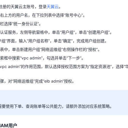
表中，单击新建用户组“网络运维组”右侧操作栏的“授权”。
注册的天翼云主账号，登录
天翼云
。
框中搜索“vpc admin”，勾选并单击“下一步”。
右上方的用户名，在下拉列表中选择“账号中心”。
“vpc admin”的作用范围，默认选择授权范围方案为“指定资源池”，选择“
栏选择“统一身份认证”。
。
认证服务，左侧导航窗格中，单击“用户组”，单击“创建用户组”。
，对“网络运维组”完成“elb admin”授权。
户组”界面，输入“用户组名称”，单击“确定”，完成用户组创建。
表中，单击新建用户组“网络运维组”右侧操作栏的“授权”。
框中搜索“vpc admin”，勾选并单击“下一步”。
需要使用下单、查询账单等公共能力，请额外添加对应系统策略。
vpc admin”的作用范围，默认选择授权范围方案为“指定资源池”，选择“
，对“网络运维组”完成“elb admin”授权。
IAM用户
认证服务，左侧导航窗格中，单击“用户”，单击“创建用户”。
息。在“创建用户”界面填写“用户信息”。如需一次创建多个用户，可以单
需要使用下单、查询账单等公共能力，请额外添加对应系统策略。
多可创建10个用户。
IAM用户