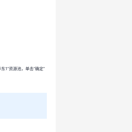
华东1”资源池，单击“确定”
华东1”资源池，单击“确定”
击“添加用户”进行批量创