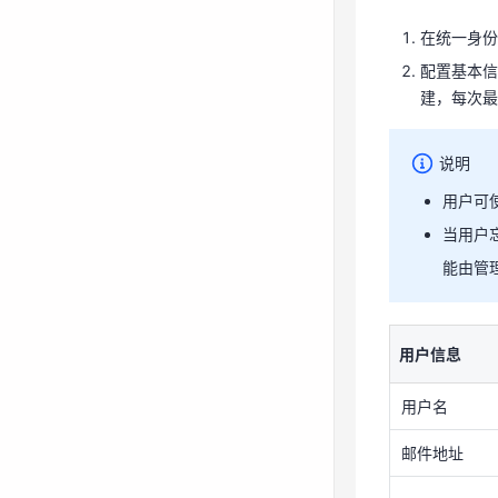
说明
在统一身份
用户可
配置基本信
当用户
建，每次最
能由管
说明
用户信息
用户可
当用户
用户名
能由管
邮件地址
手机号
用户信息
描述
用户名
单击“下一
邮件地址
将用户加入