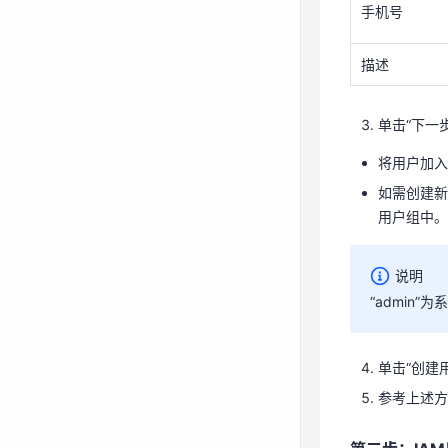
手机号
如需创建新
用户组中
描述
说明
单击“下一
“admin
将用户加入
如需创建新
单击“创建
用户组中。
参考上述
说明
第三步：IA
“admin
完成IAM用户
箱和密码访问天
单击“创建
在天翼云
参考上述方
单击“登录