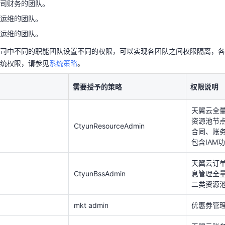
司财务的团队。
公司中不同的职能团队设置不同的权限，可以实现各团队之间权限隔离，
运维的团队。
系统权限，请参见
系统策略
。
运维的团队。
天翼云用户体验官
需要授予的策略
权限说明
HOT
NEW
司中不同的职能团队设置不同的权限，可以实现各团队之间权限隔离，各
费试用，快来开启云上之旅
您的洞察，重塑科技边界
天翼云全量
统权限，请参见
系统策略
。
资源池节
CtyunResourceAdmin
合同、账
包含IAM
需要授予的策略
权限说明
天翼云订
天翼云全量
CtyunBssAdmin
息管理全
资源池节
二类资源
CtyunResourceAdmin
合同、账
包含IAM
mkt admin
优惠券管
天翼云订
天翼云账
CtyunAcctAdmin
票等）全
CtyunBssAdmin
息管理全
二类资源
二类资源
ecs admin
云主机服
mkt admin
优惠券管
CCSE admin
CCSE 