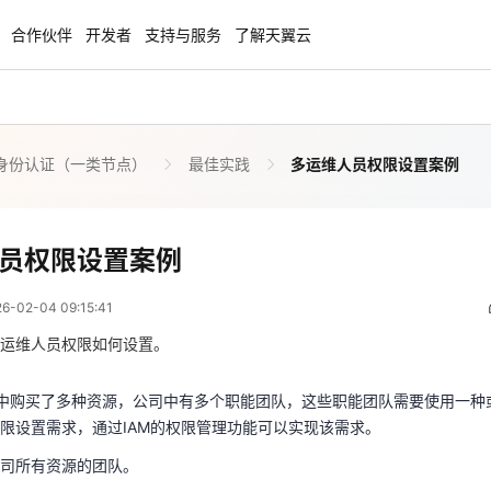
合作伙伴
开发者
支持与服务
了解天翼云
身份认证（一类节点）
最佳实践
多运维人员权限设置案例
enClaw
聚力AI赋能 天翼云大模型专项
NEW
服务器专属“龙虾“套餐低至1.5折
大模型特惠专区·Token Plan 轻享包低至9
起
多运维人员权限设置案例
员权限设置案例
 01:15:41
方案
天翼云信创专区
NEW
NEW
02-04 09:15:41
扬帆出海，通达全球！
“一云多芯、一云多态”,国产化软件全面适
云中购买了多种资源，公司中有多个职能团队，这些职能团队需要使用一种
国产操作系统及硬件芯片支持丰富
限设置需求，通过IAM的权限管理功能可以实现该需求。
运维人员权限如何设置。
公司所有资源的团队。
天翼云奖励推广计划
中购买了多种资源，公司中有多个职能团队，这些职能团队需要使用一种
公司财务的团队。
特惠，2核4G只要1.8折起！
加入成为云推官，推荐新用户注册下单得
限设置需求，通过IAM的权限管理功能可以实现该需求。
域运维的团队。
奖励
司所有资源的团队。
域运维的团队。