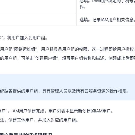
必填。IAM用户绑定的手机
的用户组，可单击“创建用户组”，填写用户组名称和描述，创建成功后
作。
。
选填。记录IAM用户相关信息
步”，将用户加入到用户组。
”为系统缺省提供的用户组，具有管理人员以及所有云服务资源的操作权限。
用户组“网络运维组”，用户将具备用户组的权限，这一过程即给用户授权
的用户组，可单击“创建用户组”，填写用户组名称和描述，创建成功后
用户”，IAM用户创建完成，用户列表中显示新创建的IAM用户。
方法，创建其他用户，并加入对应的用户组。
M用户登录并验证权限情况
”为系统缺省提供的用户组，具有管理人员以及所有云服务资源的操作权限。
创建后，A公司主账号需要将IAM用户邮箱及初始密码告知对应的员工，这
翼云。如果登录失败，IAM用户可以联系管理员重置密码。
用户”，IAM用户创建完成，用户列表中显示新创建的IAM用户。
登录页面，用户输入邮箱及密码。
法，创建其他用户，并加入对应的用户组。
”，登录天翼云。