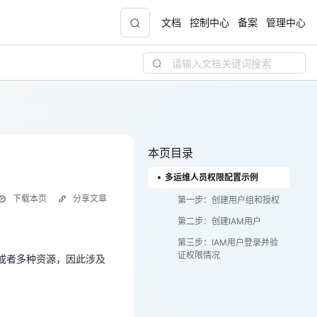
文档
控制中心
备案
管理中心
青云志云端助力计划
NEW
.9元
一站式科研助手，海外资源安全访问平台，助
力青年翼展宏图，平步青云
本页目录
多运维人员权限配置示例
中小企业服务商合作专区
下载本页
分享文章
配，
国家云助力中小企业腾飞，高额上云补贴重磅
第一步：创建用户组和授权
或者多种资源，因此涉及
上线
第二步：创建IAM用户
第三步：IAM用户登录并验
证权限情况
或者多种资源，因此涉及
现金