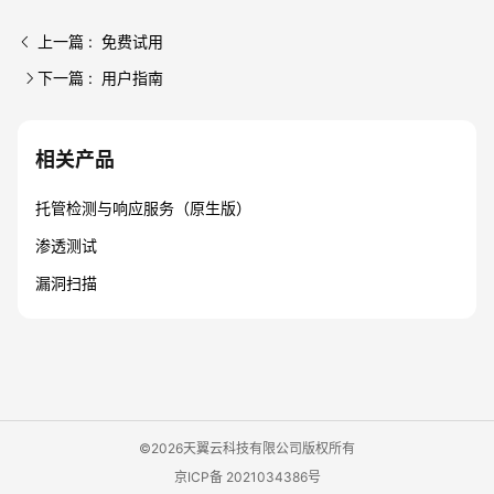
上一篇 : 免费试用
下一篇 : 用户指南
相关产品
托管检测与响应服务（原生版）
渗透测试
漏洞扫描
©2026天翼云科技有限公司版权所有
京ICP备 2021034386号