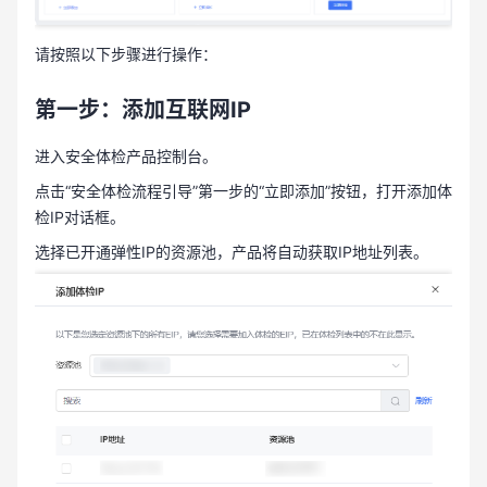
请按照以下步骤进行操作：
第一步：添加互联网IP
进入安全体检产品控制台。
点击“安全体检流程引导”第一步的“立即添加”按钮，打开添加体
检IP对话框。
选择已开通弹性IP的资源池，产品将自动获取IP地址列表。