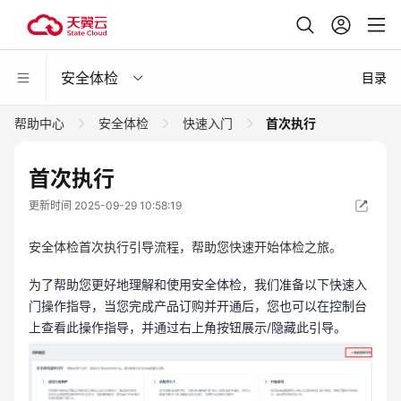
安全体检
目录
帮助中心
安全体检
快速入门
首次执行
首次执行
更新时间 2025-09-29 10:58:19
安全体检首次执行引导流程，帮助您快速开始体检之旅。
为了帮助您更好地理解和使用安全体检，我们准备以下快速入
门操作指导，当您完成产品订购并开通后，您也可以在控制台
上查看此操作指导，并通过右上角按钮展示/隐藏此引导。