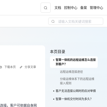
文档
控制中心
备案
管理中心
青云志云端助力计划
NEW
.9元
一站式科研助手，海外资源安全访问平台，助
力青年翼展宏图，平步青云
本页目录
智算一体机的远程运维怎么连接
中小企业服务商合作专区
到客户？
下载本页
分享文章
配，
国家云助力中小企业腾飞，高额上云补贴重磅
远程运维连接途径
上线
分级运维体系下的远程运维
接入规则
客户无法连接公网时的应对举措
现金
网连接。客户可依据自身网
智算一体机交付时间为多久？
连接。客户可依据自身网