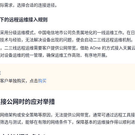
际需求，选择合适的连接途径。
下的远程运维接入规则
下的远程运维接入规则
机采用分级运维模式，中国电信地市公司负责属地化的一线运维工作。在
天翼云用户体验官
HOT
NEW
业技术与经验，无法解决设备出现的问题，便会启动二三线远程运维机制
费试用，快来开启云上之旅
采用分级运维模式，中国电信地市公司负责属地化的一线运维工作。在日
您的洞察，重塑科技边界
，二三线远程运维需要客户提供公网带宽，借助 AOne 的方式接入天翼
技术与经验，无法解决设备出现的问题，便会启动二三线远程运维机制。
现对设备运维的统一管理，确保运维工作高效、有序地开展。
，二三线远程运维需要客户提供公网带宽，借助 AOne 的方式接入天翼
对设备运维的统一管理，确保运维工作高效、有序地开展。
意
e需客户单独购买，点击
购买
意
e需客户单独购买，点击
购买
连接公网时的应对举措
连接公网时的应对举措
身网络架构或安全策略等原因，无法提供公网带宽，通常可通过远程工具
心筛选与测试，能够在有限的网络条件下，保障基本的运维操作得以顺利
网络架构或安全策略等原因，无法提供公网带宽，通常可通过远程工具接
筛选与测试，能够在有限的网络条件下，保障基本的运维操作得以顺利进
机交付时间为多久？