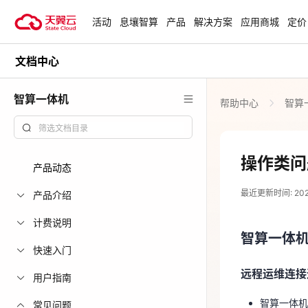
活动
息壤智算
产品
解决方案
应用商城
定价
文档中心
活动
热门活动
天翼云最新优惠活动，涵盖免费
智算一体机
帮助中心
智算
试用，产品折扣等，助您降本增
安全隔离版Op
效！
OpenClaw云
起
查看全部活动
操作类问
产品动态
2025-03-21
企业出海解决
最近更新时间: 2025-
助力您的业务
产品介绍
智算一体
计费说明
智算一体
云上钜惠
远程运维连接
快速入门
爆款云主机全场
远程运维连接
智算一体
用户指南
络环境和
智算一体机
常见问题