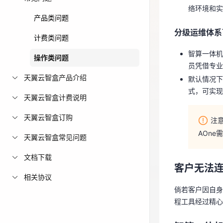
络环境和实
分级运维体系
免费活动
产品类问题
分级运维体系
智算一体
计费类问题
免费试用中心
员凭借专
多款云产品免
智算一体机
操作类问题
默认情况下
员凭借专业
式，可实
天翼云智盒产品介绍
默认情况下
式，可实现
天翼云智盒计费说明
注
AOn
天翼云智盒订购
注
AOn
天翼云智盒常见问题
客户无法
文档下载
客户无法
倘若客户因自
相关协议
程工具经过精
倘若客户因自身
程工具经过精心
智算一体