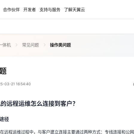
合作伙伴
开发者
支持与服务
了解天翼云
一体机
常见问题
操作类问题
enClaw
聚力AI赋能 天翼云大模型专项
NEW
服务器专属“龙虾“套餐低至1.5折
大模型特惠专区·Token Plan 轻享包低至9
起
操作类问题
题
 08:54:40
方案
天翼云信创专区
NEW
NEW
03-21 16:54:40
扬帆出海，通达全球！
“一云多芯、一云多态”,国产化软件全面适
机的远程运维怎么连接到客户？
国产操作系统及硬件芯片支持丰富
机的远程运维怎么连接到客户？
天翼云奖励推广计划
途径
特惠，2核4G只要1.8折起！
加入成为云推官，推荐新用户注册下单得
途径
机在远程运维过程中，与客户建立连接主要通过两种方式：专线连接和公
奖励
实际需求，选择合适的连接途径。
在远程运维过程中，与客户建立连接主要通过两种方式：专线连接和公网