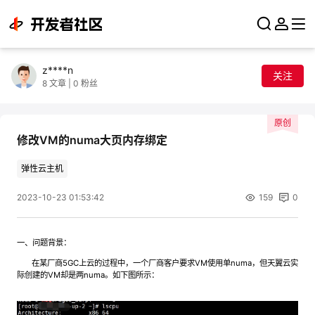
z****n
关注
8
文章
|
0
粉丝
原创
修改VM的numa大页内存绑定
弹性云主机
2023-10-23 01:53:42
159
0
一、问题背景：
在某厂商5GC上云的过程中，一个厂商客户要求VM使用单numa，但天翼云实
际创建的VM却是两numa。如下图所示：