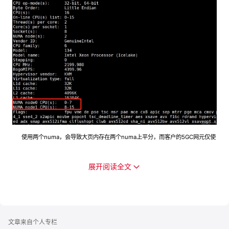
使用两个numa，会导致大页内存在两个numa上平分，而客户的5GC网元仅使
用其中的一个numa，进而导致在任一numa上的大页内存不足，5GC业务启动失
败。客户要求单numa的大页内存最少8G，但实际却仅占用6G，如下图所示：
展开阅读全文
文章来自个人专栏