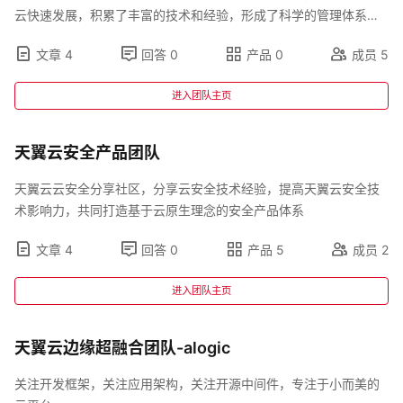
云快速发展，积累了丰富的技术和经验，形成了科学的管理体系。
团队涵盖用户体验设计、UI服务设计、品牌设计、前端开发等岗
文章 4
回答 0
产品 0
成员 5
位。专注于用户研究、交互设计、视觉设计、品牌设计等领域设计
工作，能够深入用户内心，洞察用户真正需求。建立了快速、有
进入团队主页
效、动态的用户满意度和用户反馈机制，善用各种设计方式与应用
技术，根据各自专业分工高效实现从产品需求到开发落地。 团队成
员年轻且充满朝气，具有创新意识并勇于迎接挑战。高效的工作原
天翼云安全产品团队
则，用技术赢得市场。面向未来，坚持自主创新。通过设计、品
牌、代码等资源沉淀，全面提升产品的交互、情感、感官品质，为
天翼云云安全分享社区，分享云安全技术经验，提高天翼云安全技
提升天翼云产品体验及品牌形象贡献自己的力量。
术影响力，共同打造基于云原生理念的安全产品体系
文章 4
回答 0
产品 5
成员 2
进入团队主页
天翼云边缘超融合团队-alogic
关注开发框架，关注应用架构，关注开源中间件，专注于小而美的