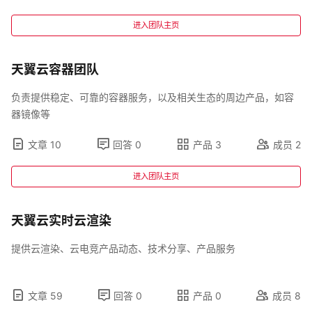
进入团队主页
天翼云容器团队
负责提供稳定、可靠的容器服务，以及相关生态的周边产品，如容
器镜像等
文章 10
回答 0
产品 3
成员 2
进入团队主页
天翼云实时云渲染
提供云渲染、云电竞产品动态、技术分享、产品服务
文章 59
回答 0
产品 0
成员 8