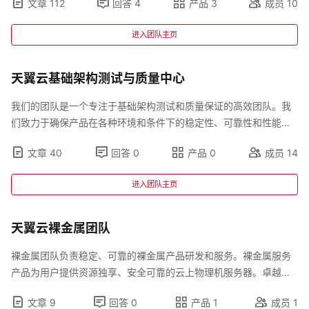
文章 112
回答 4
产品 3
成员 10
现IT云化升级。
进入团队主页
天翼云基础架构测试与质量中心
我们的团队是一个专注于基础架构测试和质量保证的高效团队。我
们致力于确保产品在各种环境和条件下的稳定性、可靠性和性能。
通过持续改进和全面测试，我们的目标是为用户提供卓越的体验，
文章 40
回答 0
产品 0
成员 14
确保系统始终处于最佳状态。
进入团队主页
天翼云裸金属团队
裸金属团队负责稳定、可靠的裸金属产品研发和服务。裸金属服务
产品为用户提供资源独享、安全可靠的云上物理机服务器。卓越的
计算、存储性能，满足核心数据库等应用需求。同时，可实现物理
文章 9
回答 0
产品 1
成员 1
机和云主机混合组网，灵活部署应对各种业务场景。