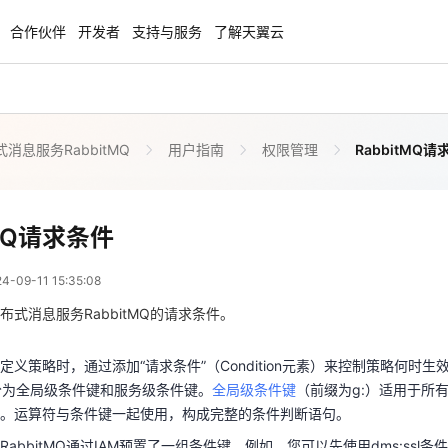
合作伙伴
开发者
支持与服务
了解天翼云
消息服务RabbitMQ
用户指南
权限管理
RabbitMQ请
云智盛典
安全隔离版OpenClaw
NEW
NEW
.5折起，Token套餐低至9.9
OpenClaw云服务器专属“龙虾“套餐低至1.
起
RabbitMQ请求条件
tMQ请求条件
 07:35:08
力计划
企业出海解决方案
NEW
NEW
09-11 15:35:08
手，海外资源安全访问平台，助
助力您的业务扬帆出海，通达全球！
定义策略时，通过添加“请求条件”（Condition元素）来控制策略何时
图，平步青云
素，分为全局级条件键和服务级条件键。
全局级条件键
（前缀为g:）适用于所
布式消息服务RabbitMQ的请求条件。
作。运算符与条件键一起使用，构成完整的条件判断语句。
商合作专区
云上钜惠
定义策略时，通过添加“请求条件”（Condition元素）来控制策略何时
abbitMQ通过IAM预置了一组条件键，例如，您可以先使用dms:ssl条
小企业腾飞，高额上云补贴重磅
爆款云主机全场特惠，2核4G只要1.8折起
素，分为全局级条件键和服务级条件键。
全局级条件键
（前缀为g:）适用于所
于RabbitMQ服务特定的条件键。
。运算符与条件键一起使用，构成完整的条件判断语句。
服务RabbitMQ请求条件
abbitMQ通过IAM预置了一组条件键，例如，您可以先使用dms:ssl条