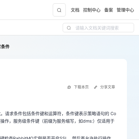
文档
控制中心
备案
管理中心
求条件
聚力AI赋能 天翼云大模型专项
5折
大模型特惠专区·Token Plan 轻享包低至9.9元
起
天翼云信创专区
NEW
下载本页
分享文章
“一云多芯、一云多态”,国产化软件全面适配，
生效。请求条件包括条件键和运算符，条件键表示策略语句的 Co
国产操作系统及硬件芯片支持丰富
有操作，服务级条件键（前缀为服务缩写，如dms:）仅适用于
天翼云奖励推广计划
生效。请求条件包括条件键和运算符，条件键表示策略语句的 Co
件键检查RabbitMQ实例是否开启SSL，然后再允许执行操作。
！
加入成为云推官，推荐新用户注册下单得现金
有操作，服务级条件键（前缀为服务缩写，如dms:）仅适用于
奖励
件键检查RabbitMQ实例是否开启SSL，然后再允许执行操作。