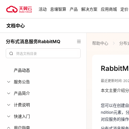
活动
息壤智算
产品
解决方案
应用商城
定价
文档中心
活动
热门活动
天翼云最新优惠活动，涵盖免费
分布式消息服务RabbitMQ
帮助中心
分布式
试用，产品折扣等，助您降本增
818 天翼云
效！
爆款云主机低至1
元/月起
查看全部活动
Rabbi
产品动态
2024-09-11
青云志云端助
最近更新时间: 2024-
一站式科研助
服务公告
您可以在创建自
力青年翼展宏
ndition元
本文主要介绍分
产品简介
对应服务的操
中小企业服务
计费说明
您可以在创建自
分布式消息服务R
国家云助力中
ndition元
下表显示了适用
快速入门
上线
对应服务的操作
表1 分布式消息
用户指南
分布式消息服务R