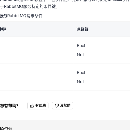
条件键
运算符
RabbitMQ服务特定的条件键。
服务RabbitMQ请求条件
Bool
天翼云用户体验官
HOT
NEW
cIP
条件键
运算符
费试用，快来开启云上之旅
您的洞察，重塑科技边界
Null
Bool
Bool
Null
Null
Bool
Null
您有帮助？
有帮助
没帮助
tMQ资源