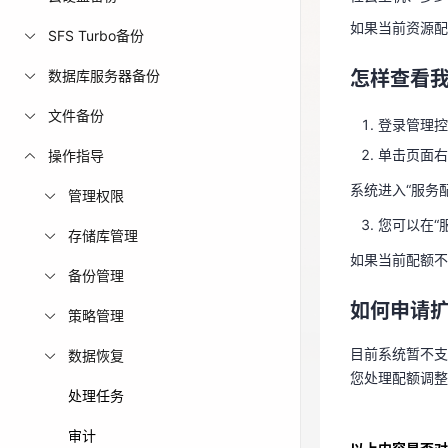
怎样查看
如果当前资源配
免费活动
SFS Turbo备份
登录管理
数据库服务器备份
怎样查看
免费试用中心
单击页面右
多款云产品免
文件备份
系统进入“服务
登录管理控
您可以在“
单击页面右
操作指导
如果当前配额
系统进入“服务
管理权限
您可以在“
存储库管理
如何申请
如果当前配额不
备份管理
目前系统暂不
您处理配额调
如何申请
策略管理
目前系统暂不支
数据恢复
您处理配额调整
处理任务
审计