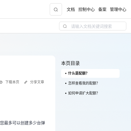
文档
控制中心
备案
管理中心
青云志云端助力计划
NEW
.9元
一站式科研助手，海外资源安全访问平台，助
力青年翼展宏图，平步青云
本页目录
什么是配额？
中小企业服务商合作专区
下载本页
分享文章
配，
国家云助力中小企业腾飞，高额上云补贴重磅
怎样查看我的配额？
上线
如何申请扩大配额？
如您最多可以创建多少台弹
现金
您最多可以创建多少台弹