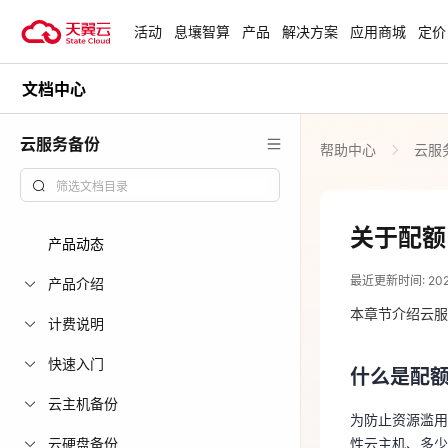
活动
息壤智算
产品
解决方案
应用商城
定价
文档中心
活动
热门活动
天翼云最新优惠活动，涵盖免费
云服务备份
帮助中心
云服
试用，产品折扣等，助您降本增
安全隔离版Op
效！
OpenClaw云
起
查看全部活动
关于配额
产品动态
2023-11-02
企业出海解决
最近更新时间: 2023-
助力您的业务
产品介绍
什么是配
本章节介绍云服
计费说明
为防止资源滥
云上钜惠
快速入门
性云主机、多
什么是配
爆款云主机全场
云主机备份
如果当前资源
为防止资源滥用
云硬盘备份
性云主机、多少