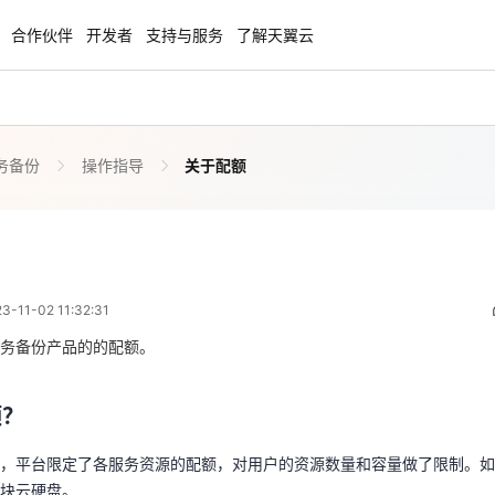
合作伙伴
开发者
支持与服务
了解天翼云
务备份
操作指导
关于配额
enClaw
聚力AI赋能 天翼云大模型专项
NEW
服务器专属“龙虾“套餐低至1.5折
大模型特惠专区·Token Plan 轻享包低至9
起
关于配额
 03:32:31
方案
天翼云信创专区
NEW
NEW
11-02 11:32:31
扬帆出海，通达全球！
“一云多芯、一云多态”,国产化软件全面适
额？
国产操作系统及硬件芯片支持丰富
务备份产品的的配额。
用，平台限定了各服务资源的配额，对用户的资源数量和容量做了限制。
天翼云奖励推广计划
少块云硬盘。
额？
特惠，2核4G只要1.8折起！
加入成为云推官，推荐新用户注册下单得
配额限制无法满足使用需要，您可以申请扩大配额。
奖励
，平台限定了各服务资源的配额，对用户的资源数量和容量做了限制。如
块云硬盘。