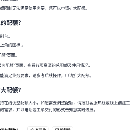
我的配额？
额限制无法满足使用需要，您可以申请扩大配额。
控制台。
我的配额？
天翼云用户体验官
HOT
NEW
上角的图标 。
费试用，快来开启云上之旅
您的洞察，重塑科技边界
配额”页面。
制台。
服务配额”页面，查看各项资源的总配额及使用情况。
上角的图标 。
不能满足业务要求，请参考后续操作，申请扩大配额。
配额”页面。
服务配额”页面，查看各项资源的总配额及使用情况。
扩大配额？
能满足业务要求，请参考后续操作，申请扩大配额。
支持在线调整配额大小。如您需要调整配额，请拨打客服热线或线上创建
整的需求，并以电话或工单交付的形式告知您实时进展。
扩大配额？
持在线调整配额大小。如您需要调整配额，请拨打客服热线或线上创建工
的需求，并以电话或工单交付的形式告知您实时进展。