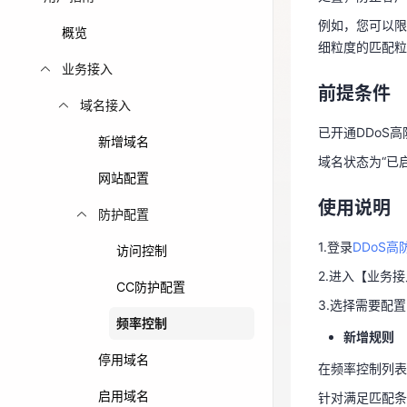
例如，您可以限
前提条件
免费活动
概览
细粒度的匹配粒
已开通DDoS
业务接入
免费试用中心
前提条件
域名状态为“已
多款云产品免
域名接入
已开通DDoS
使用说明
新增域名
域名状态为“已
网站配置
1.登录
DDoS
使用说明
2.进入【业务
防护配置
3.选择需要配
1.登录
DDoS
访问控制
新增规则
2.进入【业务
CC防护配置
在频率控制列
3.选择需要配
频率控制
针对满足匹配
新增规则
执行相应处理
停用域名
在频率控制列表
例如：选择IP
启用域名
针对满足匹配条
理条件，则对该