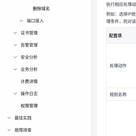
执行相应处理动
删除域名
配置项
例如：选择IP
端口接入
理条件，则对该
证书管理
配置项
处理动作
告警管理
安全分析
处理动作
规则名称
业务分析
计费详情
操作日志
规则名称
权限管理
最佳实践
匹配条件
故障排查