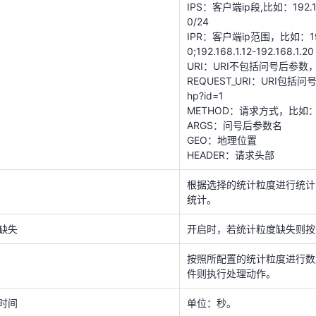
hp?id=1
IPS：客户端ip段,比如：192.168.
METHOD：请求方式，比如：G
0/24
ARGS：问号后参数名
IPR：客户端ip范围，比如：192.16
GEO：地理位置
0;192.168.1.12-192.168.1.20
HEADER：请求头部
URI：URI不包括问号后参数，比如
REQUEST_URI：URI包括问
根据选择的统计粒度进行统
统计。
hp?id=1
METHOD：请求方式，比如：G
缺失
开启时，若统计粒度缺失则按
ARGS：问号后参数名
GEO：地理位置
按照所配置的统计粒度进行
HEADER：请求头部
件则执行处理动作。
根据选择的统计粒度进行统计
时间
单位：秒。
统计。
级
缺失
开启时，若统计粒度缺失则按
的优先级一列，可通过箭头符号对规则优先级顺序进行调整。
按照所配置的统计粒度进行数
件则执行处理动作。
时间
单位：秒。