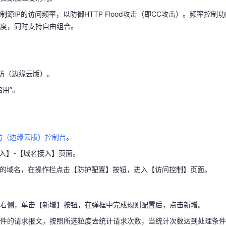
制源IP的访问频率，以防御HTTP Flood攻击（即CC攻击）。频率控
度，同时支持自由组合。
高防（边缘云版）。
天翼云用户体验官
HOT
NEW
启用”。
费试用，快来开启云上之旅
您的洞察，重塑科技边界
高防（边缘云版）。
启用”。
高防（边缘云版）控制台
。
接入】-【域名接入】页面。
置的域名，在操作栏点击【防护配置】按钮，进入【访问控制】页面。
高防（边缘云版）控制台
。
接入】-【域名接入】页面。
表右侧，单击【新增】按钮，在弹框中完成规则配置后，点击新增。
置的域名，在操作栏点击【防护配置】按钮，进入【访问控制】页面。
条件的请求报文，按照所选粒度去统计请求次数，当统计次数达到处理条
动作。
右侧，单击【新增】按钮，在弹框中完成规则配置后，点击新增。
统计粒度，在满足匹配条件的请求内，以客户端IP为粒度统计请求次数，当
件的请求报文，按照所选粒度去统计请求次数，当统计次数达到处理条件
IP的后续所有请求执行相应处理动作。