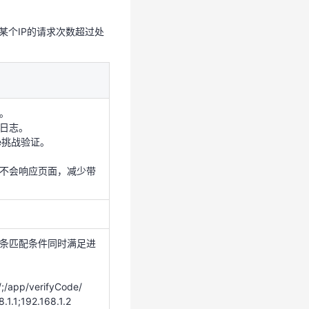
某个IP的请求次数超过处
。
日志。
ie挑战验证。
但不会响应页面，减少带
。
日志。
e挑战验证。
不会响应页面，减少带
多条匹配条件同时满足进
pp/verifyCode/
1;192.168.1.2
1.0/24;192.168.2.
条匹配条件同时满足进
8.1.1-192.168.1.1
pp/verifyCode/
如：/login.php
号后参数，比如：login.p
1;192.168.1.2