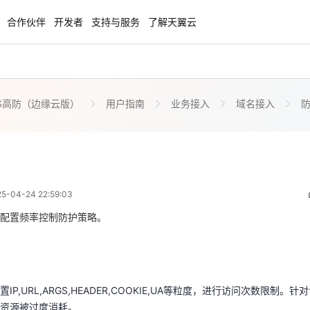
合作伙伴
开发者
支持与服务
了解天翼云
oS高防（边缘云版）
用户指南
业务接入
域名接入
防
enClaw
聚力AI赋能 天翼云大模型专项
NEW
服务器专属“龙虾“套餐低至1.5折
大模型特惠专区·Token Plan 轻享包低至9
起
频率控制
 14:59:03
方案
天翼云信创专区
NEW
NEW
04-24 22:59:03
扬帆出海，通达全球！
“一云多芯、一云多态”,国产化软件全面适
国产操作系统及硬件芯片支持丰富
配置频率控制防护策略。
IP,URL,ARGS,HEADER,COOKIE,UA等粒度，进行访问次数限制
天翼云奖励推广计划
户资源被过度消耗。
特惠，2核4G只要1.8折起！
加入成为云推官，推荐新用户注册下单得
制源IP的访问频率，以防御HTTP Flood攻击（即CC攻击）。频率控
奖励
IP,URL,ARGS,HEADER,COOKIE,UA等粒度，进行访问次数限制
粒度，同时支持自由组合。
资源被过度消耗。