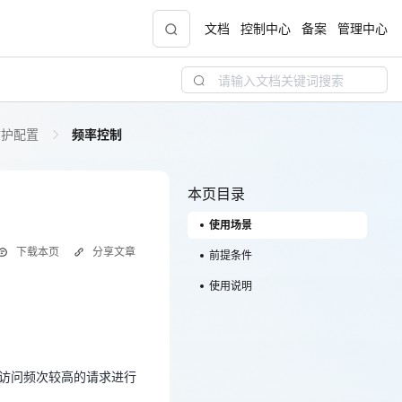
文档
控制中心
备案
管理中心
护配置
频率控制
青云志云端助力计划
NEW
.9元
一站式科研助手，海外资源安全访问平台，助
力青年翼展宏图，平步青云
本页目录
使用场景
中小企业服务商合作专区
下载本页
分享文章
配，
国家云助力中小企业腾飞，高额上云补贴重磅
前提条件
上线
使用说明
。针对访问频次较高的请求进行
现金
制功能具备高度灵活性，提供
。针对访问频次较高的请求进行