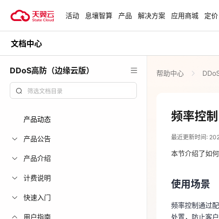
活动
息壤智算
产品
解决方案
应用商城
定价
文档中心
活动
热门活动
天翼云最新优惠活动，涵盖免费
DDoS高防（边缘云版）
帮助中心
DD
试用，产品折扣等，助您降本增
安全隔离版Op
效！
OpenClaw云
起
查看全部活动
频率控制
产品动态
2025-04-24
企业出海解决
最近更新时间: 2025-
助力您的业务
产品公告
使用场景
本节介绍了如何
产品介绍
频率控制通过配置
云上钜惠
计费说明
处置，防止客
使用场景
爆款云主机全场
快速入门
例如，您可以限
频率控制通过配置
细粒度的匹配
用户指南
处置，防止客户