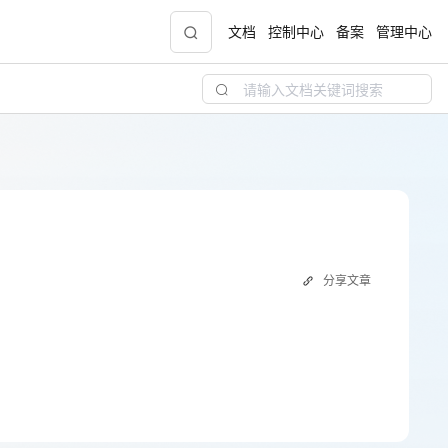
文档
控制中心
备案
管理中心
青云志云端助力计划
NEW
.9元
一站式科研助手，海外资源安全访问平台，助
力青年翼展宏图，平步青云
中小企业服务商合作专区
分享文章
配，
国家云助力中小企业腾飞，高额上云补贴重磅
上线
现金