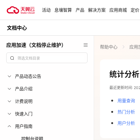
活动
息壤智算
产品
解决方案
应用商城
定价
文档中心
活动
热门活动
天翼云最新优惠活动，涵盖免费
应用加速（文档停止维护）
帮助中心
应用
试用，产品折扣等，助您降本增
安全隔离版Op
效！
OpenClaw云
起
查看全部活动
统计分析
产品动态公告
企业出海解决
最近更新时间: 2024-
助力您的业务
产品介绍
用量查询
计费说明
云上钜惠
热门分析
快速入门
爆款云主机全场
用户分析
用户指南
控制台说明