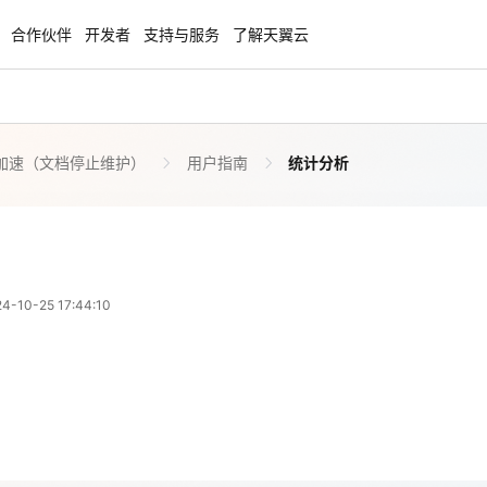
合作伙伴
开发者
支持与服务
了解天翼云
加速（文档停止维护）
用户指南
统计分析
enClaw
聚力AI赋能 天翼云大模型专项
NEW
服务器专属“龙虾“套餐低至1.5折
大模型特惠专区·Token Plan 轻享包低至9
起
方案
天翼云信创专区
NEW
NEW
10-25 17:44:10
扬帆出海，通达全球！
“一云多芯、一云多态”,国产化软件全面适
国产操作系统及硬件芯片支持丰富
天翼云奖励推广计划
特惠，2核4G只要1.8折起！
加入成为云推官，推荐新用户注册下单得
奖励