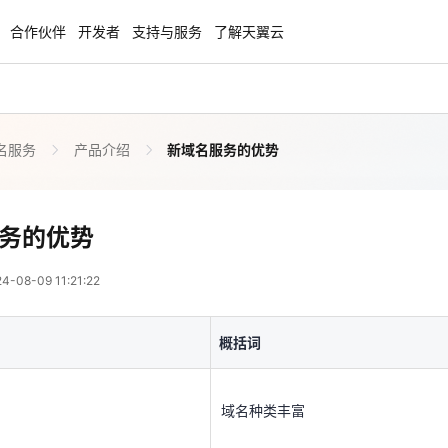
合作伙伴
开发者
支持与服务
了解天翼云
名服务
产品介绍
新域名服务的优势
enClaw
聚力AI赋能 天翼云大模型专项
NEW
服务器专属“龙虾“套餐低至1.5折
大模型特惠专区·Token Plan 轻享包低至9
起
新域名服务的优势
务的优势
 03:21:22
方案
天翼云信创专区
NEW
NEW
08-09 11:21:22
扬帆出海，通达全球！
“一云多芯、一云多态”,国产化软件全面适
概括词
国产操作系统及硬件芯片支持丰富
概括词
天翼云奖励推广计划
域名种类丰富
特惠，2核4G只要1.8折起！
加入成为云推官，推荐新用户注册下单得
奖励
域名种类丰富
实时注册