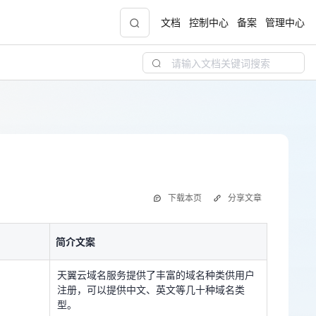
文档
控制中心
备案
管理中心
青云志云端助力计划
NEW
.9元
一站式科研助手，海外资源安全访问平台，助
力青年翼展宏图，平步青云
中小企业服务商合作专区
下载本页
分享文章
配，
国家云助力中小企业腾飞，高额上云补贴重磅
简介文案
上线
简介文案
天翼云域名服务提供了丰富的域名种类供用户
注册，可以提供中文、英文等几十种域名类
型。
现金
天翼云域名服务提供了丰富的域名种类供用户
注册，可以提供中文、英文等几十种域名类
天翼云域名服务在注册时直连注册管理机构A
型。
PI，实现实时的注册和查询服务。