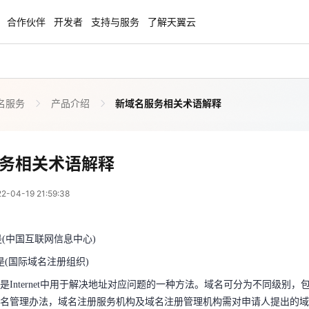
合作伙伴
开发者
支持与服务
了解天翼云
名服务
产品介绍
新域名服务相关术语解释
enClaw
聚力AI赋能 天翼云大模型专项
NEW
服务器专属“龙虾“套餐低至1.5折
大模型特惠专区·Token Plan 轻享包低至9
起
新域名服务相关术语解
务相关术语解释
 13:59:38
方案
天翼云信创专区
NEW
NEW
04-19 21:59:38
扬帆出海，通达全球！
“一云多芯、一云多态”,国产化软件全面适
是(中国互联网信息中心)
国产操作系统及硬件芯片支持丰富
是(国际域名注册组织)
(中国互联网信息中心)
天翼云奖励推广计划
是Internet中用于解决地址对应问题的一种方法。域名可分为不同级
是(国际域名注册组织)
特惠，2核4G只要1.8折起！
加入成为云推官，推荐新用户注册下单得
域名管理办法，域名注册服务机构及域名注册管理机构需对申请人提出的
奖励
是Internet中用于解决地址对应问题的一种方法。域名可分为不同级
域名中的二级域名注册都是独一无二的，不可重复的，但不同顶级域名中
名管理办法，域名注册服务机构及域名注册管理机构需对申请人提出的域
是一种相对有限的资源，它的价值随着注册企业和个人用户的增多而逐步