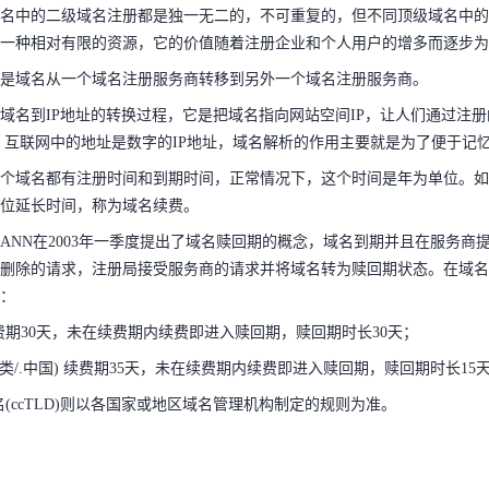
名中的二级域名注册都是独一无二的，不可重复的，但不同顶级域名中的
的是域名从一个域名注册服务商转移到另外一个域名注册服务商。
一种相对有限的资源，它的价值随着注册企业和个人用户的增多而逐步为
域名到IP地址的转换过程，它是把域名指向网站空间IP，让人们通过注
是域名从一个域名注册服务商转移到另外一个域名注册服务商。
天翼云用户体验官
。互联网中的地址是数字的IP地址，域名解析的作用主要就是为了便于记
HOT
NEW
域名到IP地址的转换过程，它是把域名指向网站空间IP，让人们通过注
费试用，快来开启云上之旅
您的洞察，重塑科技边界
一个域名都有注册时间和到期时间，正常情况下，这个时间是年为单位。
。互联网中的地址是数字的IP地址，域名解析的作用主要就是为了便于记
单位延长时间，称为域名续费。
个域名都有注册时间和到期时间，正常情况下，这个时间是年为单位。如
ICANN在2003年一季度提出了域名赎回期的概念，域名到期并且在服务
位延长时间，称为域名续费。
名删除的请求，注册局接受服务商的请求并将域名转为赎回期状态。在域
CANN在2003年一季度提出了域名赎回期的概念，域名到期并且在服务
同：
删除的请求，注册局接受服务商的请求并将域名转为赎回期状态。在域名
续费期30天，未在续费期内续费即进入赎回期，赎回期时长30天；
：
.cn类/.中国) 续费期35天，未在续费期内续费即进入赎回期，赎回期时长15
续费期30天，未在续费期内续费即进入赎回期，赎回期时长30天；
域名(ccTLD)则以各国家或地区域名管理机构制定的规则为准。
.cn类/.中国) 续费期35天，未在续费期内续费即进入赎回期，赎回期时长15
名(ccTLD)则以各国家或地区域名管理机构制定的规则为准。