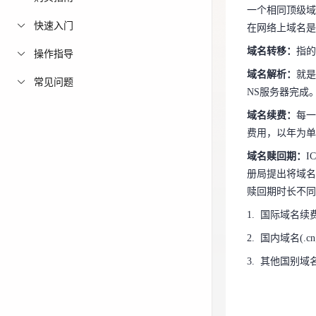
一个相同顶级域
域名转移：
指
免费活动
快速入门
在网络上域名是
域名解析：
就是
域名转移：
指的
操作指导
免费试用中心
NS服务器完成
域名解析：
就是
多款云产品免
常见问题
域名续费：
每
NS服务器完成
费用，以年为
域名续费：
每一
域名赎回期：
费用，以年为单
册局提出将域
域名赎回期：
I
赎回期时长不
册局提出将域名
1. 国际域名
赎回期时长不同
2. 国内域名(
1. 国际域名
3. 其他国别
2. 国内域名(
3. 其他国别域