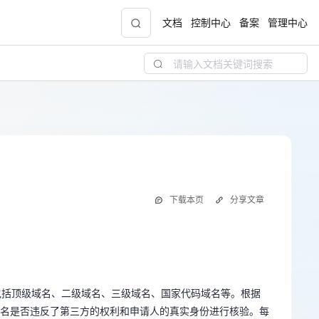
文档
控制中心
备案
管理中心
青云志云端助力计划
NEW
.9元
一站式科研助手，海外资源安全访问平台，助
力青年翼展宏图，平步青云
释
中小企业服务商合作专区
下载本页
分享文章
配，
国家云助力中小企业腾飞，高额上云补贴重磅
上线
别，包括顶级域名、二级域名、三级域名、国家代码域名等。根据
现金
域名是否违反了第三方的权利和申请人的真实身份进行核验。每
别，包括顶级域名、二级域名、三级域名、国家代码域名等。根据
的二级域名可以是相同的，每个域名都起到同样的作用。因此，
名是否违反了第三方的权利和申请人的真实身份进行核验。每
为人们所重视。