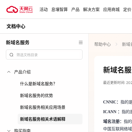
活动
息壤智算
产品
解决方案
应用商城
定价
文档中心
活动
热门活动
天翼云最新优惠活动，涵盖免费
新域名服务
帮助中心
新域
试用，产品折扣等，助您降本增
安全隔离版Op
效！
OpenClaw云
起
查看全部活动
新域名服
产品介绍
2022-04-19
企业出海解决
最近更新时间: 2022-
助力您的业务
什么是新域名服务？
CNNIC：
指的
新域名服务的优势
ICANN ：
指的
CNNIC：
指的是
云上钜惠
新域名服务相关应用场景
域名注册：
指的
ICANN ：
指的
爆款云主机全场
中国互联网络
新域名服务相关术语解释
域名注册：
指的
一个相同顶级
中国互联网络域
在网络上域名
购买指南