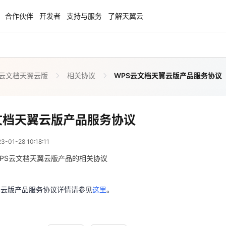
合作伙伴
开发者
支持与服务
了解天翼云
S云文档天翼云版
相关协议
WPS云文档天翼云版产品服务协议
enClaw
聚力AI赋能 天翼云大模型专项
NEW
服务器专属“龙虾“套餐低至1.5折
大模型特惠专区·Token Plan 轻享包低至9
起
WPS云文档天翼云版产品
文档天翼云版产品服务协议
 02:18:11
方案
天翼云信创专区
NEW
NEW
01-28 10:18:11
扬帆出海，通达全球！
“一云多芯、一云多态”,国产化软件全面适
翼云版产品服务协议详情请参见
这里
。
国产操作系统及硬件芯片支持丰富
PS云文档天翼云版产品的相关协议
天翼云奖励推广计划
翼云版产品服务协议详情请参见
这里
。
特惠，2核4G只要1.8折起！
加入成为云推官，推荐新用户注册下单得
奖励