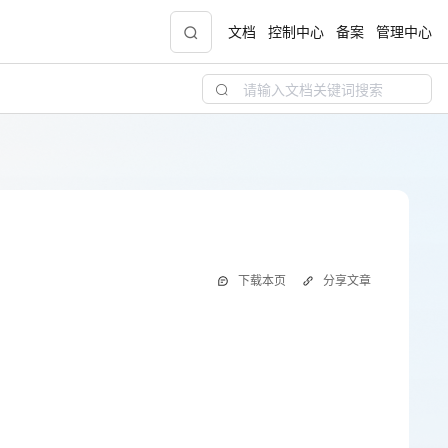
文档
控制中心
备案
管理中心
青云志云端助力计划
NEW
.9元
一站式科研助手，海外资源安全访问平台，助
力青年翼展宏图，平步青云
服务协议
中小企业服务商合作专区
下载本页
分享文章
配，
国家云助力中小企业腾飞，高额上云补贴重磅
上线
现金