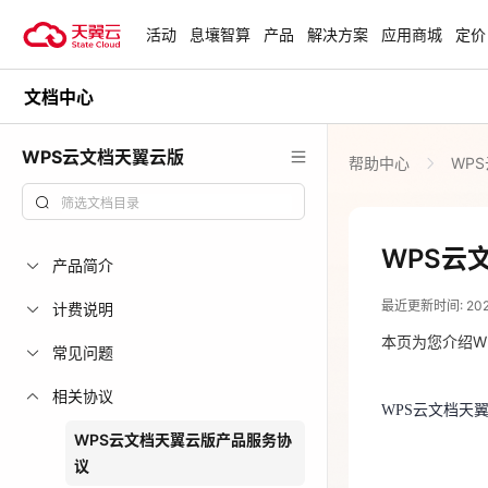
活动
息壤智算
产品
解决方案
应用商城
定价
文档中心
活动
热门活动
天翼云最新优惠活动，涵盖免费
WPS云文档天翼云版
帮助中心
WP
试用，产品折扣等，助您降本增
安全隔离版Op
效！
OpenClaw云
起
查看全部活动
WPS云
产品简介
2023-01-28
企业出海解决
最近更新时间: 2023-
助力您的业务
计费说明
WPS云文档天
本页为您介绍W
常见问题
云上钜惠
相关协议
WPS云文档天
爆款云主机全场
WPS云文档天翼云版产品服务协
议