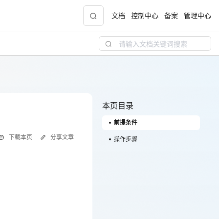
文档
控制中心
备案
管理中心
青云志云端助力计划
NEW
.9元
一站式科研助手，海外资源安全访问平台，助
力青年翼展宏图，平步青云
本页目录
前提条件
中小企业服务商合作专区
下载本页
分享文章
配，
国家云助力中小企业腾飞，高额上云补贴重磅
操作步骤
上线
现金