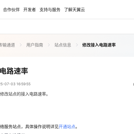
合作伙伴
开发者
支持与服务
了解天翼云
传输通道
用户指南
站点信息
修改接入电路速率
enClaw
聚力AI赋能 天翼云大模型专项
NEW
服务器专属“龙虾“套餐低至1.5折
大模型特惠专区·Token Plan 轻享包低至9
起
修改接入电路速率
电路速率
 08:59:55
方案
天翼云信创专区
NEW
NEW
07-03 16:59:55
扬帆出海，通达全球！
“一云多芯、一云多态”,国产化软件全面适
国产操作系统及硬件芯片支持丰富
修改站点的接入电路速率。
网络服务站点，具体操作说明详见
开通站点
。
天翼云奖励推广计划
站点无在途清单。
特惠，2核4G只要1.8折起！
加入成为云推官，推荐新用户注册下单得
奖励
络服务站点，具体操作说明详见
开通站点
。