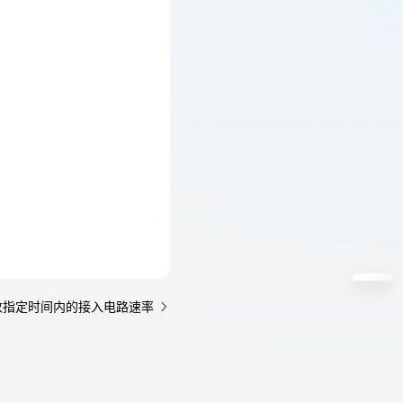
。
修改指定时间内的接入电路速率