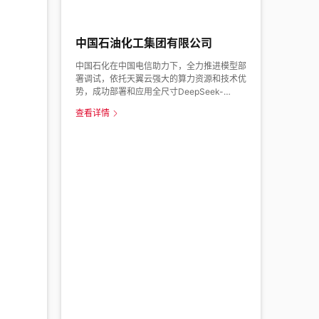
增效。
中国石油化工集团有限公司
中国石化在中国电信助力下，全力推进模型部
署调试，依托天翼云强大的算力资源和技术优
势，成功部署和应用全尺寸DeepSeek-
R1（671B版）大模型。
查看详情