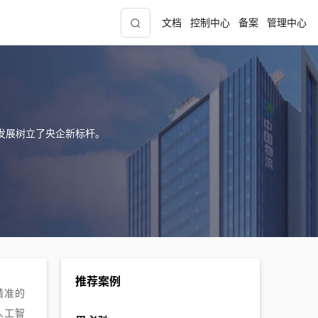
文档
控制中心
备案
管理中心
青云志云端助力计划
NEW
.9元
一站式科研助手，海外资源安全访问平台，助
发展树立了央企新标杆。
力青年翼展宏图，平步青云
中小企业服务商合作专区
配，
国家云助力中小企业腾飞，高额上云补贴重磅
上线
现金
推荐案例
精准的
人工智