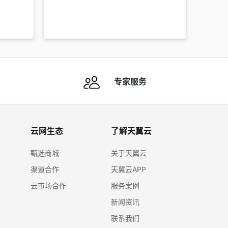
专家服务
云网生态
了解天翼云
甄选商城
关于天翼云
渠道合作
天翼云APP
云市场合作
服务案例
新闻资讯
联系我们