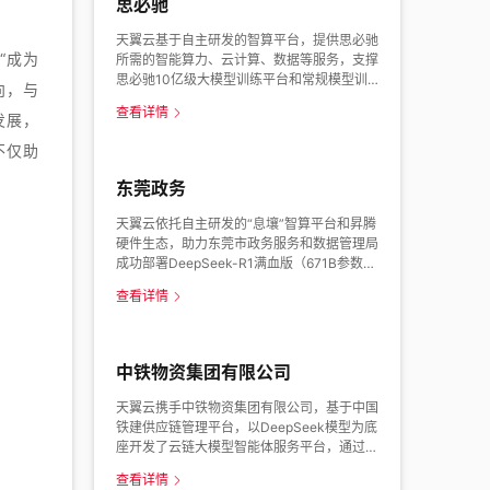
思必驰
天翼云基于自主研发的智算平台，提供思必驰
“成为
所需的智能算力、云计算、数据等服务，支撑
思必驰10亿级大模型训练平台和常规模型训
向，
与
练平台的运行，为思必驰大模型的高效训练和
查看详情
发展，
产品赋能打通了“任督二脉”。
不仅助
东莞政务
天翼云依托自主研发的“息壤”智算平台和昇腾
硬件生态，助力东莞市政务服务和数据管理局
成功部署DeepSeek-R1满血版（671B参数）
大模型，为东莞政务系统提供了性能卓越、安
查看详情
全可控的智能算力底座，助推政务效率提升与
数字化转型，此举标志着东莞政务云正式迈入
智能化新阶段！
中铁物资集团有限公司
天翼云携手中铁物资集团有限公司，基于中国
铁建供应链管理平台，以DeepSeek模型为底
座开发了云链大模型智能体服务平台，通过该
服务平台上线首个智能应用场景--面向供应商
查看详情
的DeepSeek智能助手，实现客户服务的提质