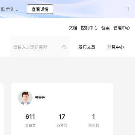
爆款云主机低至1.5折起，Token套餐低至9.9元/月起！
查看详情
文档
控制中心
备案
管理中心
发布文章
消息中心
聚力AI赋能 天翼云大模型专项
5折
大模型特惠专区·Token Plan 轻享包低至9.9元
起
天翼云信创专区
NEW
等等等
“一云多芯、一云多态”,国产化软件全面适配，
国产操作系统及硬件芯片支持丰富
611
17
1
天翼云奖励推广计划
文章数
点赞数
粉丝数
！
加入成为云推官，推荐新用户注册下单得现金