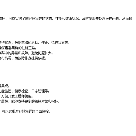
监控，可以实时了解容器集群的状态、性能和健康状况，及时发现并处理潜在问题，从而保
天翼云用户体验官
运行状态，包括容器的启动、停止、运行状态等。
HOT
NEW
确保容器集群的性能正常。
费试用，快来开启云上之旅
您的洞察，重塑科技边界
集群中的异常和故障，避免问题扩大。
运行情况，为故障排查提供依据。
缝集成。
性能监控、健康检查、日志管理等。
，方便开发工程师使用。
扩展性，能够支持更多的监控对象和指标。
，可以实现对容器集群的全面监控。