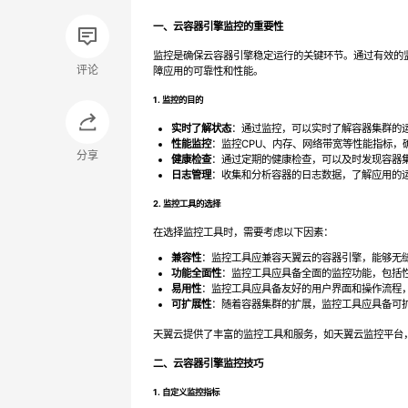
上线
一、云容器引擎监控的重要性
监控是确保云容器引擎稳定运行的关键环节。通过有效的
评论
障应用的可靠性和性能。
免费活动
1. 监控的目的
免费试用中心
实时了解状态
：通过监控，可以实时了解容器集群的
性能监控
：监控CPU、内存、网络带宽等性能指标，
多款云产品免
分享
健康检查
：通过定期的健康检查，可以及时发现容器
日志管理
：收集和分析容器的日志数据，了解应用的
2. 监控工具的选择
在选择监控工具时，需要考虑以下因素：
兼容性
：监控工具应兼容天翼云的容器引擎，能够无
功能全面性
：监控工具应具备全面的监控功能，包括
易用性
：监控工具应具备友好的用户界面和操作流程
可扩展性
：随着容器集群的扩展，监控工具应具备可
天翼云提供了丰富的监控工具和服务，如天翼云监控平台
二、云容器引擎监控技巧
1. 自定义监控指标