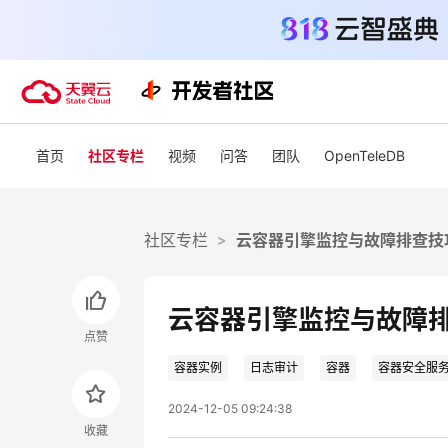
活动
首页
社区专栏
视频
问答
团队
OpenTeleDB
热门活动
天翼云最新优惠活动，涵盖免费
试用，产品折扣等，助您降本增
818 天翼云
效！
社区专栏
云容器引擎监控与故障排查技
>
爆款云主机低至1
元/月起
查看全部活动
云容器引擎监控与故障
青云志云端助
点赞
一站式科研助
力青年翼展宏
容器实例
日志审计
容器
容器安全服
2024-12-05 09:24:38
中小企业服务
收藏
国家云助力中