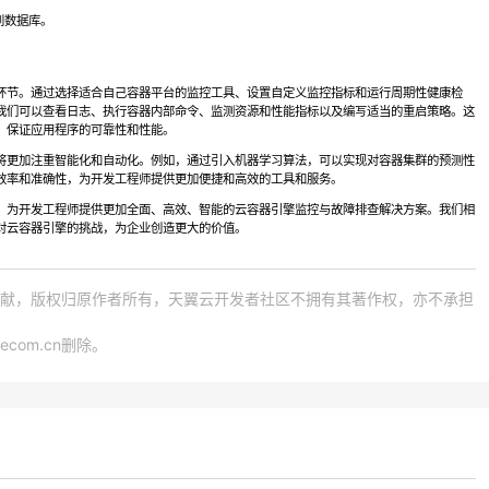
。
到数据库。
环节。通过选择适合自己容器平台的监控工具、设置自定义监控指标和运行周期性健康检
我们可以查看日志、执行容器内部命令、监测资源和性能指标以及编写适当的重启策略。这
，保证应用程序的可靠性和性能。
将更加注重智能化和自动化。例如，通过引入机器学习算法，可以实现对容器集群的预测性
效率和准确性，为开发工程师提供更加便捷和高效的工具和服务。
，为开发工程师提供更加全面、高效、智能的云容器引擎监控与故障排查解决方案。我们相
对云容器引擎的挑战，为企业创造更大的价值。
献，版权归原作者所有，天翼云开发者社区不拥有其著作权，亦不承担
ecom.cn删除。