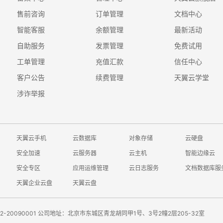
售前咨询
订单管理
文档中心
智能客服
余额管理
最新活动
自助服务
发票管理
免费试用
工单管理
充值汇款
信任中心
客户公告
续费管理
天翼云学堂
涉诈举报
天翼云手机
云数据库
对象存储
云硬盘
安全加速
云服务器
云主机
智能边缘云
安全专区
应用运维管理
云日志服务
文档数据库服
天翼企业云盘
天翼云盘
-20090001
公司地址：北京市东城区青龙胡同甲1号、3号2幢2层205-32室