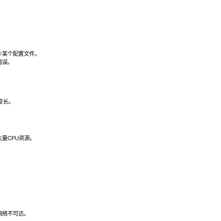
少某个配置文件。
错误。
变长。
量CPU资源。
网络不可达。