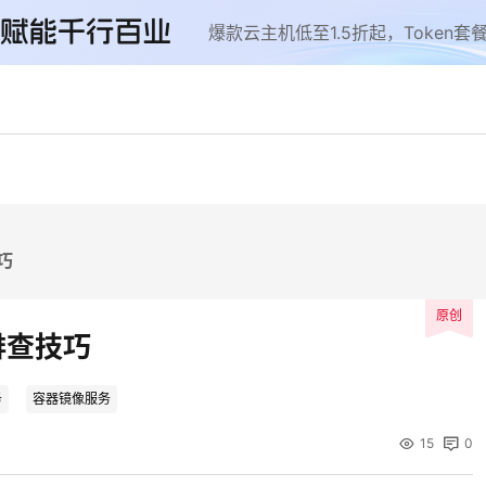
云智盛典
安全隔离版OpenClaw
NEW
NEW
巧
.5折起，Token套餐低至9.9
OpenClaw云服务器专属“龙虾“套餐低至1.
起
原创
排查技巧
力计划
企业出海解决方案
NEW
NEW
手，海外资源安全访问平台，助
助力您的业务扬帆出海，通达全球！
图，平步青云
务
容器镜像服务
15
0
商合作专区
云上钜惠
小企业腾飞，高额上云补贴重磅
爆款云主机全场特惠，2核4G只要1.8折起