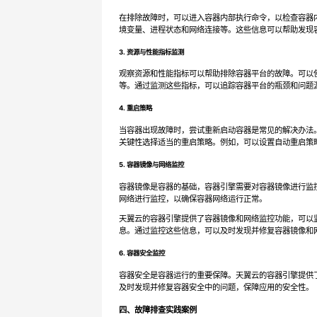
在排除故障时，可以进入容器内部执行命令，以检查容器内部的
境变量、进程状态和网络连接等。这些信息可以帮助发现
3. 资源与性能指标监测
观察资源和性能指标可以帮助排除容器平台的故障。可以
等。通过监测这些指标，可以追踪容器平台的瓶颈和问题
4. 重启策略
当容器出现故障时，尝试重新启动容器是常见的解决办法
关键性选择适当的重启策略。例如，可以设置自动重启策
5. 容器镜像与网络监控
容器镜像是容器的基础，容器引擎需要对容器镜像进行监
网络进行监控，以确保容器网络运行正常。
天翼云的容器引擎提供了容器镜像和网络监控功能，可以
息。通过监控这些信息，可以及时发现并修复容器镜像和
6. 容器安全监控
容器安全是容器运行的重要保障。天翼云的容器引擎提供
及时发现并修复容器安全中的问题，保障应用的安全性。
四、故障排查实践案例