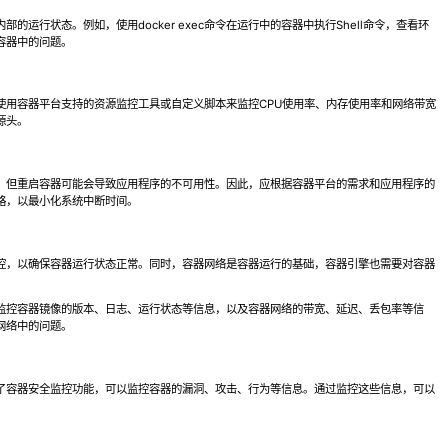
运行状态。例如，使用docker exec命令在运行中的容器中执行Shell命令，查看环
容器中的问题。
使用容器平台支持的资源监控工具或自定义脚本来监控CPU使用率、内存使用率和网络带宽
源头。
。但重启容器可能会导致应用程序的不可用性。因此，应根据容器平台的需求和应用程序的
略，以最小化系统中断时间。
控，以确保容器运行状态正常。同时，容器网络是容器运行的基础，容器引擎也需要对容器
监控容器镜像的版本、日志、运行状态等信息，以及容器网络的带宽、延迟、丢包率等信
网络中的问题。
了容器安全监控功能，可以监控容器的漏洞、攻击、行为等信息。通过监控这些信息，可以