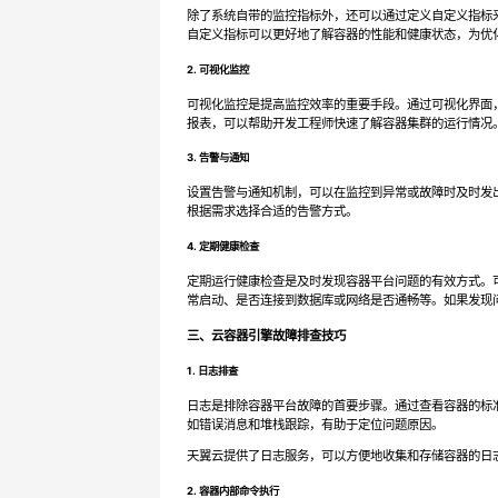
除了系统自带的监控指标外，还可以通过定义自定义指标
自定义指标可以更好地了解容器的性能和健康状态，为优
2. 可视化监控
可视化监控是提高监控效率的重要手段。通过可视化界面
报表，可以帮助开发工程师快速了解容器集群的运行情况
3. 告警与通知
设置告警与通知机制，可以在监控到异常或故障时及时发
根据需求选择合适的告警方式。
4. 定期健康检查
定期运行健康检查是及时发现容器平台问题的有效方式。
常启动、是否连接到数据库或网络是否通畅等。如果发现
三、云容器引擎故障排查技巧
1. 日志排查
日志是排除容器平台故障的首要步骤。通过查看容器的标
如错误消息和堆栈跟踪，有助于定位问题原因。
天翼云提供了日志服务，可以方便地收集和存储容器的日
2. 容器内部命令执行