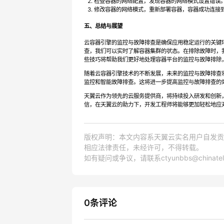
检查容器的网络配置，发现容器的网络模式设置错误
修改容器的网络模式，重新部署容器，容器成功连接
五、总结与展望
云容器引擎的监控与故障排查是确保应用稳定运行的关键
查，我们可以实时了解容器集群的状态。在排除故障时，
些技巧将帮助我们更好地处理容器平台的监控与故障排除
随着云容器引擎技术的不断发展，未来的监控与故障排查
监控和智能故障排查。这将进一步提高监控与故障排查的
天翼云作为领先的云服务提供商，将持续投入研发和创新
信，在天翼云的助力下，开发工程师将能够更加轻松地应
版权声明：本文内容系天翼云实名用户自发贡
相应法律责任，未经许可，不得转载。
如有疑问或争议，请联系ctyunbbs@chinatel
0条评论