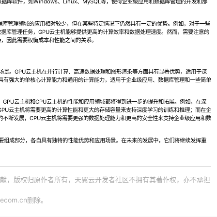
库软件，如Windows、Linux、MySQL等，使得企业级应用和数据库管理的开发和部
数据库管理领域的应用相对较少，但在某些特定情况下仍然具有一定的优势。例如，对于一些
据库管理任务，GPU云主机能够提供更高的计算效率和数据处理速度。然而，需要注意的
持，因此需要权衡成本和性能之间的关系。
用场景。GPU云主机在并行计算、高速数据处理和图形渲染等方面具有显著优势，适用于深
则具有强大的单核心计算能力和通用的计算能力，适用于企业级应用、数据库管理和一些简单
GPU云主机和CPU云主机的性能和应用领域都将得到进一步的提升和拓展。例如，在深
GPU云主机将需要更高的计算性能和更大的存储容量来支持深度学习的训练和推理；而在企
的不断发展，CPU云主机将需要更强的数据处理能力和更高的安全性来支持企业级应用和数
重要组成部分，各自具有独特的性能优势和应用场景。在未来的发展中，它们将继续发挥重
献，版权归原作者所有，天翼云开发者社区不拥有其著作权，亦不承担
ecom.cn删除。