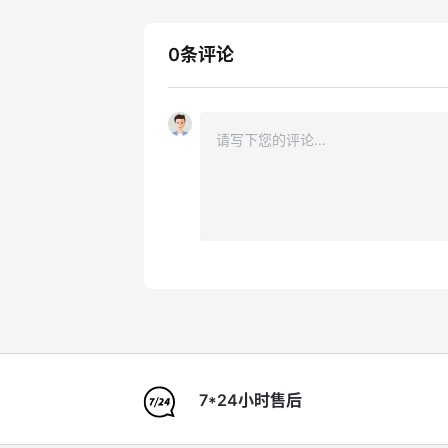
0条评论
7*24小时售后