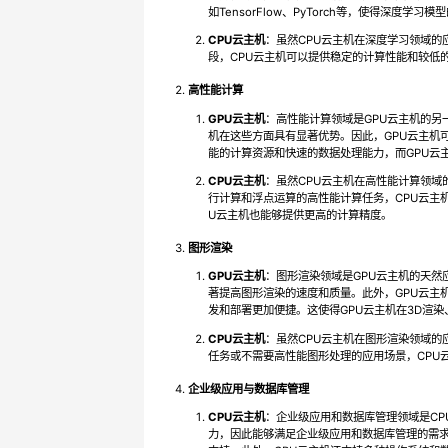
如TensorFlow、PyTorch等，使得深度学
CPU云主机
：虽然CPU云主机在深度学习领域
段，CPU云主机可以提供稳定的计算性能和较低
高性能计算
GPU云主机
：高性能计算领域是GPU云主机的另
机在这些方面具有显著优势。因此，GPU云主机
能的计算资源和快速的数据处理能力，而GPU云
CPU云主机
：虽然CPU云主机在高性能计算领
行计算和浮点运算的高性能计算任务，CPU云主
U云主机也能够提供更高的计算精度。
图形渲染
GPU云主机
：图形渲染领域是GPU云主机的天然
著提高图形渲染的速度和质量。此外，GPU云主机还
发和部署更加便捷。这使得GPU云主机在3D渲
CPU云主机
：虽然CPU云主机在图形渲染领域
任务或不需要高性能图形处理的应用场景，CPU
企业级应用与数据库管理
CPU云主机
：企业级应用和数据库管理领域是CP
力，因此能够满足企业级应用和数据库管理的需求