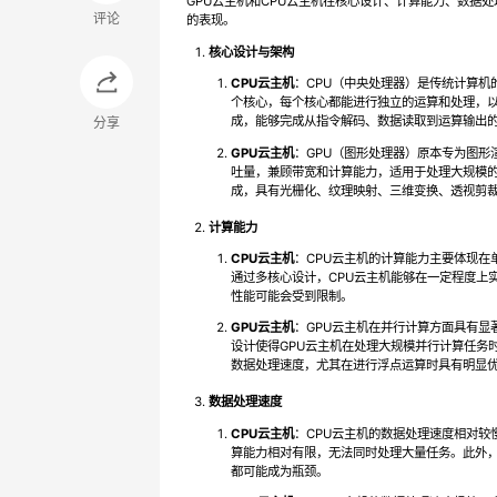
GPU云主机和CPU云主机在核心设计、计算能力、数据
评论
的表现。
免费活动
核心设计与架构
CPU云主机
：CPU（中央处理器）是传统计算机
免费试用中心
个核心，每个核心都能进行独立的运算和处理，以
多款云产品免
成，能够完成从指令解码、数据读取到运算输出
分享
GPU云主机
：GPU（图形处理器）原本专为图形
吐量，兼顾带宽和计算能力，适用于处理大规模的
成，具有光栅化、纹理映射、三维变换、透视剪
计算能力
CPU云主机
：CPU云主机的计算能力主要体现在
通过多核心设计，CPU云主机能够在一定程度上
性能可能会受到限制。
GPU云主机
：GPU云主机在并行计算方面具有显
设计使得GPU云主机在处理大规模并行计算任务
数据处理速度，尤其在进行浮点运算时具有明显
数据处理速度
CPU云主机
：CPU云主机的数据处理速度相对较
算能力相对有限，无法同时处理大量任务。此外，
都可能成为瓶颈。