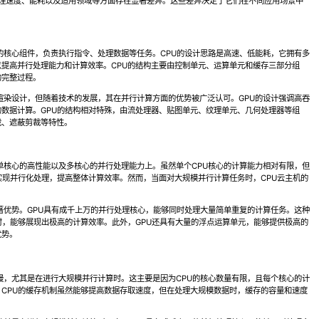
处理速度、能耗以及适用领域等方面存在显著差异。这些差异决定了它们在不同应用场景中
的核心组件，负责执行指令、处理数据等任务。CPU的设计思路是高速、低能耗，它拥有多
天翼云用户体验官
HOT
NEW
提高并行处理能力和计算效率。CPU的结构主要由控制单元、运算单元和缓存三部分组
费试用，快来开启云上之旅
您的洞察，重塑科技边界
的完整过程。
渲染设计，但随着技术的发展，其在并行计算方面的优势被广泛认可。GPU的设计强调高吞
数据计算。GPU的结构相对特殊，由流处理器、贴图单元、纹理单元、几何处理器等组
裁、遮蔽剪裁等特性。
单核心的高性能以及多核心的并行处理能力上。虽然单个CPU核心的计算能力相对有限，但
实现并行化处理，提高整体计算效率。然而，当面对大规模并行计算任务时，CPU云主机的
著优势。GPU具有成千上万的并行处理核心，能够同时处理大量简单重复的计算任务。这种
时，能够展现出极高的计算效率。此外，GPU还具有大量的浮点运算单元，能够提供极高的
优势。
慢，尤其是在进行大规模并行计算时。这主要是因为CPU的核心数量有限，且每个核心的计
CPU的缓存机制虽然能够提高数据存取速度，但在处理大规模数据时，缓存的容量和速度