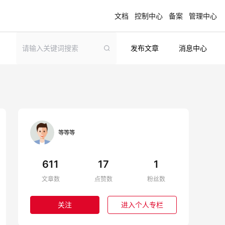
文档
控制中心
备案
管理中心
发布文章
消息中心
青云志云端助力计划
NEW
.9元
一站式科研助手，海外资源安全访问平台，助
力青年翼展宏图，平步青云
中小企业服务商合作专区
等等等
配，
国家云助力中小企业腾飞，高额上云补贴重磅
上线
611
17
1
文章数
点赞数
粉丝数
现金
关注
进入个人专栏