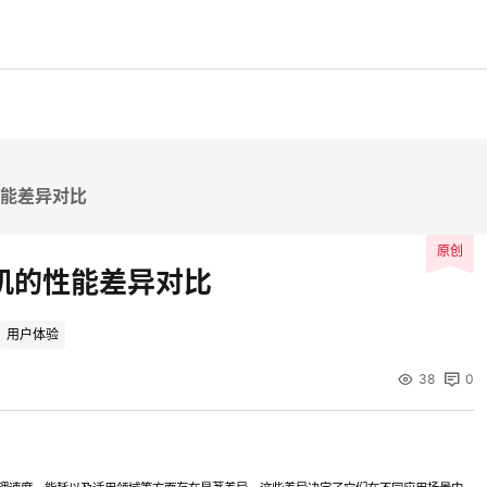
enClaw
聚力AI赋能 天翼云大模型专项
NEW
性能差异对比
服务器专属“龙虾“套餐低至1.5折
大模型特惠专区·Token Plan 轻享包低至9
起
原创
主机的性能差异对比
方案
天翼云信创专区
NEW
NEW
扬帆出海，通达全球！
“一云多芯、一云多态”,国产化软件全面适
国产操作系统及硬件芯片支持丰富
用户体验
38
0
天翼云奖励推广计划
特惠，2核4G只要1.8折起！
加入成为云推官，推荐新用户注册下单得
奖励