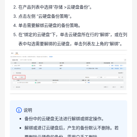
在产品列表中选择“存储 >云硬盘备份”。
点击左侧 “云硬盘备份策略”。
单击需要解绑云硬盘的备份策略。
在“绑定的云硬盘”下，单击云硬盘所在行的“解绑”，或在列
表中勾选需要解绑的云硬盘，单击列表左上角的“解绑”。
说明
备份中的云硬盘无法进行解绑或绑定操作。
解绑或退订云硬盘后，产生的备份默认不删除。若
要删除云硬盘的备份，需用户手工删除。