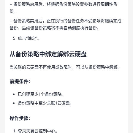
− 备份策略启用后，将根据备份策略设置参数进行周期性备
份。
− 备份策略禁用后，正在执行的备份任务不受影响将继续完成
备份，后续该备份策略将不再自动调度执行备份。
单击“确定”。
从备份策略中绑定解绑云硬盘
当关联的云硬盘不再使用或故障时，可以从备份策略中解绑。
前提条件：
已创建至少1个备份策略。
备份策略中至少关联1云硬盘。
操作步骤：
登录天翼云控制中心。