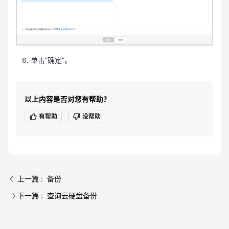
单击“确定”。
以上内容是否对您有帮助？
有帮助
没帮助
上一篇 : 备份
下一篇 : 查询云硬盘备份