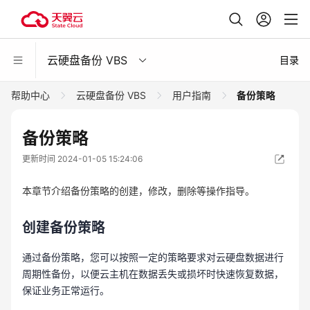
云硬盘备份 VBS
目录
帮助中心
云硬盘备份 VBS
用户指南
备份策略
备份策略
更新时间 2024-01-05 15:24:06
本章节介绍备份策略的创建，修改，删除等操作指导。
创建备份策略
通过备份策略，您可以按照一定的策略要求对云硬盘数据进行
周期性备份，以便云主机在数据丢失或损坏时快速恢复数据，
保证业务正常运行。