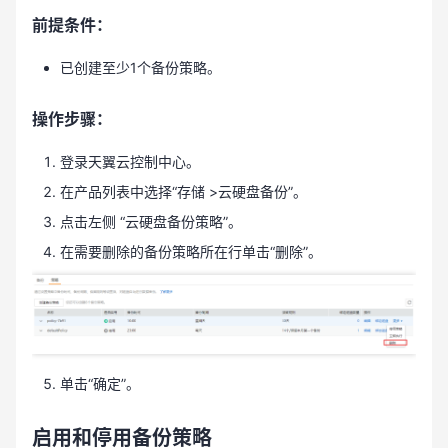
前提条件：
已创建至少1个备份策略。
操作步骤：
登录天翼云控制中心。
在产品列表中选择“存储 >云硬盘备份”。
点击左侧 “云硬盘备份策略”。
在需要删除的备份策略所在行单击“删除”。
单击“确定”。
启用和停用备份策略