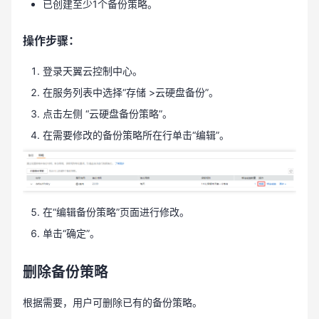
已创建至少1个备份策略。
操作步骤：
登录天翼云控制中心。
在服务列表中选择“存储 >云硬盘备份”。
点击左侧 “云硬盘备份策略”。
在需要修改的备份策略所在行单击“编辑”。
在“编辑备份策略”页面进行修改。
单击“确定”。
删除备份策略
根据需要，用户可删除已有的备份策略。