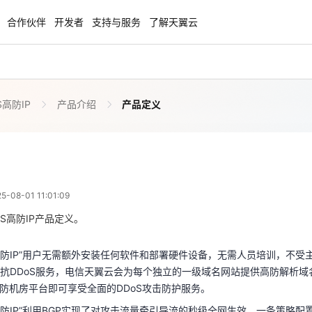
合作伙伴
开发者
支持与服务
了解天翼云
S高防IP
产品介绍
产品定义
enClaw
聚力AI赋能 天翼云大模型专项
NEW
服务器专属“龙虾“套餐低至1.5折
大模型特惠专区·Token Plan 轻享包低至9
起
产品定义
 03:01:09
方案
天翼云信创专区
NEW
NEW
08-01 11:01:09
扬帆出海，通达全球！
“一云多芯、一云多态”,国产化软件全面适
S高防IP”用户无需额外安装任何软件和部署硬件设备，无需人员培训，不受主
国产操作系统及硬件芯片支持丰富
抗DDoS服务，电信天翼云会为每个独立的一级域名网站提供高防解析域名
S高防IP产品定义。
高防机房平台即可享受全面的DDoS攻击防护服务。
天翼云奖励推广计划
S高防IP”用户无需额外安装任何软件和部署硬件设备，无需人员培训，不受主
S高防IP”利用BGP实现了对攻击流量牵引导流的秒级全网生效，一条策略
特惠，2核4G只要1.8折起！
加入成为云推官，推荐新用户注册下单得
抗DDoS服务，电信天翼云会为每个独立的一级域名网站提供高防解析域名
务在客户使用流量监控服务基础之上，向用户提供“天翼云DDoS高防IP”
奖励
高防机房平台即可享受全面的DDoS攻击防护服务。
S高防IP”利用BGP实现了对攻击流量牵引导流的秒级全网生效，一条策略