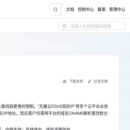
文档
控制中心
备案
管理中心
青云志云端助力计划
NEW
.9元
一站式科研助手，海外资源安全访问平台，助
力青年翼展宏图，平步青云
中小企业服务商合作专区
下载本页
分享文章
配，
国家云助力中小企业腾飞，高额上云补贴重磅
备线路更换的限制。“天翼云DDoS高防IP”将多个云平台业务
上线
/IP地址，而后客户仅需将平台的域名CNAME解析更改新分
备线路更换的限制。“天翼云DDoS高防IP”将多个云平台业务
配置，全网生效；支持境内、境外流量防护。
现金
/IP地址，而后客户仅需将平台的域名CNAME解析更改新分
客户端、自服务界面、热线申告、邮箱申告四种服务方式。
配置，全网生效；支持境内、境外流量防护。