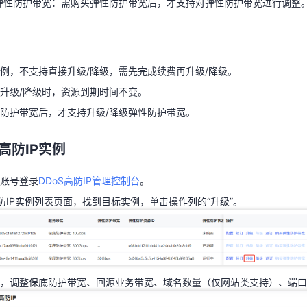
弹性防护带宽：需购买弹性防护带宽后，才支持对弹性防护带宽进行调整
例，不支持直接升级/降级，需先完成续费再升级/降级。
升级/降级时，资源到期时间不变。
天翼云用户体验官
HOT
NEW
防护带宽后，才支持升级/降级弹性防护带宽。
例，不支持直接升级/降级，需先完成续费再升级/降级。
费试用，快来开启云上之旅
您的洞察，重塑科技边界
升级/降级时，资源到期时间不变。
高防IP实例
防护带宽后，才支持升级/降级弹性防护带宽。
云账号登录
DDoS高防IP管理控制台
。
高防IP实例
高防IP实例列表页面，找到目标实例，单击操作列的“升级”。
账号登录
DDoS高防IP管理控制台
。
高防IP实例列表页面，找到目标实例，单击操作列的“升级”。
面，调整保底防护带宽、回源业务带宽、域名数量（仅网站类支持）、端
，调整保底防护带宽、回源业务带宽、域名数量（仅网站类支持）、端口