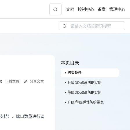
文档
控制中心
备案
管理中心
青云志云端助力计划
NEW
.9元
一站式科研助手，海外资源安全访问平台，助
力青年翼展宏图，平步青云
本页目录
约束条件
中小企业服务商合作专区
下载本页
分享文章
配，
国家云助力中小企业腾飞，高额上云补贴重磅
升级DDoS高防IP实例
。
上线
降级DDoS高防IP实例
类支持）、端口数量进行调
升级/降级弹性防护带宽
。
。
现金
类支持）、端口数量进行调