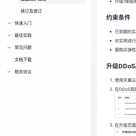
升级/降级
已到期的实
免费活动
续订及退订
约束条件
对实例进行
快速入门
免费试用中心
需购买弹性
已到期的实
多款云产品免
最佳实践
对实例进行
升级DDoS
常见问题
需购买弹性
使用天翼
文档下载
升级DDoS
在DDoS
相关协议
使用天翼云
在DDoS
在升级页
在升级页面