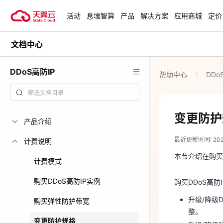
活动
息壤智算
产品
解决方案
应用商城
定价
文档中心
活动
热门活动
天翼云最新优惠活动，涵盖免费
DDoS高防IP
帮助中心
DDo
试用，产品折扣等，助您降本增
安全隔离版Op
效！
OpenClaw云
起
查看全部活动
变更防护
产品介绍
2025-10-14
企业出海解决
最近更新时间: 2025-
助力您的业务
计费说明
购买DDoS高
本节介绍在购买
升级/降级
计费模式
整。
云上钜惠
购买DDoS高防IP实例
购买DDoS高
升级/降级
爆款云主机全场
升级/降级
购买弹性防护带宽
约束条件
整。
变更防护规格