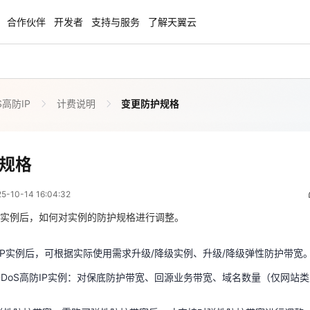
合作伙伴
开发者
支持与服务
了解天翼云
S高防IP
计费说明
变更防护规格
enClaw
聚力AI赋能 天翼云大模型专项
NEW
服务器专属“龙虾“套餐低至1.5折
大模型特惠专区·Token Plan 轻享包低至9
起
变更防护规格
规格
 08:04:32
方案
天翼云信创专区
NEW
NEW
10-14 16:04:32
扬帆出海，通达全球！
“一云多芯、一云多态”,国产化软件全面适
防IP实例后，可根据实际使用需求升级/降级实例、升级/降级弹性防护带宽
国产操作系统及硬件芯片支持丰富
实例后，如何对实例的防护规格进行调整。
DDoS高防IP实例：对保底防护带宽、回源业务带宽、域名数量（仅网站
天翼云奖励推广计划
防IP实例后，可根据实际使用需求升级/降级实例、升级/降级弹性防护带宽
弹性防护带宽：需购买弹性防护带宽后，才支持对弹性防护带宽进行调整
特惠，2核4G只要1.8折起！
加入成为云推官，推荐新用户注册下单得
DDoS高防IP实例：对保底防护带宽、回源业务带宽、域名数量（仅网站
奖励