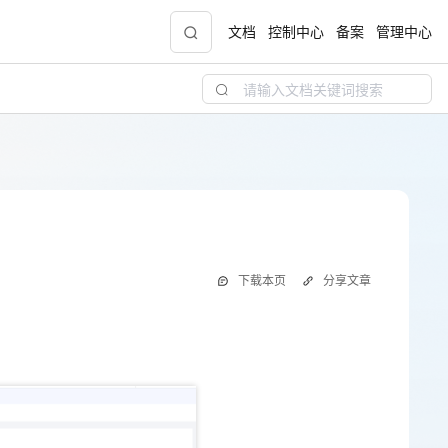
文档
控制中心
备案
管理中心
青云志云端助力计划
NEW
.9元
一站式科研助手，海外资源安全访问平台，助
力青年翼展宏图，平步青云
中小企业服务商合作专区
下载本页
分享文章
配，
国家云助力中小企业腾飞，高额上云补贴重磅
上线
现金