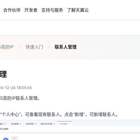
合作伙伴
开发者
支持与服务
了解天翼云
S高防IP
快速入门
联系人管理
enClaw
聚力AI赋能 天翼云大模型专项
NEW
服务器专属“龙虾“套餐低至1.5折
大模型特惠专区·Token Plan 轻享包低至9
起
联系人管理
理
 10:05:45
方案
天翼云信创专区
NEW
NEW
12-24 18:05:45
扬帆出海，通达全球！
“一云多芯、一云多态”,国产化软件全面适
“个人中心”，可查看现有联系人。点击“新增”，可新增联系人。
国产操作系统及硬件芯片支持丰富
S高防IP联系人管理。
天翼云奖励推广计划
“个人中心”，可查看现有联系人。点击“新增”，可新增联系人。
特惠，2核4G只要1.8折起！
加入成为云推官，推荐新用户注册下单得
奖励