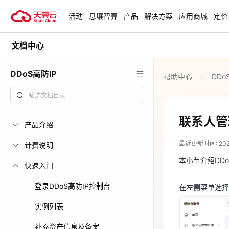
活动
息壤智算
产品
解决方案
应用商城
定价
文档中心
活动
热门活动
天翼云最新优惠活动，涵盖免费
DDoS高防IP
帮助中心
DDo
试用，产品折扣等，助您降本增
安全隔离版Op
效！
OpenClaw云
起
查看全部活动
联系人管
产品介绍
2024-12-24
企业出海解决
最近更新时间: 2024-
助力您的业务
计费说明
在左侧菜单选择
本小节介绍DDo
快速入门
云上钜惠
登录DDoS高防IP控制台
在左侧菜单选择
爆款云主机全场
实例列表
补充资产信息及备案