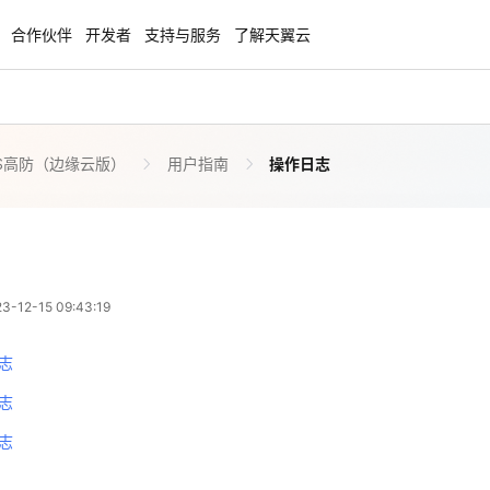
合作伙伴
开发者
支持与服务
了解天翼云
oS高防（边缘云版）
用户指南
操作日志
enClaw
聚力AI赋能 天翼云大模型专项
NEW
服务器专属“龙虾“套餐低至1.5折
大模型特惠专区·Token Plan 轻享包低至9
起
方案
天翼云信创专区
NEW
NEW
12-15 09:43:19
扬帆出海，通达全球！
“一云多芯、一云多态”,国产化软件全面适
国产操作系统及硬件芯片支持丰富
志
天翼云奖励推广计划
志
特惠，2核4G只要1.8折起！
加入成为云推官，推荐新用户注册下单得
志
奖励