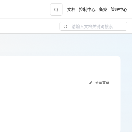
文档
控制中心
备案
管理中心
青云志云端助力计划
NEW
.9元
一站式科研助手，海外资源安全访问平台，助
力青年翼展宏图，平步青云
中小企业服务商合作专区
分享文章
配，
国家云助力中小企业腾飞，高额上云补贴重磅
上线
现金