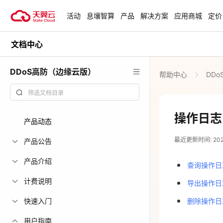
活动
息壤智算
产品
解决方案
应用商城
定价
文档中心
活动
热门活动
天翼云最新优惠活动，涵盖免费
DDoS高防（边缘云版）
帮助中心
DD
试用，产品折扣等，助您降本增
安全隔离版Op
效！
OpenClaw云
起
查看全部活动
操作日志
产品动态
企业出海解决
最近更新时间: 2023-
助力您的业务
产品公告
产品介绍
查询操作日
云上钜惠
计费说明
导出操作日
爆款云主机全场
快速入门
删除操作日
用户指南