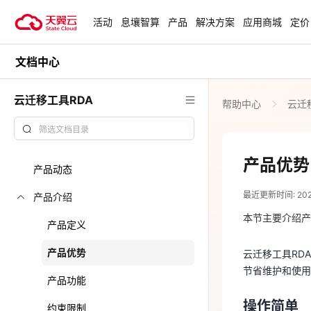
活动
息壤智算
产品
解决方案
应用商城
定价
文档中心
活动
热门活动
天翼云最新优惠活动，涵盖免费
云迁移工具RDA
帮助中心
云迁
试用，产品折扣等，助您降本增
安全隔离版Op
效！
OpenClaw云
起
查看全部活动
产品优势
产品动态
2024-01-08
企业出海解决
最近更新时间: 2024-
助力您的业务
产品介绍
云迁移工具RD
节省维护和使
本节主要介绍产
产品定义
云上钜惠
操作简单
产品优势
云迁移工具RD
爆款云主机全场
节省维护和使用
产品功能
支持一键部署
操作简单
约束限制