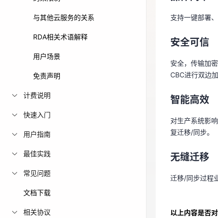
安全可信
免费活动
与其他云服务的关系
支持一键部署、
安全，传输加密
CBC进行双边
RDA相关术语解释
免费试用中心
安全可信
多款云产品免
用户场景
智能高效
安全，传输加密
CBC进行双边
免责声明
对生产系统影响
复迁移/同步。
计费说明
智能高效
快速入门
无缝迁移
对生产系统影响
复迁移/同步。
用户指南
迁移/同步过程
最佳实践
无缝迁移
常见问题
迁移/同步过程
文档下载
相关协议
以上内容是否对