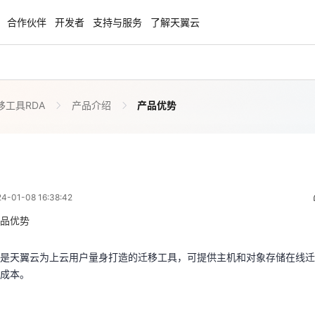
合作伙伴
开发者
支持与服务
了解天翼云
移工具RDA
产品介绍
产品优势
enClaw
聚力AI赋能 天翼云大模型专项
NEW
服务器专属“龙虾“套餐低至1.5折
大模型特惠专区·Token Plan 轻享包低至9
起
产品优势
 08:38:42
方案
天翼云信创专区
NEW
NEW
01-08 16:38:42
扬帆出海，通达全球！
“一云多芯、一云多态”,国产化软件全面适
A是天翼云为上云用户量身打造的迁移工具，可提供主机和对象存储在线
国产操作系统及硬件芯片支持丰富
用成本。
品优势
天翼云奖励推广计划
A是天翼云为上云用户量身打造的迁移工具，可提供主机和对象存储在线
特惠，2核4G只要1.8折起！
加入成为云推官，推荐新用户注册下单得
成本。
、图形化操作界面及常见问题一键修复。
奖励