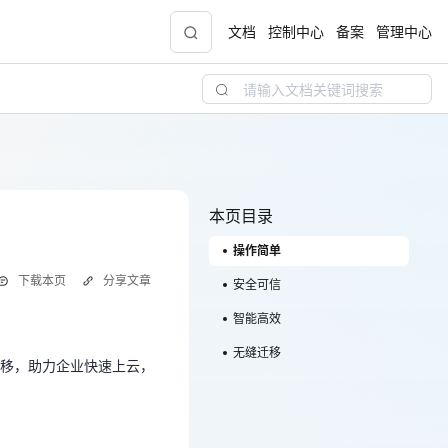
文档
控制中心
备案
管理中心
青云志云端助力计划
NEW
.9元
一站式科研助手，海外资源安全访问平台，助
力青年翼展宏图，平步青云
本页目录
操作简单
中小企业服务商合作专区
下载本页
分享文章
配，
国家云助力中小企业腾飞，高额上云补贴重磅
安全可信
迁移，助力企业快速上云，
上线
智能高效
无缝迁移
迁移，助力企业快速上云，
现金