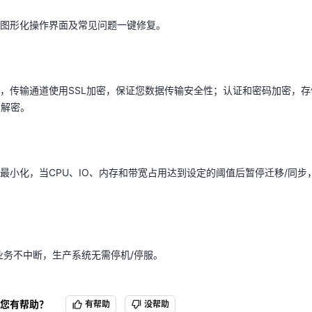
图形化操作界面及常见问题一键修复。
，传输通道使用SSL加密，保证您数据传输安全性；认证和密码加密，存储
加解密。
天翼云用户体验官
HOT
NEW
费试用，快来开启云上之旅
您的洞察，重塑科技边界
，传输通道使用SSL加密，保证您数据传输安全性；认证和密码加密，存储
加解密。
最小化，当CPU、IO、内存和带宽占用达到设定的阈值后暂停迁移/同
最小化，当CPU、IO、内存和带宽占用达到设定的阈值后暂停迁移/同
业务不中断，生产系统无需停机/停服。
业务不中断，生产系统无需停机/停服。
您有帮助？
有帮助
没帮助