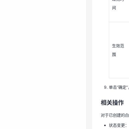
间
生效范
围
生效范
围
单击“确定
相关操作
对于已创建的
单击“确定
状态变更
相关操作
编辑：可根
删除：若不
对于已创建的白
状态变更：