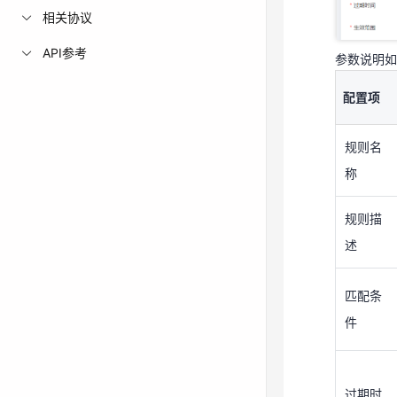
相关协议
配置项
API参考
参数说明如
规则名
称
配置项
规则描
规则名
述
称
匹配条
规则描
件
述
匹配条
过期时
件
间
过期时