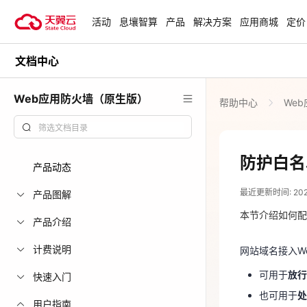
活动
息壤智算
产品
解决方案
应用商城
定价
文档中心
活动
热门活动
天翼云最新优惠活动，涵盖免费
Web应用防火墙（原生版）
帮助中心
We
试用，产品折扣等，助您降本增
安全隔离版Op
效！
OpenClaw云
起
查看全部活动
防护白名
产品动态
2025-04-14
企业出海解决
最近更新时间: 2025-
助力您的业务
产品图解
网站域名接入W
本节介绍如何配
可用于
放
产品介绍
也可用于
云上钜惠
计费说明
网站域名接入W
爆款云主机全场
可用于
放行
前提条件
快速入门
也可用于
处
用户指南