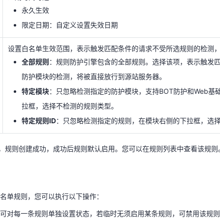
设置白名单生效范围，表示触发匹配条件的请求不受所选规则的检测
永久生效
全部规则
：规则防护引擎包含的全部规则。选择该项，表示触发
限定日期：自定义设置失效日期
防护模块的检测，将被直接放行到源站服务器。
特定模块
：只忽略检测指定的防护模块，支持BOT防护和Web基
设置白名单生效范围，表示触发匹配条件的请求不受所选规则的检测
拉框，选择不检测的规则类型。
全部规则
：规则防护引擎包含的全部规则。选择该项，表示触发
特定规则ID
：只忽略检测指定的规则，在模块右侧的下拉框，选择
防护模块的检测，将被直接放行到源站服务器。
特定模块
：只忽略检测指定的防护模块，支持BOT防护和Web基
”，规则创建成功，成功后规则默认启用。您可以在规则列表中查看该规则
拉框，选择不检测的规则类型。
特定规则ID
：只忽略检测指定的规则，在模块右侧的下拉框，选择
白名单规则，您可以执行以下操作：
”，规则创建成功，成功后规则默认启用。您可以在规则列表中查看该规则
：可对每一条规则单独设置状态，若临时无须启用某条规则，可禁用该规
据需要单击规则所在行的“编辑”，编辑防护规则的所有参数。
再使用某条规则，可对该规则进行“删除”。
名单规则，您可以执行以下操作：
可对每一条规则单独设置状态，若临时无须启用某条规则，可禁用该规则