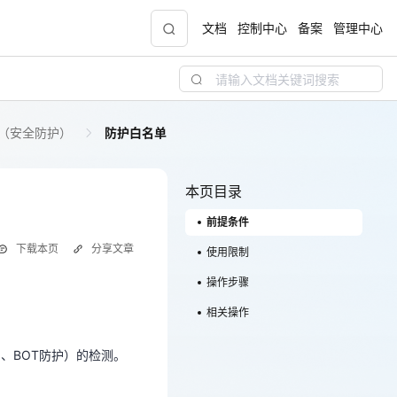
文档
控制中心
备案
管理中心
（安全防护）
防护白名单
青云志云端助力计划
NEW
.9元
一站式科研助手，海外资源安全访问平台，助
力青年翼展宏图，平步青云
本页目录
前提条件
中小企业服务商合作专区
下载本页
分享文章
配，
国家云助力中小企业腾飞，高额上云补贴重磅
使用限制
上线
操作步骤
、BOT防护）的检测。
。
相关操作
现金
、BOT防护）的检测。