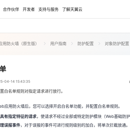
合作伙伴
开发者
支持与服务
了解天翼云
b应用防火墙（原生版）
用户指南
防护配置
对象防护配置
enClaw
聚力AI赋能 天翼云大模型专项
NEW
服务器专属“龙虾“套餐低至1.5折
大模型特惠专区·Token Plan 轻享包低至9
起
防护白名单
单
 07:43:35
方案
天翼云信创专区
NEW
NEW
04-14 15:43:35
扬帆出海，通达全球！
“一云多芯、一云多态”,国产化软件全面适
eb应用防火墙后，您可以选择开启白名单功能，并配置白名单规则。
国产操作系统及硬件芯片支持丰富
置白名单规则对指定请求进行放行。
行具有指定特征的请求
，使请求不经过全部或特定防护模块（Web基础防护
处理误报事件
，对于误报的事件可进行规则级别的加白，将单次拦截放通
天翼云奖励推广计划
eb应用防火墙后，您可以选择开启白名单功能，并配置白名单规则。
特惠，2核4G只要1.8折起！
加入成为云推官，推荐新用户注册下单得
具有指定特征的请求
，使请求不经过全部或特定防护模块（Web基础防护
奖励
理误报事件
，对于误报的事件可进行规则级别的加白，将单次拦截放通。