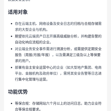
适用对象
存在云端主机、网络设备及安全日志的
归档与合规存储
需
求的大型企业与机构。
期望
依托云端资产日志开展
高级威胁分析
，并
构建告警的
自动化响应流程的企业
。
对云端业务安全事件需进行
溯源分析
，或
需提供定期安全
报告（周报/月报/年报）
，以及
需满足三级及以上等保要
求
的用户。
部署有
自主安全运营中心
的企业（如大型地产集团、电商
平台、金融机构及政府单位），需将其安全告警等日志
进
行集中化管理与运营
。
功能优势
等保合规：存储网站六个月以上的访问日志，助力企业符
合等保合规要求。