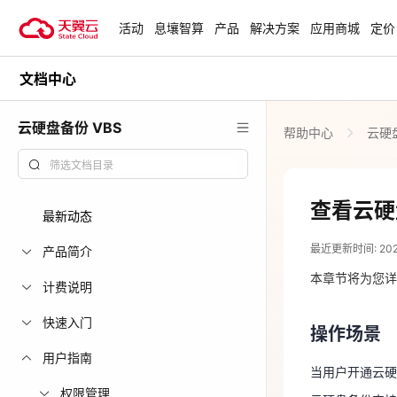
活动
息壤智算
产品
解决方案
应用商城
定价
文档中心
活动
热门活动
天翼云最新优惠活动，涵盖免费
云硬盘备份 VBS
帮助中心
云硬盘
试用，产品折扣等，助您降本增
安全隔离版Op
效！
OpenClaw云
起
查看全部活动
查看云硬
最新动态
2025-01-07
企业出海解决
最近更新时间: 2025-
助力您的业务
产品简介
操作场景
本章节将为您详
计费说明
当用户开通云
云上钜惠
快速入门
操作场景
云硬盘备份支
爆款云主机全场
用户指南
监控指标
当用户开通云硬
权限管理