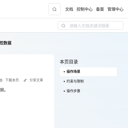
文档
控制中心
备案
管理中心
控数据
青云志云端助力计划
NEW
.9元
一站式科研助手，海外资源安全访问平台，助
力青年翼展宏图，平步青云
本页目录
操作场景
中小企业服务商合作专区
下载本页
分享文章
配，
国家云助力中小企业腾飞，高额上云补贴重磅
约束与限制
上线
据。
操作步骤
现金