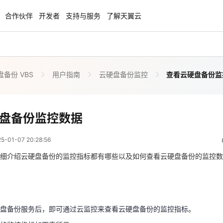
合作伙伴
开发者
支持与服务
了解天翼云
备份 VBS
用户指南
云硬盘备份监控
查看云硬盘备份监
enClaw
聚力AI赋能 天翼云大模型专项
NEW
服务器专属“龙虾“套餐低至1.5折
大模型特惠专区·Token Plan 轻享包低至9
起
查看云硬盘备份监控数据
盘备份监控数据
 12:28:56
方案
天翼云信创专区
NEW
NEW
01-07 20:28:56
扬帆出海，通达全球！
“一云多芯、一云多态”,国产化软件全面适
国产操作系统及硬件芯片支持丰富
细介绍云硬盘备份的监控指标都有哪些以及如何查看云硬盘备份的监控数
硬盘备份服务后，即可通过云监控来查看云硬盘备份的监控指标。
天翼云奖励推广计划
持的监控指标如下表所示：
特惠，2核4G只要1.8折起！
加入成为云推官，推荐新用户注册下单得
奖励
指标说明
测量对象
盘备份服务后，即可通过云监控来查看云硬盘备份的监控指标。