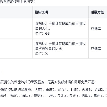
的监控指标如下表所示：
该指标用于统计存储库当前已用容
量的大小。
存储库
单位：GB
指标说明
测量对象
天翼云用户体验官
该指标用于统计存储库当前已用容
HOT
NEW
量占总容量的比率。
存储库
该指标用于统计存储库当前已用容
费试用，快来开启云上之旅
您的洞察，重塑科技边界
单位：%
量的大小。
存储库
单位：GB
制
该指标用于统计存储库当前已用容
量占总容量的比率。
存储库
翼云提供的性能监控的重要服务，无需安装额外插件即可免费开通。
单位：%
备份监控功能的资源池：华东1、重庆2、武汉4、上海7、内蒙6、芜湖2、
南京4、南京5、海口2、昆明2、广州6、华北2、华南2、佛山3、郴州2
制
翼云提供的性能监控的重要服务，无需安装额外插件即可免费开通。
备份监控功能的资源池：华东1、重庆2、武汉4、上海7、内蒙6、芜湖2、
中心。
南京4、南京5、海口2、昆明2、广州6、华北2、华南2、佛山3、郴州2
中心左上角的
，选择地域，此处我们选择华东1。