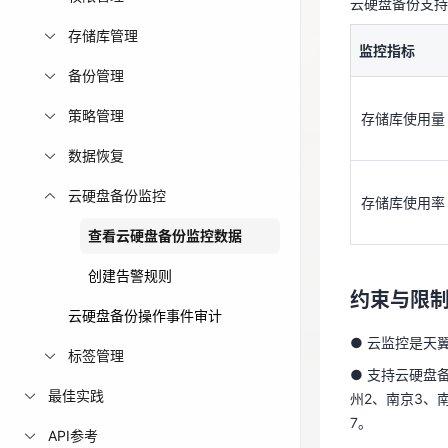
云硬盘备份支持
存储库使用量
免费活动
存储库管理
监控指标
备份管理
免费试用中心
存储库使用率
多款云产品免
策略管理
存储库使用量
数据恢复
约束与限
云硬盘备份监控
存储库使用率
● 云监控是天
查看云硬盘备份监控数据
● 支持云硬盘
州2、南京3、
创建告警规则
约束与限
7。
云硬盘备份操作事件审计
● 云监控是天
操作步骤
标签管理
● 支持云硬盘
登录控制
最佳实践
州2、南京3、
7。
单击控制
API参考