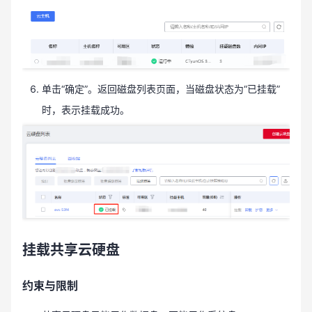
单击“确定”。返回磁盘列表页面，当磁盘状态为“已挂载”
时，表示挂载成功。
挂载共享云硬盘
约束与限制