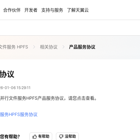
合作伙伴
开发者
支持与服务
了解天翼云
件服务 HPFS
相关协议
产品服务协议
enClaw
聚力AI赋能 天翼云大模型专项
NEW
服务器专属“龙虾“套餐低至1.5折
大模型特惠专区·Token Plan 轻享包低至9
起
产品服务协议
协议
 07:29:11
方案
天翼云信创专区
NEW
NEW
01-06 15:29:11
扬帆出海，通达全球！
“一云多芯、一云多态”,国产化软件全面适
服务HPFS服务协议
国产操作系统及硬件芯片支持丰富
并行文件服务HPFS产品服务协议，请您点击查看。
天翼云奖励推广计划
服务HPFS服务协议
特惠，2核4G只要1.8折起！
加入成为云推官，推荐新用户注册下单得
奖励
您有帮助？
有帮助
没帮助