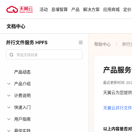
活动
息壤智算
产品
解决方案
应用商城
定价
文档中心
活动
热门活动
天翼云最新优惠活动，涵盖免费
并行文件服务 HPFS
帮助中心
并行文
试用，产品折扣等，助您降本增
安全隔离版Op
效！
OpenClaw云
起
查看全部活动
产品服务
产品动态
2026-01-06
企业出海解决
最近更新时间: 2026-
助力您的业务
产品介绍
天翼云并行文件
天翼云为您提供
计费说明
云上钜惠
快速入门
天翼云并行文件
爆款云主机全场
用户指南
以上内容是否对
最佳实践