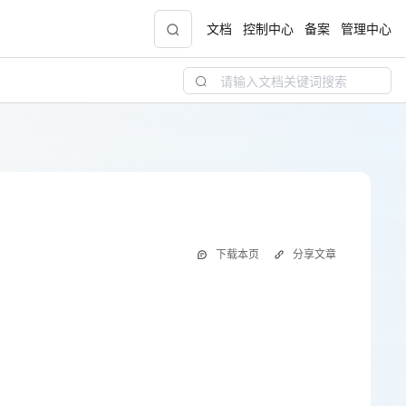
文档
控制中心
备案
管理中心
青云志云端助力计划
NEW
.9元
一站式科研助手，海外资源安全访问平台，助
力青年翼展宏图，平步青云
中小企业服务商合作专区
下载本页
分享文章
配，
国家云助力中小企业腾飞，高额上云补贴重磅
上线
现金