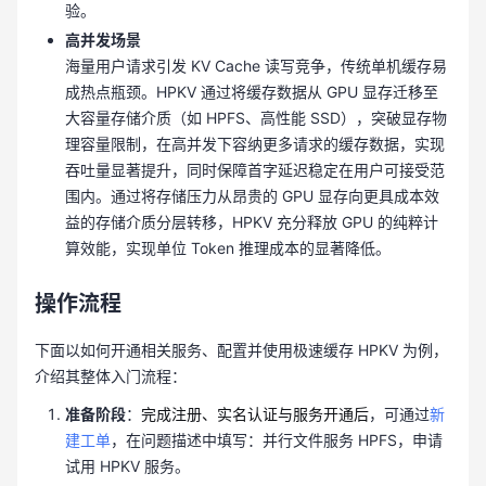
验。
高并发场景
海量用户请求引发 KV Cache 读写竞争，传统单机缓存易
成热点瓶颈。HPKV 通过将缓存数据从 GPU 显存迁移至
大容量存储介质（如 HPFS、高性能 SSD），突破显存物
理容量限制，在高并发下容纳更多请求的缓存数据，实现
吞吐量显著提升，同时保障首字延迟稳定在用户可接受范
围内。通过将存储压力从昂贵的 GPU 显存向更具成本效
益的存储介质分层转移，HPKV 充分释放 GPU 的纯粹计
算效能，实现单位 Token 推理成本的显著降低。
操作流程
下面以如何开通相关服务、配置并使用极速缓存 HPKV 为例，
介绍其整体入门流程：
准备阶段
：
完成注册、实名认证与服务开通后
，
可通过
新
建
工单
，在问题描述中填写：并行文件服务 HPFS，申请
试用 HPKV 服务
。