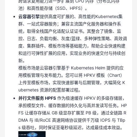
跨请求复用能力进一步扩展到 CPU 内存（分布式内存
池）和高性能存储（SSD、HPFS）。
云容器引擎
提供高度可扩展的、高性能的Kubernetes集
群、一站式容器服务；兼容主流国产化服务器和操作系
统，取得全栈国产化适配认证证书。其整合了镜像、监
控、日志、负载均衡、灰度/蓝绿、多种弹性策略、高效调
度、集群插件、模板市场等基础能力，帮助企业快速构建
和运行可弹性扩展的应用，实现业务的快速交付与持续创
新。
模板市场是云容器引擎基于 Kubernetes Helm 提供的应
用模板管理与发布能力。您可以将 HPKV 模板（Chart）
上传至模板市场，实现快速部署与后期管理，大幅简化 K
ubernetes 资源的配置部署过程。
并行文件服务 HPFS
作为极速缓存 HPKV 的多级存储层，
承担模型文件、缓存数据的持久化与高并发读写任务。HP
FS 让缓存存储从 GB 级显存扩展至 PB 级，通过全链路 R
DMA 与 IB/RoCE 高速网络协议提供千万级 IOPS 与 TBp
s 级吞吐，同时保证亚毫秒级延迟，达成最佳成本效益。