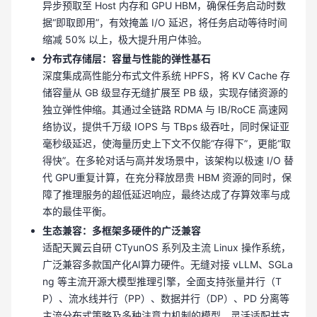
异步预取至 Host 内存和 GPU HBM，确保任务启动时数
据“即取即用”，有效掩盖 I/O 延迟，将任务启动等待时间
缩减 50% 以上，极大提升用户体验。
分布式存储层：容量与性能的弹性基石
深度集成高性能分布式文件系统 HPFS，将 KV Cache 存
储容量从 GB 级显存无缝扩展至 PB 级，实现存储资源的
独立弹性伸缩。其通过全链路 RDMA 与 IB/RoCE 高速网
络协议，提供千万级 IOPS 与 TBps 级吞吐，同时保证亚
毫秒级延迟，使海量历史上下文不仅能“存得下”，更能“取
得快”。在多轮对话与高并发场景中，该架构以极速 I/O 替
代 GPU重复计算，在充分释放昂贵 HBM 资源的同时，保
障了推理服务的超低延迟响应，最终达成了存算效率与成
本的最佳平衡。
生态兼容：多框架多硬件的广泛兼容
适配天翼云自研 CTyunOS 系列及主流 Linux 操作系统，
广泛兼容多款国产化AI算力硬件。无缝对接 vLLM、SGLa
ng 等主流开源大模型推理引擎，全面支持张量并行（T
P）、流水线并行（PP）、数据并行（DP）、PD 分离等
主流分布式策略及多种注意力机制的模型，灵活适配并支