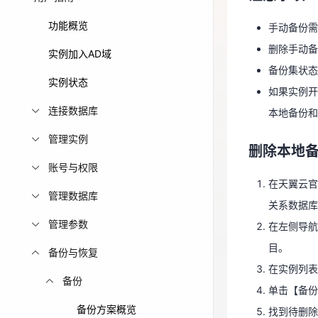
备份集状态
免费活动
功能概览
手动备份需
如果实例
删除手动备
实例加入AD域
免费试用中心
本地备份
备份集状态
多款云产品免
实例状态
如果实例开
删除本地
连接数据库
本地备份和
在天翼云官
管理实例
删除本地
关系数据库
账号与权限
在左侧导航
在天翼云官网
目。
管理数据库
关系数据库
在实例列
管理参数
在左侧导航
单击【备
目。
备份与恢复
找到待删
在实例列表
下发删除任
备份
单击【备份
不再显示
备份方案概览
找到待删除