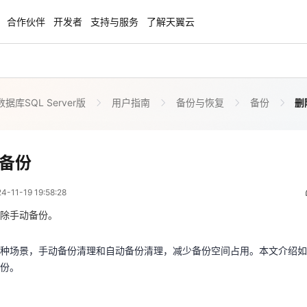
合作伙伴
开发者
支持与服务
了解天翼云
据库SQL Server版
用户指南
备份与恢复
备份
删
enClaw
聚力AI赋能 天翼云大模型专项
NEW
服务器专属“龙虾“套餐低至1.5折
大模型特惠专区·Token Plan 轻享包低至9
起
删除手动备份
备份
 11:58:28
方案
天翼云信创专区
NEW
NEW
11-19 19:58:28
扬帆出海，通达全球！
“一云多芯、一云多态”,国产化软件全面适
两种场景，手动备份清理和自动备份清理，减少备份空间占用。本文介绍
国产操作系统及硬件芯片支持丰富
备份。
除手动备份。
天翼云奖励推广计划
种场景，手动备份清理和自动备份清理，减少备份空间占用。本文介绍如
特惠，2核4G只要1.8折起！
加入成为云推官，推荐新用户注册下单得
份。
奖励
需要用户主动删除，否则会一直保存，直至用户实例注销。
备份返回成功，仅代表删除任务下发成功，不代表实际删除备份文件成功