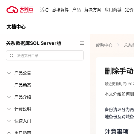
活动
息壤智算
产品
解决方案
应用商城
定价
文档中心
活动
热门活动
天翼云最新优惠活动，涵盖免费
关系数据库SQL Server版
帮助中心
关系数
试用，产品折扣等，助您降本增
安全隔离版Op
效！
OpenClaw云
起
查看全部活动
删除手动
产品公告
2024-11-19
企业出海解决
最近更新时间: 2024-
助力您的业务
产品动态
备份清理分为
地备份及跨域
本文介绍如何删
产品介绍
云上钜惠
注意事项
计费说明
备份清理分为两
爆款云主机全场
地备份及跨域备
快速入门
手动备份
注意事项
删除手动
用户指南