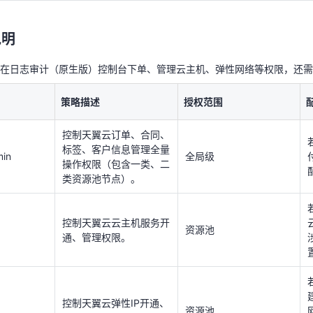
控制天翼云云主机服务开
资源池
通、管理权限。
说明
在日志审计（原生版）控制台下单、管理云主机、弹性网络等权限，还需
控制天翼云弹性IP开通、
资源池
新建、配置等管理权限。
策略描述
授权范围
控制天翼云订单、合同、
标签、客户信息管理全量
授权使用日志审计（原生版）
min
全局级
操作权限（包含一类、二
类资源池节点）。
考：
组和授权
控制天翼云云主机服务开
用户和登录
资源池
通、管理权限。
项目
并
基于企业项目完成授权
控制天翼云弹性IP开通、
资源池