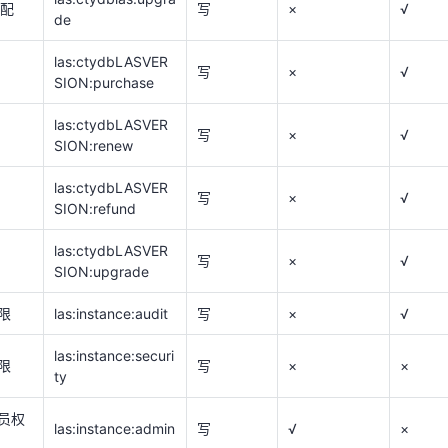
升配
写
×
√
de
las:ctydbLASVER
写
×
√
SION:upgrade
las:ctydbLASVER
写
×
√
SION:purchase
限
las:instance:audit
写
×
√
las:ctydbLASVER
las:instance:securi
写
×
√
限
写
×
×
SION:renew
ty
las:ctydbLASVER
员权
写
×
√
las:instance:admin
写
√
×
SION:refund
las:ctydbLASVER
写
×
√
说明
SION:upgrade
限
las:instance:audit
写
×
√
las:instance:securi
限
写
×
×
0及以上版本的日志审计实例支持下表中的三个权限。
ty
员权
las:instance:admin
写
√
×
定义
拥有的菜单