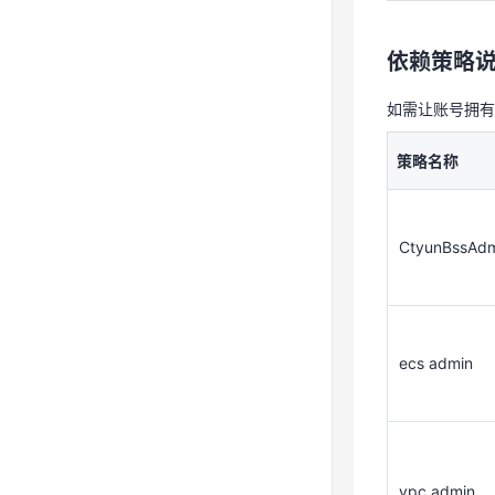
ecs admin
依赖策略
如需让账号拥有
vpc admin
策略名称
通过IAM
CtyunBssAd
详细操作请参
创建用户
ecs admin
创建IAM
创建企业
vpc admin