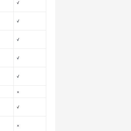
√
√
√
×
√
√
√
×
√
×
√
×