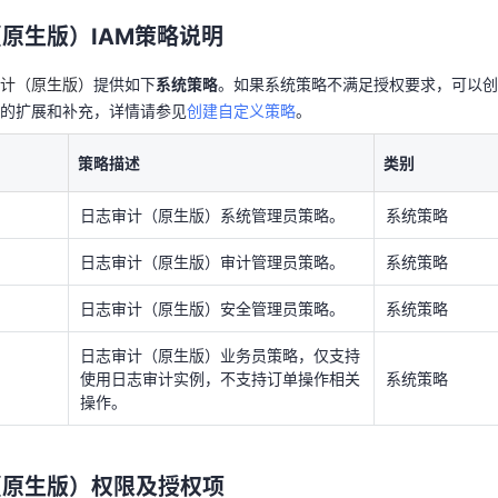
略的扩展和补充，详情请参见
创建自定义策略
。
原生版）IAM策略说明
策略描述
类别
计（原生版）
提供如下
系统策略
。如果系统策略不满足授权要求，可以创
日志审计（原生版）系统管理员策略。
系统策略
的扩展和补充，详情请参见
创建自定义策略
。
日志审计（原生版）审计管理员策略。
系统策略
策略描述
类别
日志审计（原生版）安全管理员策略。
系统策略
日志审计（原生版）系统管理员策略。
系统策略
日志审计（原生版）业务员策略，仅支持
使用日志审计实例，不支持订单操作相关
系统策略
日志审计（原生版）审计管理员策略。
系统策略
操作。
日志审计（原生版）安全管理员策略。
系统策略
（原生版）权限及授权项
日志审计（原生版）业务员策略，仅支持
使用日志审计实例，不支持订单操作相关
系统策略
作与授权项相对应，授权项列表说明如下：
操作。
或拒绝IAM用户某项操作。
权操作对应的权限三元组，创建自定义策略时，支持可视化JSON视图
（原生版）权限及授权项