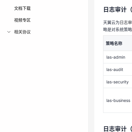
略是对系统策
文档下载
日志审计（
策略名称
视频专区
天翼云为
日志审
las-admin
略是对系统策略
相关协议
las-audit
策略名称
las-security
las-admin
las-business
las-audit
las-security
日志审计
las-business
策略支持的操
权限：允许
授权项：授
日志审计
置。