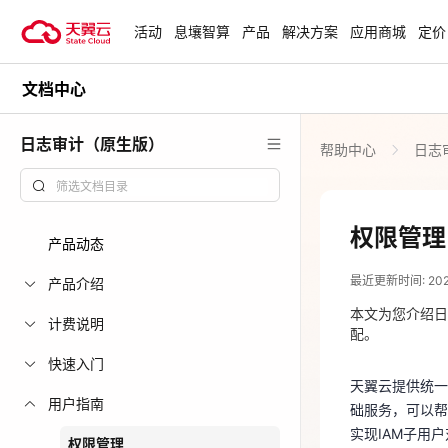
活动
息壤智算
产品
解决方案
应用商城
定价
文档中心
活动
热门活动
天翼云最新优惠活动，涵盖免费
日志审计（原生版）
帮助中心
日志
试用，产品折扣等，助您降本增
安全隔离版Op
效！
OpenClaw云
起
查看全部活动
权限管理
产品动态
2026-03-09
企业出海解决
最近更新时间: 2026-
助力您的业务
产品介绍
天翼云提供统一身份
础服务，可以帮
本文为您介绍日
计费说明
配。
实现IAM子用
云上钜惠
快速入门
默认情况下，天
爆款云主机全场
天翼云提供统一身份
并给用户组授权
用户指南
础服务，可以帮
日志审计（原
实现IAM子用
权限管理
可以创建企业