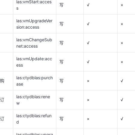
las:vmStart:acces
写
√
×
s
las:vmUpdate:acc
写
√
×
ess
las:vmUpgradeVer
写
√
×
las:ctydblas:purch
sion:access
订购
写
×
√
ase
las:vmChangeSub
写
√
×
las:ctydblas:rene
续订
写
×
√
net:access
w
las:vmUpdate:acc
las:ctydblas:refun
写
√
×
退订
写
×
√
ess
d
las:ctydblas:upgra
las:ctydblas:purch
升配
写
×
√
订购
写
×
√
de
ase
las:ctydbLASVER
las:ctydblas:rene
写
×
√
续订
写
×
√
SION:purchase
w
las:ctydbLASVER
写
×
√
las:ctydblas:refun
SION:renew
退订
写
×
√
d
las:ctydbLASVER
写
×
√
SION:refund
las:ctydblas:upgra