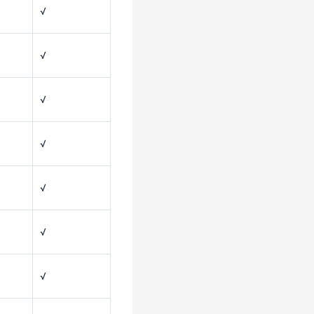
√
√
√
√
√
√
√
√
√
√
√
√
√
√
√