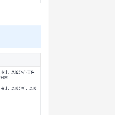
审计、风险分析-事件
作日志
志审计、风险分析、风险
需配置如下策略：
审计、风险分析-事件
作日志
配置说明
志审计、风险分析、风险
若子账号涉及开单、支
付、订单管理等操作，需
配置该策略。
若子账号涉及开通、管理