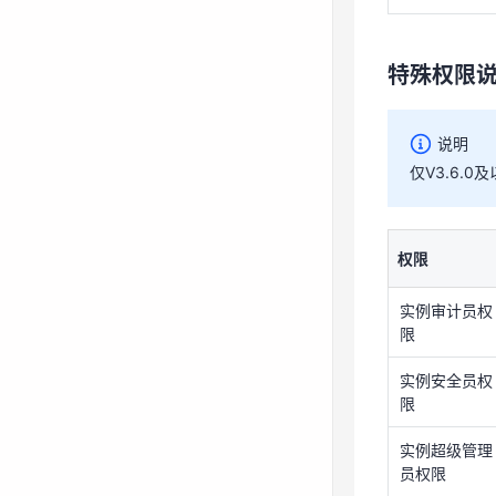
实例审计员权
限
特殊权限
实例安全员权
限
说明
实例超级管理
仅V3.6.
员权限
依赖策略
权限
如需让账号拥
实例审计员权
限
策略名称
实例安全员权
限
CtyunBssAd
实例超级管理
员权限