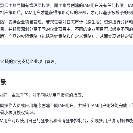
翼云主账号拥有管理员权限，而主账号创建的IAM用户没有任何权限。I
生版）产品的权限策略（包括系统策略和自定义策略），从而实现对特定
相应策略后，IAM用户才能获得策略对应的权限，才可以基于被授予的
版）支持企业项目管理，若您需要对日志审计（原生版）资源进行分组和
天翼云用户体验官
HOT
NEW
目，并将资源划分至不同的企业项目中，不同的企业项目可以绑定不同的
费试用，快来开启云上之旅
您的洞察，重塑科技边界
版）产品的权限策略（包括系统策略和自定义策略），从而实现对特定资
点”区域的实例支持企业项目管理。
场景
点”区域的实例支持企业项目管理。
面向同一主账号下，对不同IAM用户授权的场景：
场景
同操作人员或应用程序创建不同IAM用户，并授予IAM用户刚好能完成
行最小粒度授权管理。
面向同一主账号下，对不同IAM用户授权的场景：
AM用户可以使用自己的登录名和密码登录控制台，实现多用户协同操作
同操作人员或应用程序创建不同IAM用户，并授予IAM用户刚好能完成
最小粒度授权管理。
原生版）IAM策略说明
AM用户可以使用自己的登录名和密码登录控制台，实现多用户协同操作
审计（原生版）
提供如下
系统策略
。如果系统策略不满足授权要求，可以