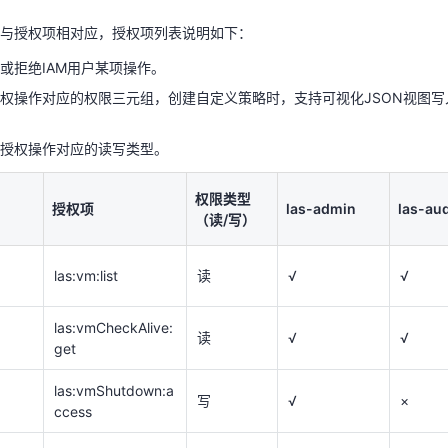
：授权操作对应的读写类型。
与授权项相对应，授权项列表说明如下：
权限类型
授权项
las-admin
las-au
或拒绝IAM用户某项操作。
（读/写）
权操作对应的权限三元组，创建自定义策略时，支持可视化JSON视图
las:vm:list
读
√
√
授权操作对应的读写类型。
las:vmCheckAlive:
读
√
√
get
权限类型
授权项
las-admin
las-aud
（读/写）
las:vmShutdown:a
写
√
×
ccess
las:vm:list
读
√
√
las:vmStart:acces
写
√
×
s
las:vmCheckAlive:
读
√
√
get
las:vmUpgradeVer
写
√
×
sion:access
las:vmShutdown:a
写
√
×
ccess
las:vmChangeSub
写
√
×
net:access