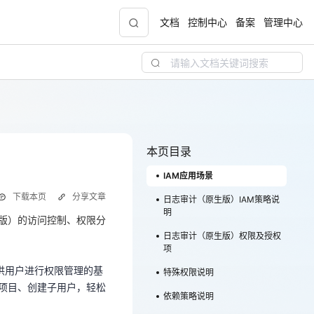
文档
控制中心
备案
管理中心
青云志云端助力计划
NEW
.9元
一站式科研助手，海外资源安全访问平台，助
力青年翼展宏图，平步青云
本页目录
IAM应用场景
中小企业服务商合作专区
下载本页
分享文章
配，
国家云助力中小企业腾飞，高额上云补贴重磅
日志审计（原生版）IAM策略说
，是提供用户进行权限管理的基
明
上线
业项目、创建子用户，轻松
生版）的访问控制、权限分
日志审计（原生版）权限及授权
项
AM用户需要加入用户组，
现金
，是提供用户进行权限管理的基
特殊权限说明
权限对云服务进行操作。
业项目、创建子用户，轻松
和管理，形成逻辑隔离，您
依赖策略说明
的用户组，并给用户组授予