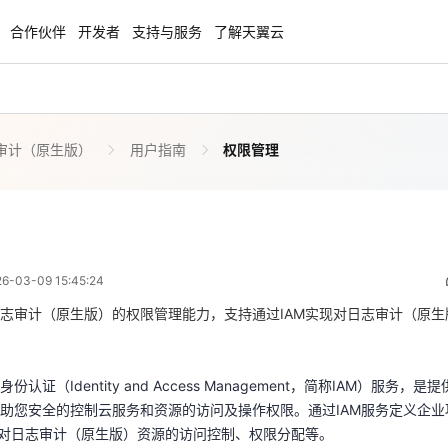
合作伙伴
开发者
支持与服务
了解天翼云
审计（原生版）
用户指南
权限管理
enClaw
聚力AI赋能 天翼云大模型专项
NEW
服务器专属“龙虾“套餐低至1.5折
大模型特惠专区·Token Plan 轻享包低至9
起
权限管理
 07:45:24
方案
天翼云信创专区
NEW
NEW
03-09 15:45:24
扬帆出海，通达全球！
“一云多芯、一云多态”,国产化软件全面适
认证（Identity and Access Management，简称IAM）服务
国产操作系统及硬件芯片支持丰富
助您安全的控制云服务和资源的访问及操作权限。通过IAM服务定义企
志审计（原生版）的权限管理能力，支持通过IAM实现对日志审计（原
户对日志审计（原生版）资源的访问控制、权限分配等。
天翼云奖励推广计划
翼云主账号拥有管理员权限，而主账号创建的IAM用户没有任何权限。I
特惠，2核4G只要1.8折起！
加入成为云推官，推荐新用户注册下单得
认证（Identity and Access Management，简称IAM）服务
相应策略后，IAM用户才能获得策略对应的权限，才可以基于被授予的
奖励
助您安全的控制云服务和资源的访问及操作权限。通过IAM服务定义企
生版）支持企业项目管理，若您需要对日志审计（原生版）资源进行分组
户对日志审计（原生版）资源的访问控制、权限分配等。
项目，并将资源划分至不同的企业项目中，不同的企业项目可以绑定不同