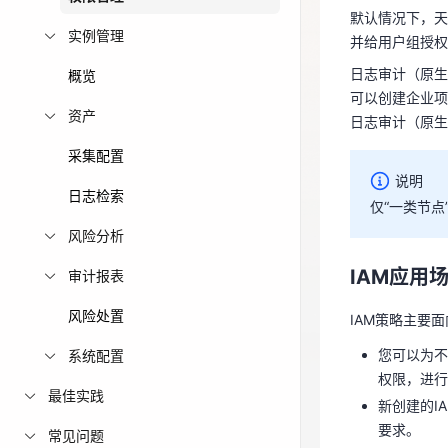
默认情况下，天
日志审计（原
免费活动
实例管理
并给用户组授权
日志审计（原生
概览
免费试用中心
说明
可以创建企业项
多款云产品免
资产
日志审计（原生
仅“一类节
采集配置
说明
IAM应用
日志检索
仅“一类节
风险分析
IAM策略主要
IAM应用
审计报表
您可以为不
权限，进
风险处置
IAM策略主要
新创建的I
要求。
您可以为不
系统配置
权限，进行
最佳实践
日志审计（
新创建的I
要求。
常见问题
天翼云为
日志