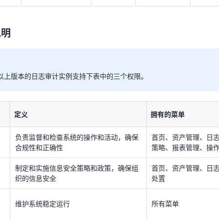
负责监督和检查系统的操作和活动，确保
首页、资产管理、日志
合规性和正确性
策略、报表管理、操
说明
制定和实施信息安全策略和政策，确保组
首页、资产管理、日
织的信息安全
处置
维护系统稳定运行
所有菜单
0及以上版本的日志审计实例支持下表中的三个权限。
说明
定义
拥有的菜单
有在日志审计（原生版）控制台下单、管理云主机、弹性网络等权限，还
负责监督和检查系统的操作和活动，确保
首页、资产管理、日志
合规性和正确性
策略、报表管理、操
策略描述
授权范围
制定和实施信息安全策略和政策，确保组
首页、资产管理、日
控制天翼云订单、合同、
织的信息安全
处置
标签、客户信息管理全量
min
全局级
操作权限（包含一类、二
类资源池节点）。
维护系统稳定运行
所有菜单