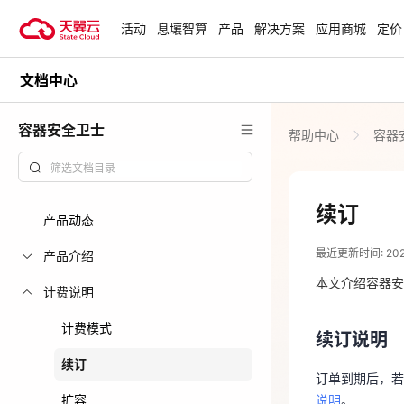
活动
息壤智算
产品
解决方案
应用商城
定价
文档中心
活动
热门活动
天翼云最新优惠活动，涵盖免费
容器安全卫士
帮助中心
容器
试用，产品折扣等，助您降本增
安全隔离版Op
效！
OpenClaw云
起
查看全部活动
续订
产品动态
2024-11-04
企业出海解决
最近更新时间: 2024-
助力您的业务
产品介绍
续订说明
本文介绍容器安
计费说明
订单到期后，
云上钜惠
计费模式
说明
。
续订说明
爆款云主机全场
续订
订单到期后，若
手动续订
扩容
说明
。