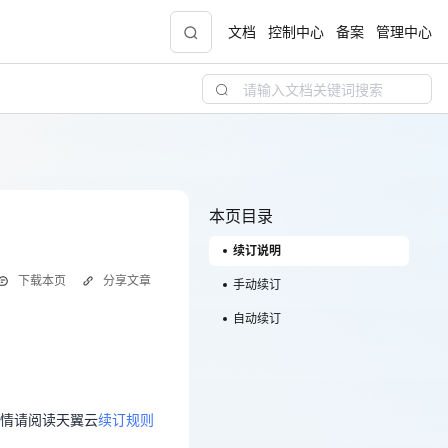
文档
控制中心
备案
管理中心
青云志云端助力计划
NEW
.9元
一站式科研助手，海外资源安全访问平台，助
力青年翼展宏图，平步青云
本页目录
续订说明
中小企业服务商合作专区
下载本页
分享文章
配，
国家云助力中小企业腾飞，高额上云补贴重磅
手动续订
上线
自动续订
详情请阅读天翼云
续订规则
现金
情请阅读天翼云
续订规则