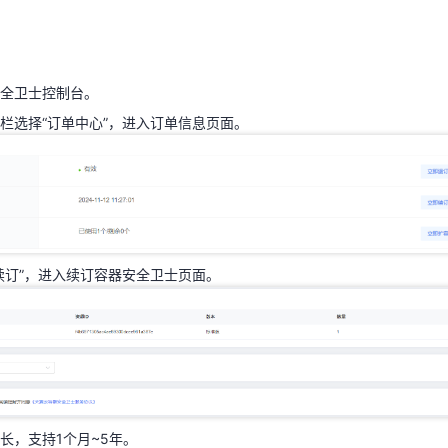
安全卫士控制台。
栏选择“订单中心”，进入订单信息页面。
天翼云用户体验官
HOT
NEW
全卫士控制台。
费试用，快来开启云上之旅
您的洞察，重塑科技边界
栏选择“订单中心”，进入订单信息页面。
续订”，进入续订容器安全卫士页面。
续订”，进入续订容器安全卫士页面。
长，支持1个月~5年。
云容器安全卫士服务协议》后，勾选“我已阅读理解并同意《天翼云容器
买”。
长，支持1个月~5年。