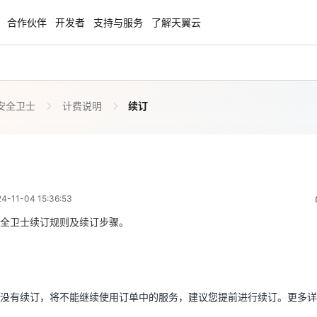
合作伙伴
开发者
支持与服务
了解天翼云
安全卫士
计费说明
续订
enClaw
聚力AI赋能 天翼云大模型专项
NEW
服务器专属“龙虾“套餐低至1.5折
大模型特惠专区·Token Plan 轻享包低至9
起
续订
 07:36:53
方案
天翼云信创专区
NEW
NEW
11-04 15:36:53
扬帆出海，通达全球！
“一云多芯、一云多态”,国产化软件全面适
国产操作系统及硬件芯片支持丰富
全卫士续订规则及续订步骤。
若没有续订，将不能继续使用订单中的服务，建议您提前进行续订。更多
天翼云奖励推广计划
特惠，2核4G只要1.8折起！
加入成为云推官，推荐新用户注册下单得
奖励
没有续订，将不能继续使用订单中的服务，建议您提前进行续订。更多详