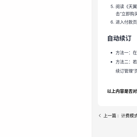
进入付款
阅读《天翼
击“立即购
自动续订
进入付款页
方法一：在
自动续订
方法二：若
续订管理”
方法一：在
方法二：若
续订管理”
以上内容是否对
上一篇 : 计费模