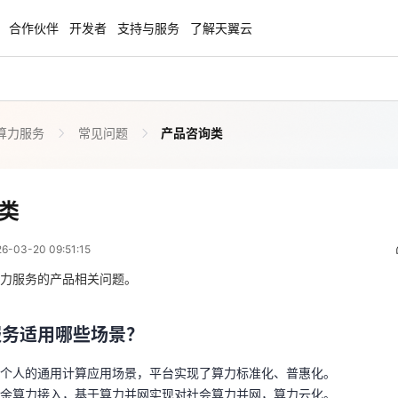
合作伙伴
开发者
支持与服务
了解天翼云
算力服务
常见问题
产品咨询类
enClaw
聚力AI赋能 天翼云大模型专项
NEW
服务器专属“龙虾“套餐低至1.5折
大模型特惠专区·Token Plan 轻享包低至9
起
产品咨询类
类
 01:51:15
方案
天翼云信创专区
NEW
NEW
03-20 09:51:15
扬帆出海，通达全球！
“一云多芯、一云多态”,国产化软件全面适
服务适用哪些场景？
国产操作系统及硬件芯片支持丰富
力服务的产品相关问题。
、个人的通用计算应用场景，平台实现了算力标准化、普惠化。
天翼云奖励推广计划
闲余算力接入，基于算力并网实现对社会算力并网，算力云化。
服务适用哪些场景？
特惠，2核4G只要1.8折起！
加入成为云推官，推荐新用户注册下单得
奖励
个人的通用计算应用场景，平台实现了算力标准化、普惠化。
公共算力服务？
余算力接入，基于算力并网实现对社会算力并网，算力云化。