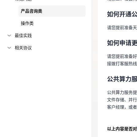
请您提前准备
免费活动
产品咨询类
如何开通
如何申请
操作类
免费试用中心
请您提前准备天
多款云产品免
请您提前准备
最佳实践
接拨打客服热
如何申请
相关协议
请您提前准备好
公共算力
接拨打客服热线
公共算力服务提
文件存储、并
公共算力
客户经理，或
公共算力服务提
文件存储、并行
客户经理，或者
以上内容是否对