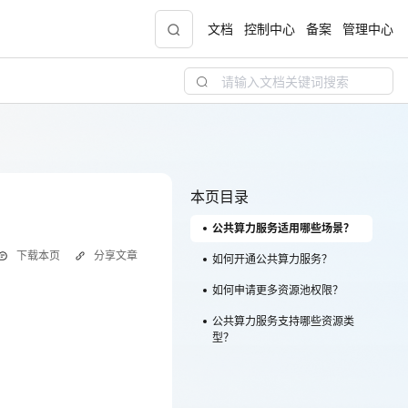
文档
控制中心
备案
管理中心
青云志云端助力计划
NEW
.9元
一站式科研助手，海外资源安全访问平台，助
力青年翼展宏图，平步青云
本页目录
公共算力服务适用哪些场景？
中小企业服务商合作专区
下载本页
分享文章
配，
国家云助力中小企业腾飞，高额上云补贴重磅
如何开通公共算力服务？
上线
如何申请更多资源池权限？
公共算力服务支持哪些资源类
型？
现金