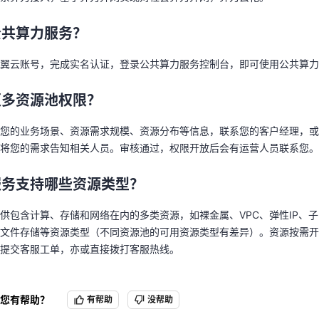
天翼云账号，完成实名认证，登录公共算力服务控制台，即可使用公共算
公共算力服务？
更多资源池权限？
天翼云用户体验官
HOT
NEW
翼云账号，完成实名认证，登录公共算力服务控制台，即可使用公共算力
费试用，快来开启云上之旅
您的洞察，重塑科技边界
好您的业务场景、资源需求规模、资源分布等信息，联系您的客户经理，
线将您的需求告知相关人员。审核通过，权限开放后会有运营人员联系您
更多资源池权限？
您的业务场景、资源需求规模、资源分布等信息，联系您的客户经理，或
服务支持哪些资源类型？
将您的需求告知相关人员。审核通过，权限开放后会有运营人员联系您。
供包含计算、存储和网络在内的多类资源，如裸金属、VPC、弹性IP、子网
行文件存储等资源类型（不同资源池的可用资源类型有差异）。资源按需
服务支持哪些资源类型？
者提交客服工单，亦或直接拨打客服热线。
供包含计算、存储和网络在内的多类资源，如裸金属、VPC、弹性IP、子网
文件存储等资源类型（不同资源池的可用资源类型有差异）。资源按需开
提交客服工单，亦或直接拨打客服热线。
您有帮助？
有帮助
没帮助