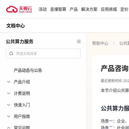
活动
息壤智算
产品
解决方案
应用商城
定价
文档中心
活动
热门活动
天翼云最新优惠活动，涵盖免费
公共算力服务
帮助中心
公共
试用，产品折扣等，助您降本增
安全隔离版Op
效！
OpenClaw云
起
查看全部活动
产品咨询
产品动态与公告
2026-03-20
企业出海解决
最近更新时间: 2026-
助力您的业务
产品介绍
公共算力
本节介绍公共算
计费说明
场景一：企业
云上钜惠
快速入门
场景二：社会
公共算力
爆款云主机全场
用户指南
场景一：企业、
如何开通
常见问题
场景二：社会闲