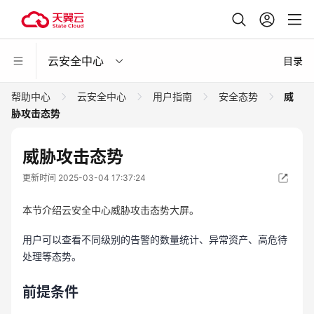
云安全中心
目录
帮助中心
云安全中心
用户指南
安全态势
威
胁攻击态势
威胁攻击态势
更新时间 2025-03-04 17:37:24
本节介绍云安全中心威胁攻击态势大屏。
用户可以查看不同级别的告警的数量统计、异常资产、高危待
处理等态势。
前提条件