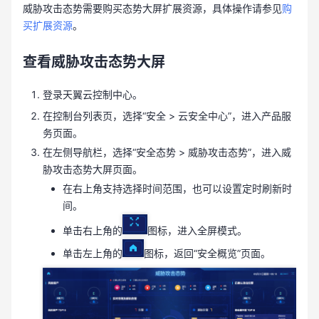
威胁攻击态势需要购买态势大屏扩展资源，具体操作请参见
购
买扩展资源
。
查看威胁攻击态势大屏
登录天翼云控制中心。
在控制台列表页，选择“安全 > 云安全中心”，进入产品服
务页面。
在左侧导航栏，选择“安全态势 > 威胁攻击态势”，进入威
胁攻击态势大屏页面。
在右上角支持选择时间范围，也可以设置定时刷新时
间。
单击右上角的
图标，进入全屏模式。
单击左上角的
图标，返回“安全概览”页面。