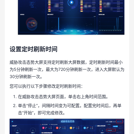
设置定时刷新时间
威胁攻击态势大屏支持定时刷新大屏数据，定时刷新时间最小
为5分钟刷新一次，最大为720分钟刷新一次，进入大屏默认为
30分钟刷新一次。
您可以执行以下步骤修改定时刷新时间：
在威胁攻击态势大屏页面，单击右上角时间范围。
单击“停止”，间隔时间变为可配置。配置完时间后，再单
击“开始”，即可完成修改。