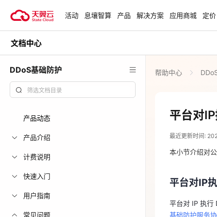
活动
息壤智算
产品
解决方案
应用商城
定价
文档中心
活动
热门活动
天翼云最新优惠活动，涵盖免费
DDoS基础防护
帮助中心
DDo
试用，产品折扣等，助您降本增
安全隔离版Op
效！
OpenClaw云
起
查看全部活动
平台对I
产品动态
2026-03-27
企业出海解决
最近更新时间: 2026-
助力您的业务
产品介绍
平台对IP
本小节介绍对公
计费说明
平台对 IP 执行
云上钜惠
快速入门
基础防护服务
平台对IP
爆款云主机全场
云公司网络或
用户指南
平台对 IP 执行
或者云公司与特
常见问题
基础防护服务协
等行为”包含DD