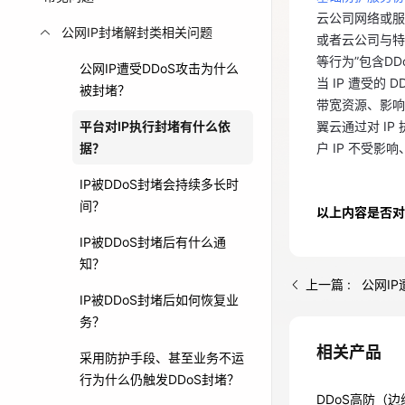
云公司网络或服
当 IP 遭受的
免费活动
公网IP封堵解封类相关问题
或者云公司与特
带宽资源、影响
等行为”包含DD
翼云通过对 I
公网IP遭受DDoS攻击为什么
免费试用中心
当 IP 遭受的
户 IP 不受影
被封堵？
多款云产品免
带宽资源、影响
平台对IP执行封堵有什么依
翼云通过对 I
据？
户 IP 不受影
IP被DDoS封堵会持续多长时
间？
以上内容是否对
IP被DDoS封堵后有什么通
知？
上一篇 : 公网I
IP被DDoS封堵后如何恢复业
务？
相关产品
采用防护手段、甚至业务不运
行为什么仍触发DDoS封堵？
DDoS高防（