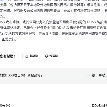
务器（包括但不限于本地及外地和国际的网络、服务器等）带来危害，或
 DDoS 攻击峰值，或其公网业务入向流量速率超出平台分配的 DDoS 防
定网络、服务器及云公司内部的通畅联系，云公司有权决定暂停或终止服务
整体网络稳定，已符合上述条款中 “因 DDoS 攻击给云厂商网络带来危害
oS。
P 执行封堵的方式暂停服务，屏蔽该IP流量，在保障资源池整体网络安全
天翼云用户体验官
HOT
NEW
 DDoS 攻击峰值，或其公网业务入向流量速率超出平台分配的 DDoS 防
响、正常运行。
费试用，快来开启云上之旅
您的洞察，重塑科技边界
整体网络稳定，已符合上述条款中 “因 DDoS 攻击给云厂商网络带来危害
P 执行封堵的方式暂停服务，屏蔽该IP流量，在保障资源池整体网络安全
响、正常运行。
您有帮助？
有帮助
没帮助
P遭受DDoS攻击为什么被封堵？
下一篇 : I
边缘云版）
DDoS高防