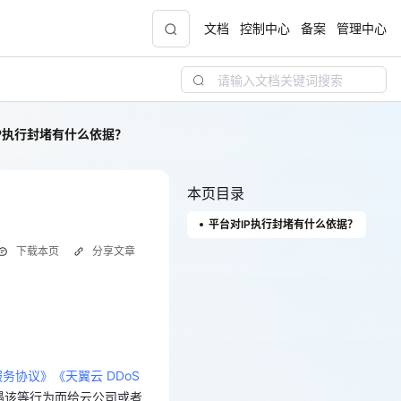
文档
控制中心
备案
管理中心
P执行封堵有什么依据？
青云志云端助力计划
NEW
.9元
一站式科研助手，海外资源安全访问平台，助
力青年翼展宏图，平步青云
本页目录
平台对IP执行封堵有什么依据？
中小企业服务商合作专区
下载本页
分享文章
配，
国家云助力中小企业腾飞，高额上云补贴重磅
上线
服务协议》
《天翼云 DDoS
遇该等行为而给云公司或者
现金
或影响云公司与国际互联网
服务协议》
《天翼云 DDoS
务”，其中前文已表明“该
遇该等行为而给云公司或者