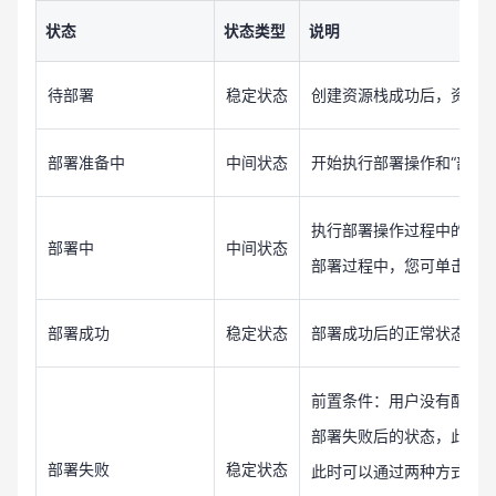
状态
状态类型
说明
待部署
稳定状态
创建资源栈成功后，资源栈
部署准备中
中间状态
开始执行部署操作和“部署
执行部署操作过程中的中间
部署中
中间状态
部署过程中，您可单击
取
部署成功
稳定状态
部署成功后的正常状态，
前置条件：用户没有配置“
部署失败后的状态，此时
部署失败
稳定状态
此时可以通过两种方式解