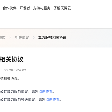
合作伙伴
开发者
支持与服务
了解天翼云
城市
相关协议
算力服务相关协议
enClaw
聚力AI赋能 天翼云大模型专项
NEW
服务器专属“龙虾“套餐低至1.5折
大模型特惠专区·Token Plan 轻享包低至9
起
算力服务相关协议
相关协议
 01:52:02
方案
天翼云信创专区
NEW
NEW
03-26 09:52:02
扬帆出海，通达全球！
“一云多芯、一云多态”,国产化软件全面适
供公共算力服务协议，请您
点击查看
。
国产操作系统及硬件芯片支持丰富
务相关协议。
供公共算力服务等级协议，请您
点击查看
。
天翼云奖励推广计划
公共算力服务协议，请您
点击查看
。
特惠，2核4G只要1.8折起！
加入成为云推官，推荐新用户注册下单得
公共算力服务等级协议，请您
点击查看
。
奖励