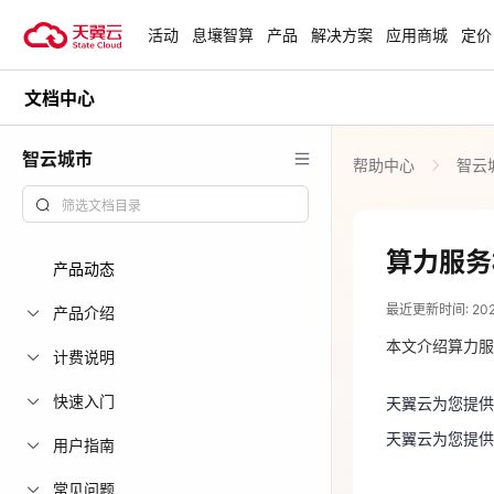
活动
息壤智算
产品
解决方案
应用商城
定价
文档中心
活动
热门活动
天翼云最新优惠活动，涵盖免费
智云城市
帮助中心
智云
试用，产品折扣等，助您降本增
安全隔离版Op
效！
OpenClaw云
起
查看全部活动
算力服务
产品动态
2026-03-26
企业出海解决
最近更新时间: 2026-
助力您的业务
产品介绍
天翼云为您提
本文介绍算力服
天翼云为您提
计费说明
云上钜惠
快速入门
天翼云为您提供
爆款云主机全场
天翼云为您提供
用户指南
常见问题