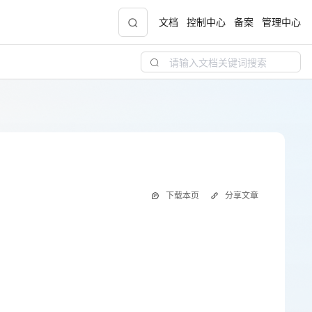
文档
控制中心
备案
管理中心
青云志云端助力计划
NEW
.9元
一站式科研助手，海外资源安全访问平台，助
力青年翼展宏图，平步青云
中小企业服务商合作专区
下载本页
分享文章
配，
国家云助力中小企业腾飞，高额上云补贴重磅
上线
现金