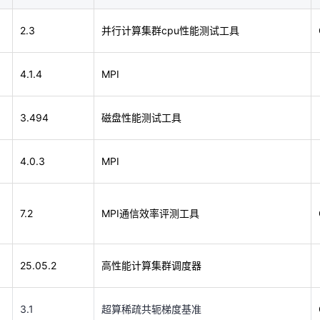
4.1.4
MPI
2.3
并行计算集群cpu性能测试工具
天翼云用户体验官
HOT
NEW
3.494
磁盘性能测试工具
4.1.4
MPI
费试用，快来开启云上之旅
您的洞察，重塑科技边界
4.0.3
MPI
3.494
磁盘性能测试工具
7.2
MPI通信效率评测工具
4.0.3
MPI
25.05.2
高性能计算集群调度器
7.2
MPI通信效率评测工具
3.1
超算稀疏共轭梯度基准
25.05.2
高性能计算集群调度器
5.0.3
HPC并行进程管理标准
3.1
超算稀疏共轭梯度基准
1.14.1
高性能通信框架