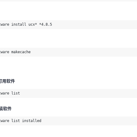
tware install ucx* *4.8.5
tware install ucx* *4.8.5
tware makecache
tware makecache
有可用软件
tware list
有可用软件
安装软件
tware list
tware list installed
安装软件
tware list installed
tware list *ucx*