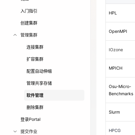
免费活动
OpenMPI
入门指引
HPL
创建集群
免费试用中心
IOzone
OpenMPI
多款云产品免
管理集群
MPICH
连接集群
IOzone
扩容集群
Osu-Micro-
MPICH
配置自动伸缩
Benchmarks
管理共享存储
Osu-Micro-
Slurm
Benchmarks
软件管理
删除集群
HPCG
Slurm
登录Portal
PMIx
HPCG
提交作业
UCX