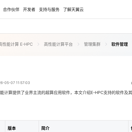
合作伙伴
开发者
支持与服务
了解天翼云
性能计算 E-HPC
高性能计算平台
管理集群
软件管理
enClaw
聚力AI赋能 天翼云大模型专项
NEW
服务器专属“龙虾“套餐低至1.5折
大模型特惠专区·Token Plan 轻享包低至9
起
软件管理
 03:57:03
方案
天翼云信创专区
NEW
NEW
05-07 11:57:03
扬帆出海，通达全球！
“一云多芯、一云多态”,国产化软件全面适
国产操作系统及硬件芯片支持丰富
能计算提供了业界主流的超算应用软件，本文介绍E-HPC支持的软件及
天翼云奖励推广计划
版本
简介
特惠，2核4G只要1.8折起！
加入成为云推官，推荐新用户注册下单得
奖励
2.3
并行计算集群cpu性能测试工具
版本
简介