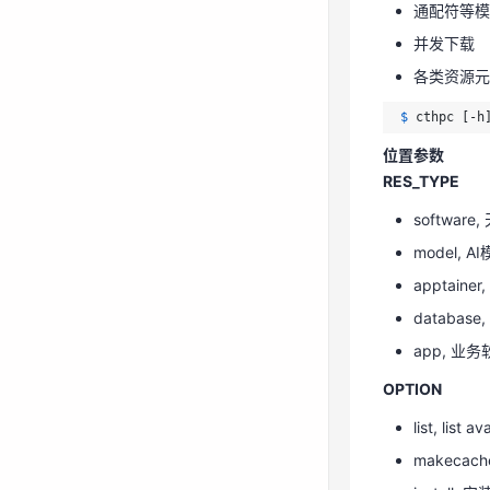
通配符等模糊处理,
$ 
cthpc [-h
并发下载
位置参数
各类资源元
RES_TYPE
softwar
$ 
cthpc [-h
model, 
位置参数
RES_TYPE
apptaine
databas
softwar
app, 业务
model, A
OPTION
apptaine
databas
list, lis
app, 业务
makecac
OPTION
install, 安
命名参数
list, lis
makecac
PARAMS
以model为例,