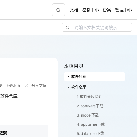
文档
控制中心
备案
管理中心
青云志云端助力计划
NEW
.9元
一站式科研助手，海外资源安全访问平台，助
力青年翼展宏图，平步青云
本页目录
软件列表
中小企业服务商合作专区
下载本页
分享文章
配，
国家云助力中小企业腾飞，高额上云补贴重磅
软件仓库
上线
其软件仓库。
1. 软件仓库简介
2. software下载
依赖
3. model下载
现金
4. apptainer下载
OpenMPI 4.1.4
依赖
5. database下载