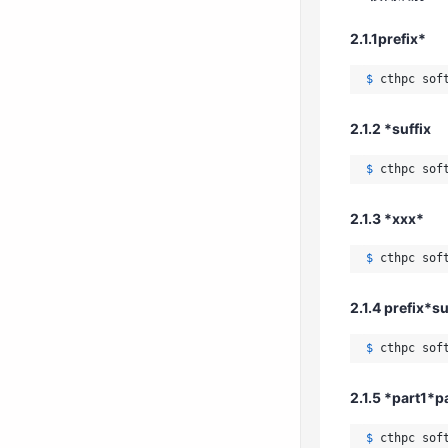
$ 
cthpc sof
2.1.1prefix*
2.1.2 *suffix
$ 
cthpc sof
$ 
cthpc sof
2.1.2 *suffix
2.1.3 *xxx*
$ 
cthpc sof
$ 
cthpc sof
2.1.3 *xxx*
2.1.4 prefix*su
$ 
cthpc sof
$ 
cthpc sof
2.1.4 prefix*su
2.1.5 *part1*p
$ 
cthpc sof
$ 
cthpc sof
2.1.5 *part1*p
2.1.6 组合
$ 
cthpc sof