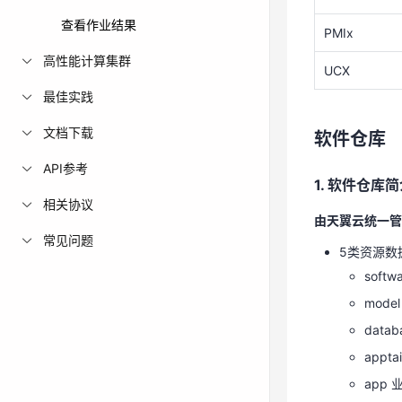
查看作业结果
PMIx
软件仓库
高性能计算集群
UCX
最佳实践
1. 软件仓库
文档下载
由天翼云统一管
软件仓库
5类资源数
API参考
1. 软件仓库
sof
相关协议
mode
由天翼云统一管
常见问题
dat
5类资源数
appt
sof
app
mode
通配符等模糊处理
data
并发下载
appt
各类资源
app