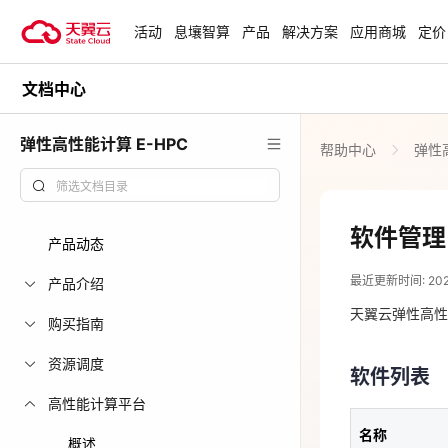
活动
息壤智算
产品
解决方案
应用商城
定价
文档中心
活动
热门活动
天翼云最新优惠活动，涵盖免费
弹性高性能计算 E-HPC
帮助中心
弹性高
试用，产品折扣等，助您降本增
安全隔离版Op
效！
OpenClaw云
起
查看全部活动
软件管理
产品动态
2026-05-07
企业出海解决
最近更新时间: 2026-
助力您的业务
产品介绍
软件列表
天翼云弹性高性
购买指南
云上钜惠
名称
资源调度
软件列表
爆款云主机全场
高性能计算平台
HPL
名称
概述