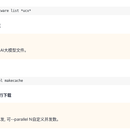
载
tware list *ucx*
载
k等AI大模型文件。
k等AI大模型文件。
el makecache
el makecache
并行下载
并行下载
, 可--parallel N自定义并发数。
, 可--parallel N自定义并发数。