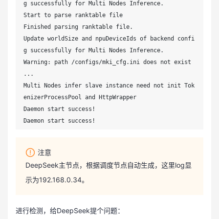
g successfully for Multi Nodes Inference.

Start to parse ranktable file

Finished parsing ranktable file.

Update worldSize and npuDeviceIds of backend confi
g successfully for Multi Nodes Inference.

Warning: path /configs/mki_cfg.ini does not exist

...

Multi Nodes infer slave instance need not init Tok
enizerProcessPool and HttpWrapper

Daemon start success!

Daemon start success!
注意
DeepSeek主节点，根据调度节点自动生成，这里log显
示为192.168.0.34。
进行检测，给DeepSeek提个问题：