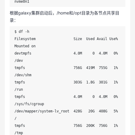
nvme0n1
根据galaxy集群启动后，/home和/opt目录为各节点共享目
录：
$ df -h

Filesystem                  Size  Used Avail Use% 
Mounted on

devtmpfs                    4.0M     0  4.0M   0% 
/dev

tmpfs                       756G  419M  755G   1% 
/dev/shm

tmpfs                       303G  1.8G  301G   1% 
/run

tmpfs                       4.0M     0  4.0M   0% 
/sys/fs/cgroup

/dev/mapper/system-lv_root  428G   20G  408G   5% 
/

tmpfs                       756G  200K  756G   1% 
/tmp
