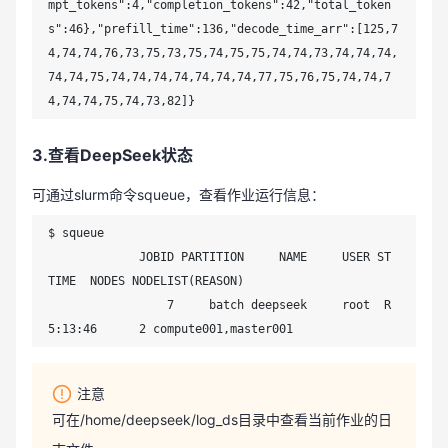
mpt_tokens":4,"completion_tokens":42,"total_token
s":46},"prefill_time":136,"decode_time_arr":[125,7
4,74,74,76,73,75,73,75,74,75,75,74,74,73,74,74,74,
74,74,75,74,74,74,74,74,74,74,77,75,76,75,74,74,7
4,74,74,75,74,73,82]}
3.查看DeepSeek状态
可通过slurm命令squeue，查看作业运行信息：
$ squeue

             JOBID PARTITION     NAME     USER ST       
TIME  NODES NODELIST(REASON)

                 7     batch deepseek     root  R    
5:13:46      2 compute001,master001
注意
可在/home/deepseek/log_ds目录中查看当前作业的日