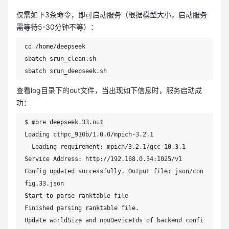
仅需如下3条命令，即可启动服务（根据模型大小，启动服务
需等待5-30分钟不等）：
cd /home/deepseek

sbatch srun_clean.sh

sbatch srun_deepseek.sh 
查看log目录下的out文件，当出现如下信息时，服务启动成
功：
$ more deepseek.33.out 

Loading cthpc_910b/1.0.0/mpich-3.2.1

  Loading requirement: mpich/3.2.1/gcc-10.3.1

Service Address: http://192.168.0.34:1025/v1

Config updated successfully. Output file: json/con
fig.33.json

Start to parse ranktable file

Finished parsing ranktable file.

Update worldSize and npuDeviceIds of backend confi