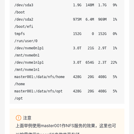
/dev/sda3                   1.9G  148M  1.7G   9% 
/boot

/dev/sda2                   975M  6.4M  969M   1% 
/boot/efi

tmpfs                       152G     0  152G   0% 
/run/user/0

/dev/nvme0n1p1              3.0T   21G  2.9T   1% 
/mnt/nvme0n1

/dev/nvme1n1p1              3.0T  654G  2.3T  22% 
/mnt/nvme1n1

master001:/data/nfs/home    428G   20G  408G   5% 
/home

master001:/data/nfs/opt     428G   20G  408G   5% 
/opt
注意
上面举例使用master001作NFS服务的效果，这里也可