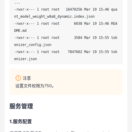
...

-rwxr-x--- 1 root root   16470256 Mar 19 15:46 qua
nt_model_weight_w8a8_dynamic.index.json

-rwxr-x--- 1 root root       6038 Mar 19 15:46 REA
DME.md

-rwxr-x--- 1 root root       3584 Mar 19 15:55 tok
enizer_config.json

-rwxr-x--- 1 root root    7847602 Mar 19 15:55 tok
enizer.json
注意
设置文件权限为750。
服务管理
1.服务配置