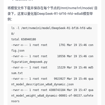
将模型文件下载并保存在每个节点的/mnt/nvme1n1/model/ 目
录下，这里以量化版DeepSeek-R1-bf16-hfd-w8a8模型举
例：
ls -l /mnt/nvme1n1/model/DeepSeek-R1-bf16-hfd-w8a
8/

total 658940180

-rwxr-x--- 1 root root       1791 Mar 19 15:46 con
fig.json

-rwxr-x--- 1 root root      10556 Mar 19 15:46 con
figuration_deepseek.py

-rwxr-x--- 1 root root      15229 Mar 19 15:46 md5
sum.txt

-rwxr-x--- 1 root root    9923927 Mar 19 15:46 qua
nt_model_description_w8a8_dynamic.json

-rwxr-x--- 1 root root 4300743184 Mar 19 15:47 qua
nt_model_weight_w8a8_dynamic-00001-of-00157.safete
nsors
