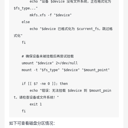
        echo "设备 $device 没有文件系统，正在格式化为 
$fs_type..."

        mkfs.xfs -f "$device"

    else

        echo "$device 已格式化为 $current_fs，跳过格
式化"

    fi

    # 确保设备未被挂载后再尝试挂载

    umount "$device" 2>/dev/null

    mount -t "$fs_type" "$device" "$mount_point"

    if [[ $? -ne 0 ]]; then

        echo "错误：无法挂载 $device 到 $mount_poin
t，请检查设备或文件系统！"

        exit 1

    fi

如下可查看磁盘分区情况：
    echo "$device 已成功挂载到 $mount_point"
