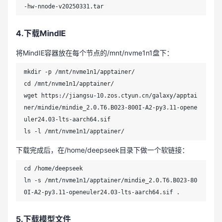
-hw-nnode-v20250331.tar
4.下载MindIE
将MindIE容器放在每个节点的/mnt/nvme1n1盘下：
mkdir -p /mnt/nvme1n1/apptainer/

cd /mnt/nvme1n1/apptainer/

wget https://jiangsu-10.zos.ctyun.cn/galaxy/apptai
ner/mindie/mindie_2.0.T6.B023-800I-A2-py3.11-opene
uler24.03-lts-aarch64.sif

ls -l /mnt/nvme1n1/apptainer/
下载完成后，在/home/deepseek目录下做一个软链接：
cd /home/deepseek

ln -s /mnt/nvme1n1/apptainer/mindie_2.0.T6.B023-80
0I-A2-py3.11-openeuler24.03-lts-aarch64.sif .
5.下载模型文件