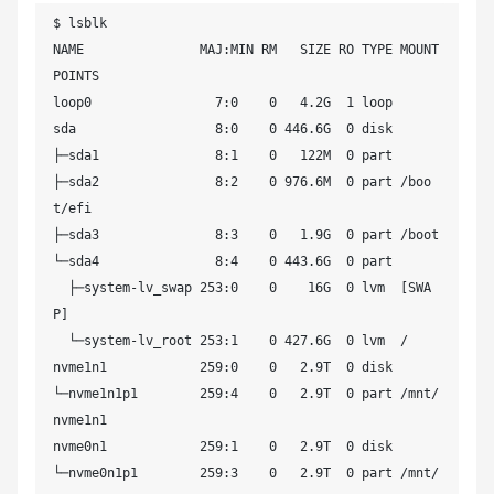
$ lsblk

    # 获取 UUID 并更新 /etc/fstab，避免重复添加

NAME               MAJ:MIN RM   SIZE RO TYPE MOUNT
    uuid=$(blkid -s UUID -o value "$device")

POINTS

    if ! grep -q "$uuid" /etc/fstab; then

loop0                7:0    0   4.2G  1 loop 

        echo "UUID=$uuid  $mount_point  $fs_type  
sda                  8:0    0 446.6G  0 disk 

defaults  0 0" >> /etc/fstab

├─sda1               8:1    0   122M  0 part 

        echo "$device (UUID=$uuid) 已添加到 /etc/fs
├─sda2               8:2    0 976.6M  0 part /boo
tab"

t/efi

    else

├─sda3               8:3    0   1.9G  0 part /boot

        echo "$device 已存在于 /etc/fstab，无需添加"

└─sda4               8:4    0 443.6G  0 part 

    fi

  ├─system-lv_swap 253:0    0    16G  0 lvm  [SWA
P]

done

  └─system-lv_root 253:1    0 427.6G  0 lvm  /

nvme1n1            259:0    0   2.9T  0 disk 

echo "所有磁盘已成功挂载并配置为开机自动挂载！"
└─nvme1n1p1        259:4    0   2.9T  0 part /mnt/
nvme1n1

nvme0n1            259:1    0   2.9T  0 disk 

└─nvme0n1p1        259:3    0   2.9T  0 part /mnt/