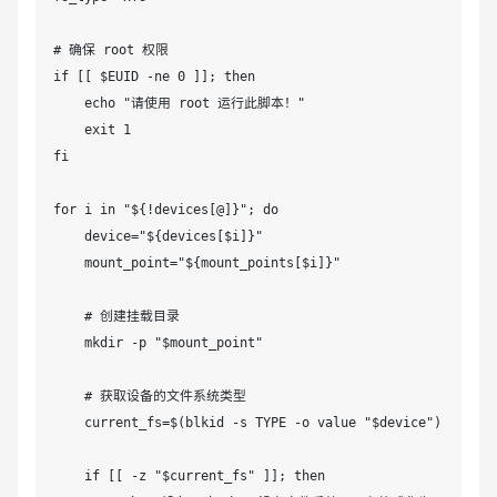
# 确保 root 权限

if [[ $EUID -ne 0 ]]; then

    echo "请使用 root 运行此脚本！"

    exit 1

fi

for i in "${!devices[@]}"; do

    device="${devices[$i]}"

    mount_point="${mount_points[$i]}"

    # 创建挂载目录

    mkdir -p "$mount_point"

    # 获取设备的文件系统类型

    current_fs=$(blkid -s TYPE -o value "$device")

    if [[ -z "$current_fs" ]]; then
