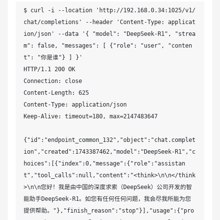
$ curl -i --location 'http://192.168.0.34:1025/v1/
chat/completions' --header 'Content-Type: applicat
ion/json' --data '{ "model": "DeepSeek-R1", "strea
m": false, "messages": [ {"role": "user", "conten
t": "你是谁"} ] }'

HTTP/1.1 200 OK

Connection: close

Content-Length: 625

Content-Type: application/json

Keep-Alive: timeout=180, max=2147483647

{"id":"endpoint_common_132","object":"chat.complet
ion","created":1743387462,"model":"DeepSeek-R1","c
hoices":[{"index":0,"message":{"role":"assistan
t","tool_calls":null,"content":"<think>\n\n</think
>\n\n您好！我是由中国的深度求索（DeepSeek）公司开发的智
能助手DeepSeek-R1。如您有任何任何问题，我会尽我所能为您
提供帮助。"},"finish_reason":"stop"}],"usage":{"pro