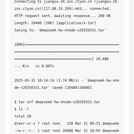
Connecting to jiangsu-10.zos.ctyun.cn (jiangsu-10.
zos.ctyun.cn)|117.88.33.209|:443... connected.

HTTP request sent, awaiting response... 200 OK

Length: 20480 (20K) [application/x-tar]

Saving to: 'deepseek-hw-nnode-v20250331.tar'

100%[=============================================
==================================================
====================================>] 20,480      
--.-K/s   in 0.007s  

2025-03-31 10:14:14 (2.74 MB/s) - 'deepseek-hw-nno
de-v20250331.tar' saved [20480/20480]

$ tar xvf deepseek-hw-nnode-v20250331.tar 

$ ls -l

total 20

drwxr-xr-x 7 root root   238 Mar 31 09:51 deepseek

-rw-r--r-- 1 root root 20480 Mar 31 10:05 deepseek