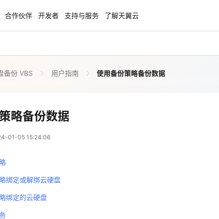
合作伙伴
开发者
支持与服务
了解天翼云
备份 VBS
用户指南
使用备份策略备份数据
enClaw
聚力AI赋能 天翼云大模型专项
NEW
服务器专属“龙虾“套餐低至1.5折
大模型特惠专区·Token Plan 轻享包低至9
起
策略备份数据
方案
天翼云信创专区
NEW
NEW
01-05 15:24:06
扬帆出海，通达全球！
“一云多芯、一云多态”,国产化软件全面适
国产操作系统及硬件芯片支持丰富
略
天翼云奖励推广计划
略绑定或解绑云硬盘
特惠，2核4G只要1.8折起！
加入成为云推官，推荐新用户注册下单得
略绑定的云硬盘
奖励
务