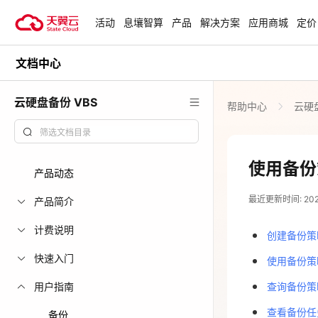
活动
息壤智算
产品
解决方案
应用商城
定价
文档中心
活动
热门活动
天翼云最新优惠活动，涵盖免费
云硬盘备份 VBS
帮助中心
云硬盘
试用，产品折扣等，助您降本增
安全隔离版Op
效！
OpenClaw云
起
查看全部活动
使用备份
产品动态
企业出海解决
最近更新时间: 2024-
助力您的业务
产品简介
计费说明
创建备份策
云上钜惠
快速入门
使用备份策
爆款云主机全场
用户指南
查询备份策
查看备份任
备份