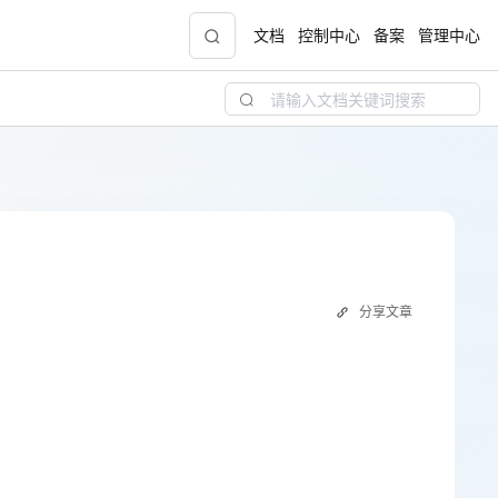
文档
控制中心
备案
管理中心
青云志云端助力计划
NEW
.9元
一站式科研助手，海外资源安全访问平台，助
力青年翼展宏图，平步青云
中小企业服务商合作专区
分享文章
配，
国家云助力中小企业腾飞，高额上云补贴重磅
上线
现金