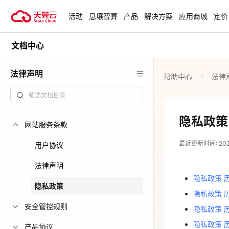
活动
息壤智算
产品
解决方案
应用商城
定价
文档中心
活动
热门活动
天翼云最新优惠活动，涵盖免费
法律声明
帮助中心
法律
试用，产品折扣等，助您降本增
安全隔离版Op
效！
OpenClaw云
起
查看全部活动
隐私政策
网站服务条款
2023-11-16
企业出海解决
最近更新时间: 2023-
助力您的业务
用户协议
隐私政策 
法律声明
隐私政策 
隐私政策 历
云上钜惠
隐私政策 
隐私政策
隐私政策 
爆款云主机全场
隐私政策 
安全管控规则
隐私政策 历
隐私政策 
隐私政策 历
产品协议