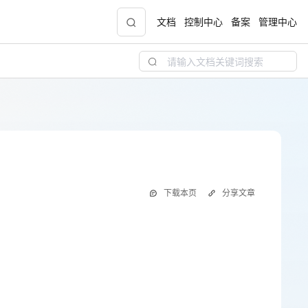
文档
控制中心
备案
管理中心
青云志云端助力计划
NEW
.9元
一站式科研助手，海外资源安全访问平台，助
力青年翼展宏图，平步青云
中小企业服务商合作专区
下载本页
分享文章
配，
国家云助力中小企业腾飞，高额上云补贴重磅
上线
现金