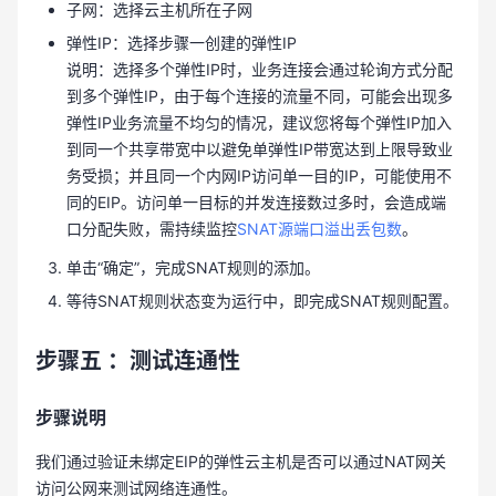
子网：选择云主机所在子网
弹性IP：选择步骤一创建的弹性IP
说明：选择多个弹性IP时，业务连接会通过轮询方式分配
到多个弹性IP，由于每个连接的流量不同，可能会出现多
弹性IP业务流量不均匀的情况，建议您将每个弹性IP加入
到同一个共享带宽中以避免单弹性IP带宽达到上限导致业
务受损；并且同一个内网IP访问单一目的IP，可能使用不
同的EIP。访问单一目标的并发连接数过多时，会造成端
口分配失败，需持续监控
SNAT源端口溢出丢包数
。
单击“确定”，完成SNAT规则的添加。
等待SNAT规则状态变为运行中，即完成SNAT规则配置。
步骤五
：测试连通性
步骤说明
我们通过验证未绑定EIP的弹性云主机是否可以通过NAT网关
访问公网来测试网络连通性。