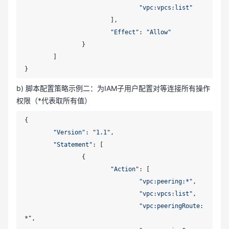
"vpc:vpcs:list"
			],

"Effect"
: 
"Allow"
		}

	]

b) 脚本配置策略示例二：为IAM子用户配置对等连接所有操作
权限（*代表取所有值）
{

"Version"
: 
"1.1"
,

"Statement"
: [

		{

"Action"
: [

"vpc:peering:*"
,

"vpc:vpcs:list"
,

"vpc:peeringRoute:
*"
,
