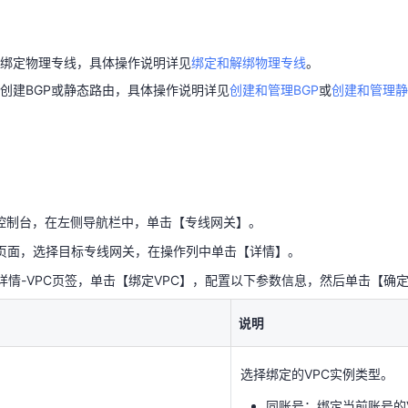
创建BGP或静态路由，具体操作说明详见
创建和管理BGP
或
创建和管理
绑定物理专线，具体操作说明详见
绑定和解绑物理专线
。
天翼云用户体验官
HOT
NEW
创建BGP或静态路由，具体操作说明详见
创建和管理BGP
或
创建和管理静
费试用，快来开启云上之旅
您的洞察，重塑科技边界
控制台，在左侧导航栏中，单击【专线网关】。
页面，选择目标专线网关，在操作列中单击【详情】。
详情-VPC页签，单击【绑定VPC】，配置以下参数信息，然后单击【确
控制台，在左侧导航栏中，单击【专线网关】。
说明
页面，选择目标专线网关，在操作列中单击【详情】。
详情-VPC页签，单击【绑定VPC】，配置以下参数信息，然后单击【确
选择绑定的VPC实例类型。
同账号：绑定当前账号的
说明
跨账号：绑定其他账号的
选择绑定的VPC实例类型。
同账号：绑定当前账号的