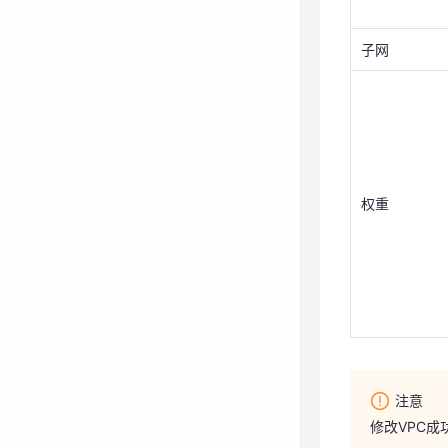
子网
权重
权重
注意
修改VPC
解绑VPC
注意
1、在专线网关
修改VPC成