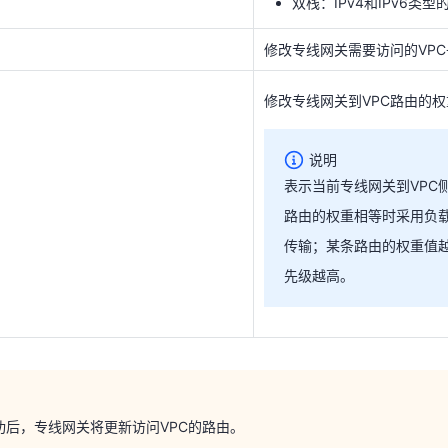
双栈：IPv4和IPv6类型
修改专线网关需要访问的VP
说明
表示当前专线网关到VPC
修改专线网关到VPC路由的权
路由的权重相等时采用负
传输；某条路由的权重值
先级越高。
说明
表示当前专线网关到VPC
路由的权重相等时采用负
传输；某条路由的权重值
先级越高。
成功后，专线网关将更新访问VPC的路由。
详情-VPC页签，选择已绑定的VPC，在操作列中单击【解绑】。
功后，专线网关将更新访问VPC的路由。