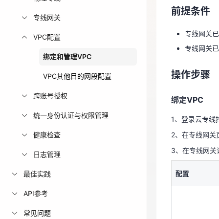
前提条件
专线网关已
免费活动
专线网关
专线网关已
VPC配置
免费试用中心
操作步骤
专线网关已
多款云产品免
绑定和管理VPC
绑定VPC
操作步骤
VPC其他目的网段配置
1、登录云专线
跨账号授权
绑定VPC
2、在专线网关
统一身份认证与权限管理
3、在专线网关
1、登录云专线
配置
健康检查
2、在专线网关
3、在专线网关
日志管理
配置
最佳实践
API参考
VPC实例类型
常见问题