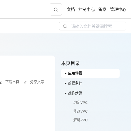
文档
控制中心
备案
管理中心
青云志云端助力计划
NEW
.9元
一站式科研助手，海外资源安全访问平台，助
力青年翼展宏图，平步青云
本页目录
应用场景
中小企业服务商合作专区
下载本页
分享文章
配，
国家云助力中小企业腾飞，高额上云补贴重磅
前提条件
上线
操作步骤
绑定VPC
修改VPC
现金
解绑VPC