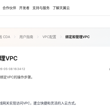
合作伙伴
开发者
支持与服务
了解天翼云
 CDA
用户指南
VPC配置
绑定和管理VPC
enClaw
聚力AI赋能 天翼云大模型专项
NEW
服务器专属“龙虾“套餐低至1.5折
大模型特惠专区·Token Plan 轻享包低至9
起
绑定和管理VPC
理VPC
 08:34:12
方案
天翼云信创专区
NEW
NEW
05-08 16:34:12
扬帆出海，通达全球！
“一云多芯、一云多态”,国产化软件全面适
国产操作系统及硬件芯片支持丰富
绑定VPC的操作步骤。
专线网关实现访问VPC，建立快捷和灵活的入云方式。
天翼云奖励推广计划
特惠，2核4G只要1.8折起！
加入成为云推官，推荐新用户注册下单得
奖励
专线网关实现访问VPC，建立快捷和灵活的入云方式。
已绑定物理专线，具体操作说明详见
绑定和解绑物理专线
。