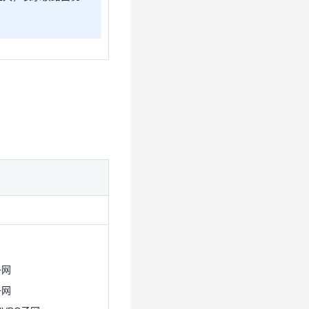
子网
子网
的VPC子网
C子网。
子网
子网
重，默认为100。