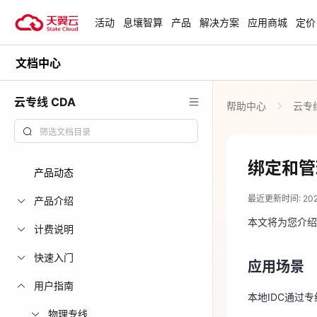
活动
息壤智算
产品
解决方案
应用商城
定价
文档中心
活动
热门活动
天翼云最新优惠活动，涵盖免费
云专线 CDA
帮助中心
云专线
试用，产品折扣等，助您降本增
安全隔离版Op
效！
OpenClaw云
起
查看全部活动
绑定和管
产品动态
2026-05-08
企业出海解决
最近更新时间: 2026-
助力您的业务
产品介绍
应用场景
本文将为您介绍
计费说明
本地IDC通过
云上钜惠
快速入门
应用场景
爆款云主机全场
前提条件
用户指南
本地IDC通过
物理专线
专线网关