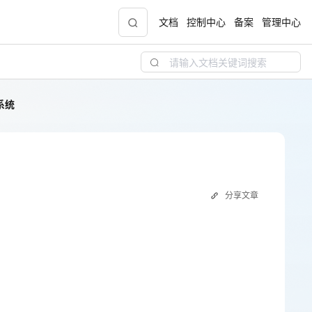
文档
控制中心
备案
管理中心
系统
青云志云端助力计划
NEW
.9元
一站式科研助手，海外资源安全访问平台，助
力青年翼展宏图，平步青云
中小企业服务商合作专区
分享文章
配，
国家云助力中小企业腾飞，高额上云补贴重磅
上线
现金