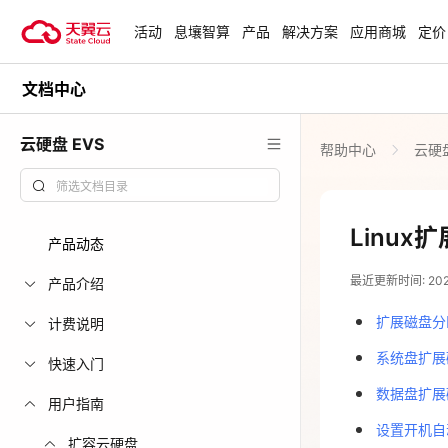
活动
息壤智算
产品
解决方案
应用商城
定价
文档中心
活动
热门活动
天翼云最新优惠活动，涵盖免费
云硬盘 EVS
帮助中心
云硬盘
试用，产品折扣等，助您降本增
安全隔离版Op
效！
OpenClaw云
起
查看全部活动
Linu
产品动态
企业出海解决
最近更新时间: 2025-
助力您的业务
产品介绍
扩展磁盘分
计费说明
云上钜惠
系统盘扩展
快速入门
爆款云主机全场
数据盘扩展
用户指南
设置开机自
扩容云硬盘