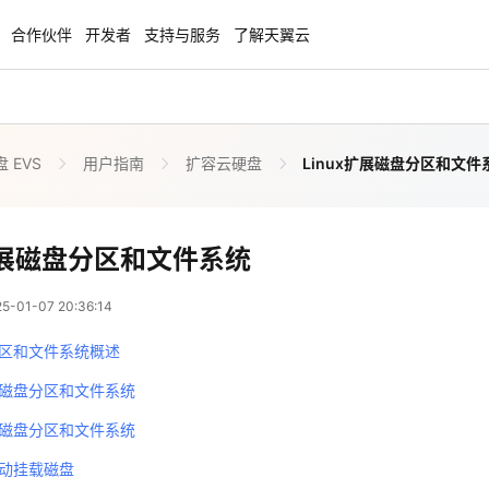
合作伙伴
开发者
支持与服务
了解天翼云
 EVS
用户指南
扩容云硬盘
Linux扩展磁盘分区和文件
enClaw
聚力AI赋能 天翼云大模型专项
NEW
服务器专属“龙虾“套餐低至1.5折
大模型特惠专区·Token Plan 轻享包低至9
起
x扩展磁盘分区和文件系统
方案
天翼云信创专区
NEW
NEW
01-07 20:36:14
扬帆出海，通达全球！
“一云多芯、一云多态”,国产化软件全面适
国产操作系统及硬件芯片支持丰富
区和文件系统概述
天翼云奖励推广计划
磁盘分区和文件系统
特惠，2核4G只要1.8折起！
加入成为云推官，推荐新用户注册下单得
磁盘分区和文件系统
奖励
动挂载磁盘